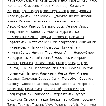
Каменск-Уральский
Камышлов
Канск
Караул
Карпинск
Качканар
Кемерово
Киров
Кировград
Когалым
Кодинск
Краснодар
Краснотурьинск
Красноуральск
Красноуфимск
Красноярск
Кудымкар
Кунгур
Курган
Кушва
Кызыл
Лабытнанги
Лангепас
Лесной
Лесосибирск
Лянтор
Магнитогорск
Мегион
Миасс
Минусинск
Михайловск
Москва
Муравленко
Набережные Челны
Надым
Назарово
Невьянск
Нефтекамск
Нефтеюганск
Нижневартовск
Нижнекамск
Нижние Серги
Нижний Новгород
Нижний Тагил
Нижняя Салда
Нижняя Тура
Новая Ляля
Новосибирск
Новоуральск
Новый Уренгой
Норильск
Ноябрьск
Нягань
Обнинск
Октябрьский
Омск
Оренбург
Орск
Пангоды
Пенза
Первоуральск
Пермь
Печора
Покачи
Полевской
Пыть-ях
Радужный
Ревда
Реж
Рязань
Салават
Салехард
Самара
Санкт-Петербург
Саранск
Сарапул
Саратов
Североуральск
Серов
Симферополь
Советский
Соликамск
Солнечный
Сосновоборск
Среднеуральск
Ставрополь
Стерлитамак
Сургут
Сухой лог
Сысерть
Тавда
Талица
Тарко-Сале
Тобольск
Томск
Туринск
Тюмень
Ужур
Ульяновск
Уфа
Ухта
Уяр