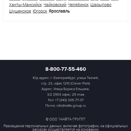
Ханты-Мансийск
Чайковский
Челябинск
Шарыпово
Шушенское
Югорск
Ярославль
8-800-77-55-460
Юр.адрес: г. Екатеринбург, улица Ткачей,
стр. 23, офис 1210 (Clever Park)
Адрес: Улица Бориса Ельцина,
3/2 2903 офис; 29 этаж
Тел:
+7 (343) 305-77-07
Почта: info@nafta-group.ru
© ООО "НАФТА ГРУПП"
Размещение персональных данных, включая фотографии, на официальных
ресурсах осуществляется на основании