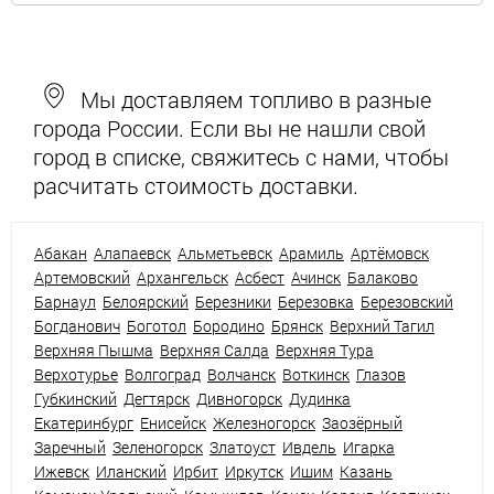
Мы доставляем топливо в разные
города России. Если вы не нашли свой
город в списке, свяжитесь с нами, чтобы
расчитать стоимость доставки.
Абакан
Алапаевск
Альметьевск
Арамиль
Артёмовск
Артемовский
Архангельск
Асбест
Ачинск
Балаково
Барнаул
Белоярский
Березники
Березовка
Березовский
Богданович
Боготол
Бородино
Брянск
Верхний Тагил
Верхняя Пышма
Верхняя Салда
Верхняя Тура
Верхотурье
Волгоград
Волчанск
Воткинск
Глазов
Губкинский
Дегтярск
Дивногорск
Дудинка
Екатеринбург
Енисейск
Железногорск
Заозёрный
Заречный
Зеленогорск
Златоуст
Ивдель
Игарка
Ижевск
Иланский
Ирбит
Иркутск
Ишим
Казань