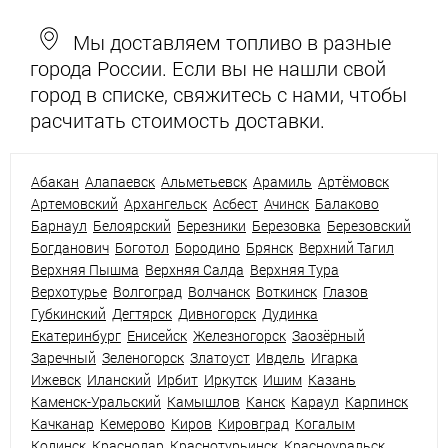
Мы доставляем топливо в разные
города России. Если вы не нашли свой
город в списке, свяжитесь с нами, чтобы
расчитать стоимость доставки.
Абакан
Алапаевск
Альметьевск
Арамиль
Артёмовск
Артемовский
Архангельск
Асбест
Ачинск
Балаково
Барнаул
Белоярский
Березники
Березовка
Березовский
Богданович
Боготол
Бородино
Брянск
Верхний Тагил
Верхняя Пышма
Верхняя Салда
Верхняя Тура
Верхотурье
Волгоград
Волчанск
Воткинск
Глазов
Губкинский
Дегтярск
Дивногорск
Дудинка
Екатеринбург
Енисейск
Железногорск
Заозёрный
Заречный
Зеленогорск
Златоуст
Ивдель
Игарка
Ижевск
Иланский
Ирбит
Иркутск
Ишим
Казань
Каменск-Уральский
Камышлов
Канск
Караул
Карпинск
Качканар
Кемерово
Киров
Кировград
Когалым
Кодинск
Краснодар
Краснотурьинск
Красноуральск