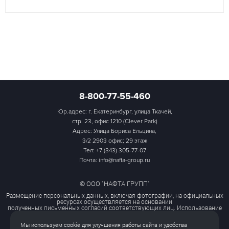
8-800-77-55-460
Юр.адрес: г. Екатеринбург, улица Ткачей,
стр. 23, офис 1210 (Clever Park)
Адрес: Улица Бориса Ельцина,
3/2 2903 офис; 29 этаж
Тел:
+7 (343) 305-77-07
Почта: info@nafta-group.ru
© ООО "НАФТА ГРУПП"
Размещение персональных данных, включая фотографии, на официальных
ресурсах осуществляется на основании
полученных письменных согласий соответствующих лиц. Использование
этих материалов третьими лицами
ограничено и допускается только с разрешения правообладателя.
Мы используем cookie для улучшения работы сайта и удобства