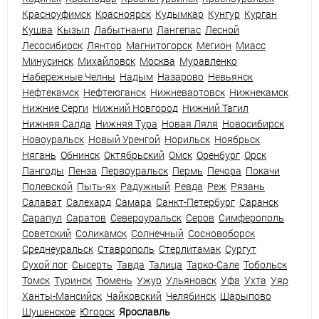
Красноуфимск
Красноярск
Кудымкар
Кунгур
Курган
Кушва
Кызыл
Лабытнанги
Лангепас
Лесной
Лесосибирск
Лянтор
Магнитогорск
Мегион
Миасс
Минусинск
Михайловск
Москва
Муравленко
Набережные Челны
Надым
Назарово
Невьянск
Нефтекамск
Нефтеюганск
Нижневартовск
Нижнекамск
Нижние Серги
Нижний Новгород
Нижний Тагил
Нижняя Салда
Нижняя Тура
Новая Ляля
Новосибирск
Новоуральск
Новый Уренгой
Норильск
Ноябрьск
Нягань
Обнинск
Октябрьский
Омск
Оренбург
Орск
Пангоды
Пенза
Первоуральск
Пермь
Печора
Покачи
Полевской
Пыть-ях
Радужный
Ревда
Реж
Рязань
Салават
Салехард
Самара
Санкт-Петербург
Саранск
Сарапул
Саратов
Североуральск
Серов
Симферополь
Советский
Соликамск
Солнечный
Сосновоборск
Среднеуральск
Ставрополь
Стерлитамак
Сургут
Сухой лог
Сысерть
Тавда
Талица
Тарко-Сале
Тобольск
Томск
Туринск
Тюмень
Ужур
Ульяновск
Уфа
Ухта
Уяр
Ханты-Мансийск
Чайковский
Челябинск
Шарыпово
Шушенское
Югорск
Ярославль