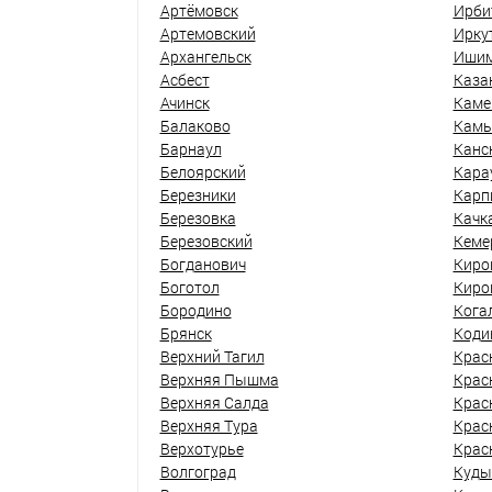
Артёмовск
Ирби
Артемовский
Ирку
Архангельск
Иши
Асбест
Каза
Ачинск
Каме
Балаково
Кам
Барнаул
Канс
Белоярский
Кара
Березники
Карп
Березовка
Качк
Березовский
Кеме
Богданович
Киро
Боготол
Киро
Бородино
Кога
Брянск
Коди
Верхний Тагил
Крас
Верхняя Пышма
Крас
Верхняя Салда
Крас
Верхняя Тура
Крас
Верхотурье
Крас
Волгоград
Куды