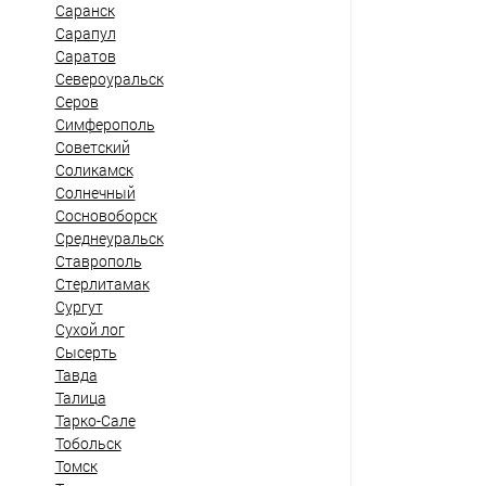
Саранск
Сарапул
Саратов
Североуральск
Серов
Симферополь
Советский
Соликамск
Солнечный
Сосновоборск
Среднеуральск
Ставрополь
Стерлитамак
Сургут
Сухой лог
Сысерть
Тавда
Талица
Тарко-Сале
Тобольск
Томск