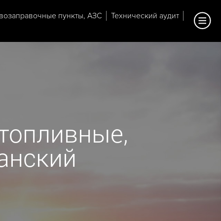
возаправочные пункты, АЗС
Технический аудит
топливные,
ланский