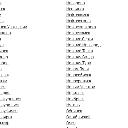
т
Назарово
тск
Невьянск
м
Нефтекамск
нь
Нефтеюганск
нск-Уральский
Нижневартовск
ышлов
Нижнекамск
к
Нижние Серги
ул
Нижний Новгород
инск
Нижний Тагил
анар
Нижняя Салда
рово
Нижняя Тура
в
Новая Ляля
вград
Новосибирск
лым
Новоуральск
нск
Новый Уренгой
нодар
Норильск
нотурьинск
Ноябрьск
ноуральск
Нягань
ноуфимск
Обнинск
ноярск
Октябрьский
мкар
Омск