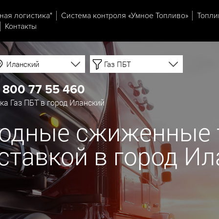
ная логистика"
Система контроля «Умное Топливо»
Топли
Контакты
Иланский
Газ ПБТ
 800 77 55 460
а Газ ПБТ в город Иланский
родные сжиженные 
ставкой в город И