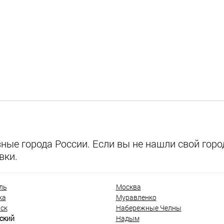
ые города России. Если вы не нашли свой город
вки.
ль
Москва
ка
Муравленко
ск
Набережные Челны
ский
Надым