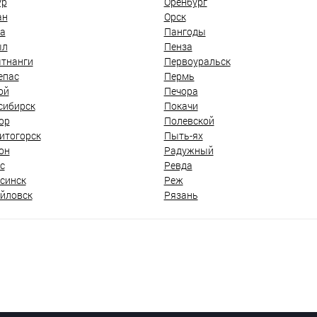
ур
Оренбург
ан
Орск
а
Пангоды
ыл
Пенза
тнанги
Первоуральск
епас
Пермь
ой
Печора
сибирск
Покачи
ор
Полевской
итогорск
Пыть-ях
он
Радужный
с
Ревда
синск
Реж
йловск
Рязань