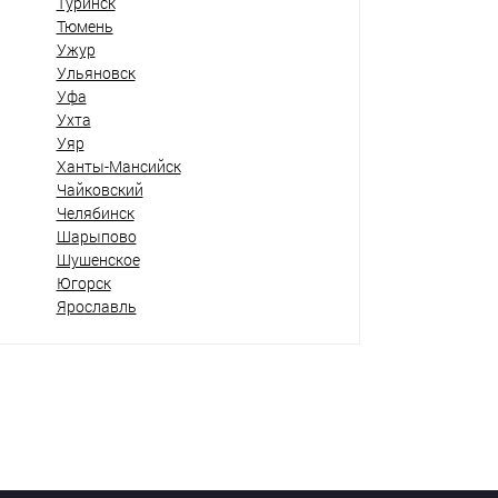
Туринск
Тюмень
Ужур
Ульяновск
Уфа
Ухта
Уяр
Ханты-Мансийск
Чайковский
Челябинск
Шарыпово
Шушенское
Югорск
Ярославль