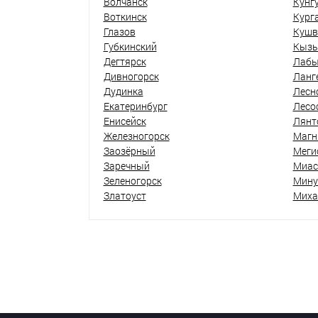
Волчанск
Кунг
Воткинск
Кург
Глазов
Кушв
Губкинский
Кыз
Дегтярск
Лабы
Дивногорск
Ланг
Дудинка
Лесн
Екатеринбург
Лесо
Енисейск
Лянт
Железногорск
Магн
Заозёрный
Меги
Заречный
Миас
Зеленогорск
Мину
Златоуст
Миха