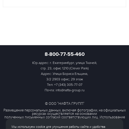
8-800-77-55-460
Юр.адрес: г. Екатеринбург, улица Ткачей,
стр. 23, офис 1210 (Clever Park)
Адрес: Улица Бориса Ельцина,
3/2 2903 офис; 29 этаж
Тел:
+7 (343) 305-77-07
Почта: info@nafta-group.ru
© ООО "НАФТА ГРУПП"
Размещение персональных данных, включая фотографии, на официальных
ресурсах осуществляется на основании
полученных письменных согласий соответствующих лиц. Использование
этих материалов третьими лицами
ограничено и допускается только с разрешения правообладателя.
Мы используем cookie для улучшения работы сайта и удобства