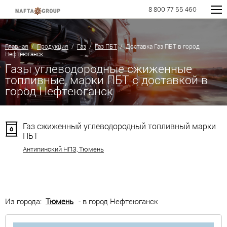
8 800 77 55 460
Главная
/
Продукция
/
Газ
/
Газ ПБТ
/ Доставка Газ ПБТ в город
Нефтеюганск
Газы углеводородные сжиженные
топливные, марки ПБТ с доставкой в
город Нефтеюганск
Газ сжиженный углеводородный топливный марки
ПБТ
Антипинский НПЗ, Тюмень
Из города:
Тюмень
- в город Нефтеюганск