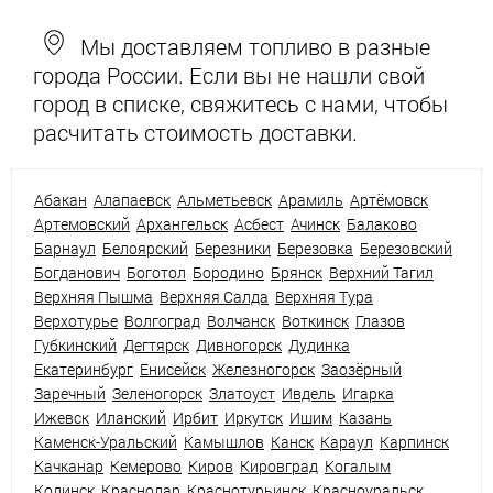
Мы доставляем топливо в разные
города России. Если вы не нашли свой
город в списке, свяжитесь с нами, чтобы
расчитать стоимость доставки.
Абакан
Алапаевск
Альметьевск
Арамиль
Артёмовск
Артемовский
Архангельск
Асбест
Ачинск
Балаково
Барнаул
Белоярский
Березники
Березовка
Березовский
Богданович
Боготол
Бородино
Брянск
Верхний Тагил
Верхняя Пышма
Верхняя Салда
Верхняя Тура
Верхотурье
Волгоград
Волчанск
Воткинск
Глазов
Губкинский
Дегтярск
Дивногорск
Дудинка
Екатеринбург
Енисейск
Железногорск
Заозёрный
Заречный
Зеленогорск
Златоуст
Ивдель
Игарка
Ижевск
Иланский
Ирбит
Иркутск
Ишим
Казань
Каменск-Уральский
Камышлов
Канск
Караул
Карпинск
Качканар
Кемерово
Киров
Кировград
Когалым
Кодинск
Краснодар
Краснотурьинск
Красноуральск