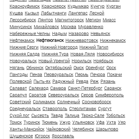
Красноуфимск
Красноярск
Кудымкар
Кунгур
Курган
Кушва
Кызыл
Лабытнанги
Лангепас
Лесной
Лесосибирск
Лянтор
Магнитогорск
Мегион
Миасс
Минусинск
Михайловск
Москва
Муравленко
Набережные Челны
Надым
Назарово
Невьянск
Нефтекамск
Нефтеюганск
Нижневартовск
Нижнекамск
Нижние Серги
Нижний Новгород
Нижний Тагил
Нижняя Салда
Нижняя Тура
Новая Ляля
Новосибирск
Новоуральск
Новый Уренгой
Норильск
Ноябрьск
Нягань
Обнинск
Октябрьский
Омск
Оренбург
Орск
Пангоды
Пенза
Первоуральск
Пермь
Печора
Покачи
Полевской
Пыть-ях
Радужный
Ревда
Реж
Рязань
Салават
Салехард
Самара
Санкт-Петербург
Саранск
Сарапул
Саратов
Североуральск
Серов
Симферополь
Советский
Соликамск
Солнечный
Сосновоборск
Среднеуральск
Ставрополь
Стерлитамак
Сургут
Сухой лог
Сысерть
Тавда
Талица
Тарко-Сале
Тобольск
Томск
Туринск
Тюмень
Ужур
Ульяновск
Уфа
Ухта
Уяр
Ханты-Мансийск
Чайковский
Челябинск
Шарыпово
Шушенское
Югорск
Ярославль