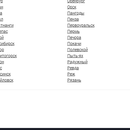
ур
Оренбург
ан
Орск
а
Пангоды
ыл
Пенза
тнанги
Первоуральск
епас
Пермь
ой
Печора
сибирск
Покачи
ор
Полевской
итогорск
Пыть-ях
он
Радужный
с
Ревда
синск
Реж
йловск
Рязань