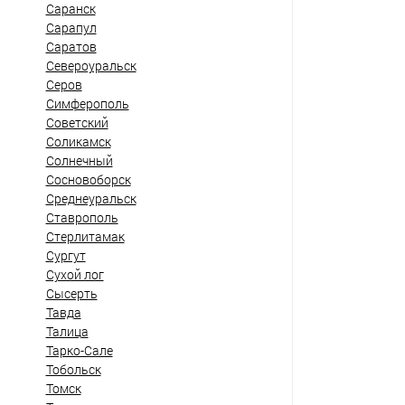
Саранск
Сарапул
Саратов
Североуральск
Серов
Симферополь
Советский
Соликамск
Солнечный
Сосновоборск
Среднеуральск
Ставрополь
Стерлитамак
Сургут
Сухой лог
Сысерть
Тавда
Талица
Тарко-Сале
Тобольск
Томск