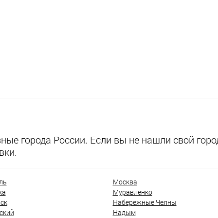
ые города России. Если вы не нашли свой город
вки.
ль
Москва
ка
Муравленко
ск
Набережные Челны
ский
Надым