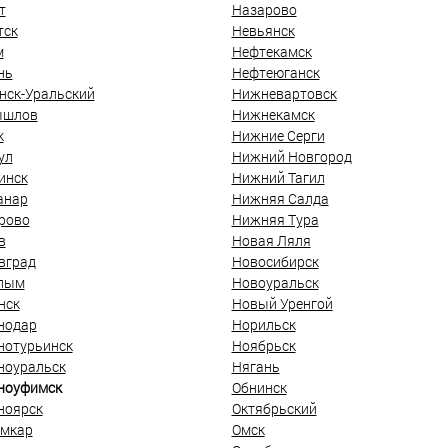
т
Назарово
тск
Невьянск
м
Нефтекамск
нь
Нефтеюганск
нск-Уральский
Нижневартовск
ышлов
Нижнекамск
к
Нижние Серги
ул
Нижний Новгород
инск
Нижний Тагил
анар
Нижняя Салда
рово
Нижняя Тура
в
Новая Ляля
вград
Новосибирск
лым
Новоуральск
нск
Новый Уренгой
нодар
Норильск
нотурьинск
Ноябрьск
ноуральск
Нягань
ноуфимск
Обнинск
ноярск
Октябрьский
мкар
Омск