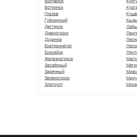
Волчанск
Кунг
Воткинск
Кург
Глазов
Кушв
Губкинский
Кыз
Дегтярск
Лабы
Дивногорск
Ланг
Дудинка
Лесн
Екатеринбург
Лесо
Енисейск
Лянт
Железногорск
Магн
Заозёрный
Меги
Заречный
Миас
Зеленогорск
Мину
Златоуст
Миха