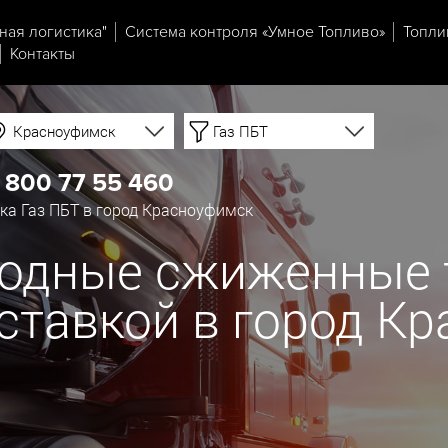
ная логистика"
Система контроля «Умное Топливо»
Топли
Контакты
Красноуфимск
Газ ПБТ
 800 77 55 460
а Газ ПБТ в город Красноуфимск
родные сжиженные 
ставкой в город К