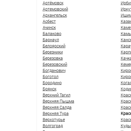
Артёмовск
Ирби
Артемовский
Ирку
Архангельск
Иши
Асбест
Каза
Ачинск
Каме
Балаково
Кам
Барнаул
Канс
Белоярский
Кара
Березники
Карп
Березовка
Качк
Березовский
Кеме
Богданович
Киро
Боготол
Киро
Бородино
Кога
Брянск
Коди
Верхний Тагил
Крас
Верхняя Пышма
Крас
Верхняя Салда
Крас
Верхняя Тура
Крас
Верхотурье
Крас
Волгоград
Куды