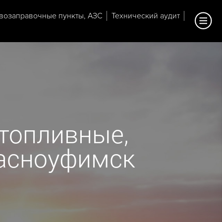
возаправочные пункты, АЗС
Технический аудит
топливные,
расноуфимск