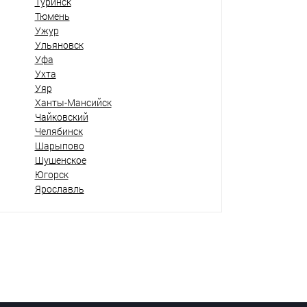
Туринск
Тюмень
Ужур
Ульяновск
Уфа
Ухта
Уяр
Ханты-Мансийск
Чайковский
Челябинск
Шарыпово
Шушенское
Югорск
Ярославль