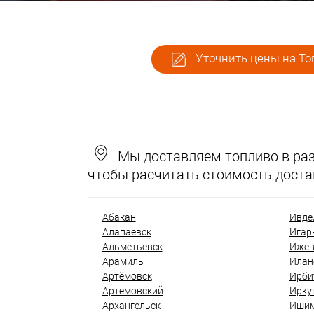
Уточнить цены на То
Мы доставляем топливо в разн
чтобы расчитать стоимость доста
Абакан
Ивде
Алапаевск
Игар
Альметьевск
Ижев
Арамиль
Илан
Артёмовск
Ирби
Артемовский
Ирку
Архангельск
Иши