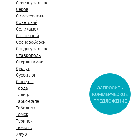
Североуральск
Серов
Симферополь
Советский
Соликамск
Солнечный
Сосновоборск
Среднеуральск
Ставрополь
Стерлитамак
Сургут
Сухой лог
Сысерть
ЗАПРОСИТЬ
Тавда
КОММЕРЧЕСКОЕ
Талица
ПРЕДЛОЖЕНИЕ
Тарко-Сале
Тобольск
Томск
Туринск
Тюмень
Ужур