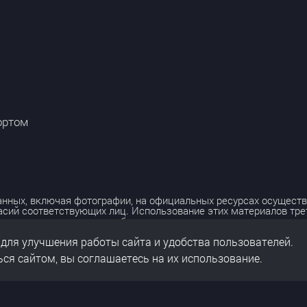
ортом
нных, включая фотографии, на официальных ресурсах осуществ
асий соответствующих лиц. Использование этих материалов тр
лько с разрешения правообладателя.
 для улучшения работы сайта и удобства пользователей.
льных данных
нальных данных
ся сайтом, вы соглашаетесь на их использование.