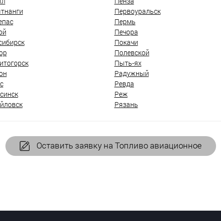
ыл
Пенза
тнанги
Первоуральск
епас
Пермь
ой
Печора
сибирск
Покачи
ор
Полевской
итогорск
Пыть-ях
он
Радужный
с
Ревда
синск
Реж
йловск
Рязань
Оставить заявку на Топливо авиационное