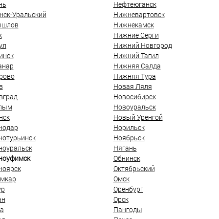
нь
Нефтеюганск
нск-Уральский
Нижневартовск
ышлов
Нижнекамск
к
Нижние Серги
ул
Нижний Новгород
инск
Нижний Тагил
анар
Нижняя Салда
рово
Нижняя Тура
в
Новая Ляля
вград
Новосибирск
лым
Новоуральск
нск
Новый Уренгой
нодар
Норильск
нотурьинск
Ноябрьск
ноуральск
Нягань
ноуфимск
Обнинск
ноярск
Октябрьский
мкар
Омск
ур
Оренбург
ан
Орск
а
Пангоды