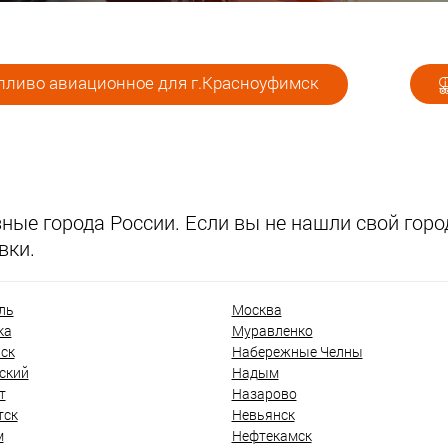
пливо авиационное для г.Красноуфимск
ые города России. Если вы не нашли свой город
вки.
ль
Москва
ка
Муравленко
ск
Набережные Челны
ский
Надым
т
Назарово
тск
Невьянск
м
Нефтекамск