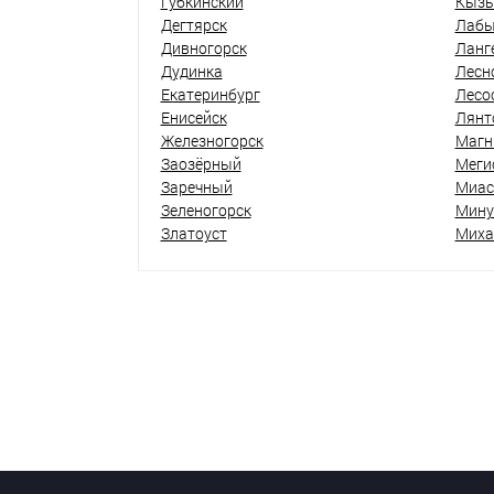
Губкинский
Кыз
Дегтярск
Лабы
Дивногорск
Ланг
Дудинка
Лесн
Екатеринбург
Лесо
Енисейск
Лянт
Железногорск
Магн
Заозёрный
Меги
Заречный
Миас
Зеленогорск
Мину
Златоуст
Миха