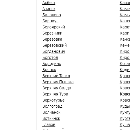
Асбест
Каза
Ачинск
Каме
Балаково
Кам
Барнаул
Канс
Белоярский
Кара
Березники
Карп
Березовка
Качк
Березовский
Кеме
Богданович
Киро
Боготол
Киро
Бородино
Кога
Брянск
Коди
Верхний Тагил
Крас
Верхняя Пышма
Крас
Верхняя Салда
Крас
Верхняя Тура
Крас
Верхотурье
Крас
Волгоград
Куды
Волчанск
Кунг
Воткинск
Кург
Глазов
Кушв