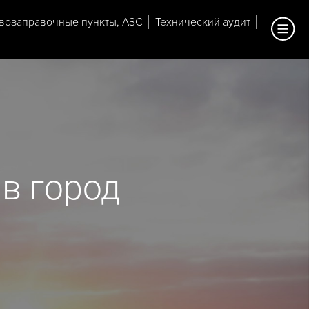
возаправочные пункты, АЗС
Технический аудит
в город