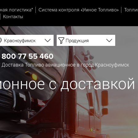
ная логистика"
Система контроля «Умное Топливо»
Топли
Контакты
Красноуфимск
Продукция
 800 77 55 460
 Доставка Топливо авиационное в город Красноуфимск
онное с доставкой 