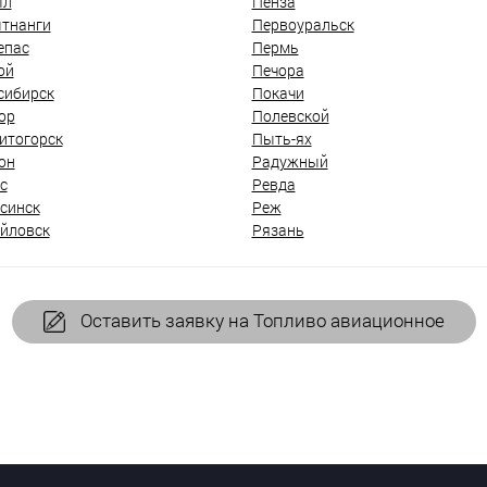
ыл
Пенза
тнанги
Первоуральск
епас
Пермь
ой
Печора
сибирск
Покачи
ор
Полевской
итогорск
Пыть-ях
он
Радужный
с
Ревда
синск
Реж
йловск
Рязань
Оставить заявку на Топливо авиационное