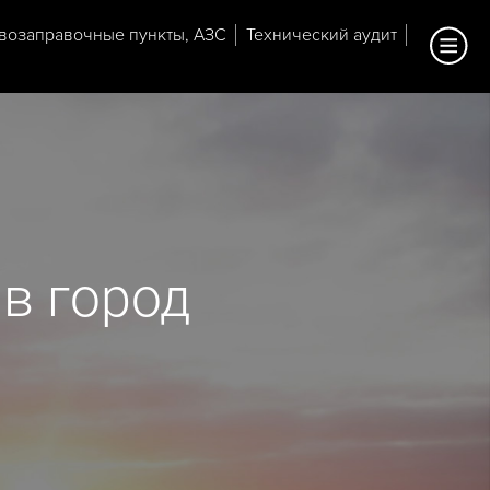
возаправочные пункты, АЗС
Технический аудит
в город