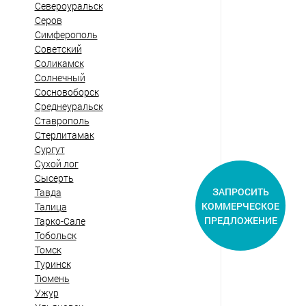
Североуральск
Серов
Симферополь
Советский
Соликамск
Солнечный
Сосновоборск
Среднеуральск
Ставрополь
Стерлитамак
Сургут
Сухой лог
Сысерть
ЗАПРОСИТЬ
Тавда
КОММЕРЧЕСКОЕ
Талица
ПРЕДЛОЖЕНИЕ
Тарко-Сале
Тобольск
Томск
Туринск
Тюмень
Ужур