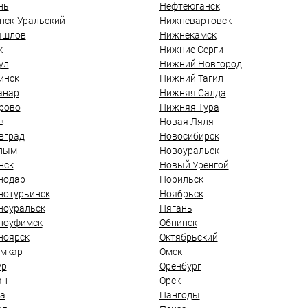
нь
Нефтеюганск
нск-Уральский
Нижневартовск
ышлов
Нижнекамск
к
Нижние Серги
ул
Нижний Новгород
инск
Нижний Тагил
анар
Нижняя Салда
рово
Нижняя Тура
в
Новая Ляля
вград
Новосибирск
лым
Новоуральск
нск
Новый Уренгой
нодар
Норильск
нотурьинск
Ноябрьск
ноуральск
Нягань
ноуфимск
Обнинск
ноярск
Октябрьский
мкар
Омск
ур
Оренбург
ан
Орск
а
Пангоды