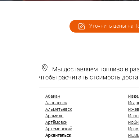
Уточнить цены на Т
Мы доставляем топливо в разн
чтобы расчитать стоимость доста
Абакан
Ивде
Алапаевск
Игар
Альметьевск
Ижев
Арамиль
Илан
Артёмовск
Ирби
Артемовский
Ирку
Архангельск
Иши