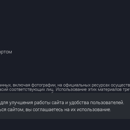
ортом
нных, включая фотографии, на официальных ресурсах осуществ
асий соответствующих лиц. Использование этих материалов тр
лько с разрешения правообладателя.
 для улучшения работы сайта и удобства пользователей.
льных данных
нальных данных
ся сайтом, вы соглашаетесь на их использование.