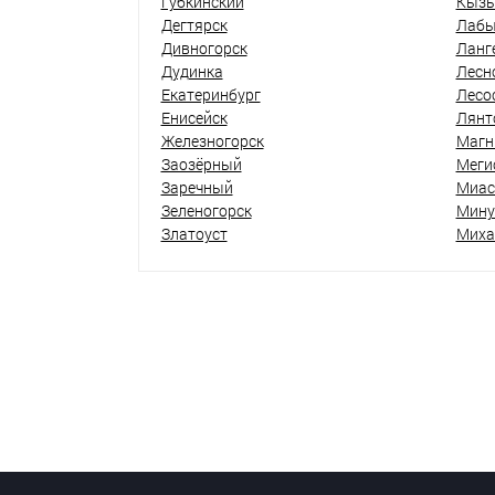
Губкинский
Кыз
Дегтярск
Лабы
Дивногорск
Ланг
Дудинка
Лесн
Екатеринбург
Лесо
Енисейск
Лянт
Железногорск
Магн
Заозёрный
Меги
Заречный
Миас
Зеленогорск
Мину
Златоуст
Миха