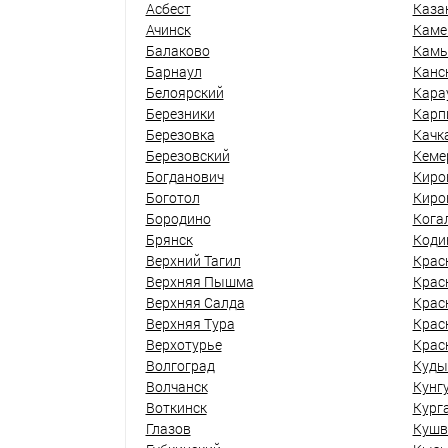
Асбест
Каза
Ачинск
Каме
Балаково
Кам
Барнаул
Канс
Белоярский
Кара
Березники
Карп
Березовка
Качк
Березовский
Кеме
Богданович
Киро
Боготол
Киро
Бородино
Кога
Брянск
Коди
Верхний Тагил
Крас
Верхняя Пышма
Крас
Верхняя Салда
Крас
Верхняя Тура
Крас
Верхотурье
Крас
Волгоград
Куды
Волчанск
Кунг
Воткинск
Кург
Глазов
Кушв