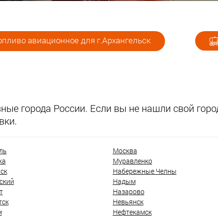
опливо авиационное для г.Архангельск
ые города России. Если вы не нашли свой город
вки.
ль
Москва
ка
Муравленко
ск
Набережные Челны
ский
Надым
т
Назарово
тск
Невьянск
м
Нефтекамск