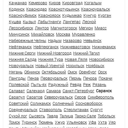
Качканар
Кемерово
Киров
Кировград
Когалым
Кодинск
Краснодар
Краснотурьинск
Красноуральск
Красноуфимск
Красноярск
Кудымкар
Кунгур
Курган
Кушва
Кызыл
Лабытнанги
Лангепас
Лесной
Лесосибирск
Лянтор
Магнитогорск
Мегион
Миасс
Минусинск
Михайловск
Москва
Муравленко
Набережные Челны
Надым
Назарово
Невьянск
Нефтекамск
Нефтеюганск
Нижневартовск
Нижнекамск
Нижние Серги
Нижний Новгород
Нижний Тагил
Нижняя Салда
Нижняя Тура
Новая Ляля
Новосибирск
Новоуральск
Новый Уренгой
Норильск
Ноябрьск
Нягань
Обнинск
Октябрьский
Омск
Оренбург
Орск
Пангоды
Пенза
Первоуральск
Пермь
Печора
Покачи
Полевской
Пыть-ях
Радужный
Ревда
Реж
Рязань
Салават
Салехард
Самара
Санкт-Петербург
Саранск
Сарапул
Саратов
Североуральск
Серов
Симферополь
Советский
Соликамск
Солнечный
Сосновоборск
Среднеуральск
Ставрополь
Стерлитамак
Сургут
Сухой лог
Сысерть
Тавда
Талица
Тарко-Сале
Тобольск
Томск
Туринск
Тюмень
Ужур
Ульяновск
Уфа
Ухта
Уяр