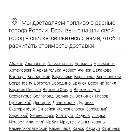
Мы доставляем топливо в разные
города России. Если вы не нашли свой
город в списке, свяжитесь с нами, чтобы
расчитать стоимость доставки.
Абакан
Алапаевск
Альметьевск
Арамиль
Артёмовск
Артемовский
Архангельск
Асбест
Ачинск
Балаково
Барнаул
Белоярский
Березники
Березовка
Березовский
Богданович
Боготол
Бородино
Брянск
Верхний Тагил
Верхняя Пышма
Верхняя Салда
Верхняя Тура
Верхотурье
Волгоград
Волчанск
Воткинск
Глазов
Губкинский
Дегтярск
Дивногорск
Дудинка
Екатеринбург
Енисейск
Железногорск
Заозёрный
Заречный
Зеленогорск
Златоуст
Ивдель
Игарка
Ижевск
Иланский
Ирбит
Иркутск
Ишим
Казань
Каменск-Уральский
Камышлов
Канск
Караул
Карпинск