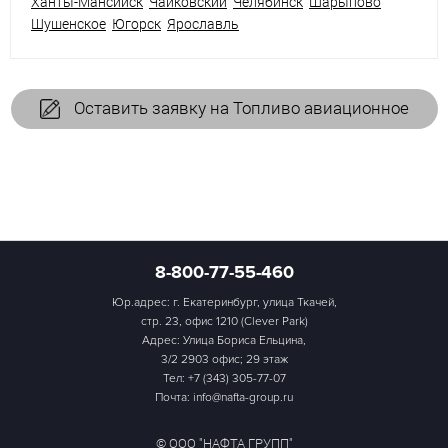
Ханты-Мансийск
Чайковский
Челябинск
Шарыпово
Шушенское
Югорск
Ярославль
Оставить заявку на Топливо авиационное
8-800-77-55-460
Юр.адрес: г. Екатеринбург, улица Ткачей,
стр. 23, офис 1210 (Clever Park)
Адрес: Улица Бориса Ельцина,
3/2 2903 офис; 29 этаж
Тел:
+7 (343) 305-77-07
Почта: info@nafta-group.ru
© ООО "НАФТА ГРУПП"