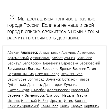
Мы доставляем топливо в разные
города России. Если вы не нашли свой
город в списке, свяжитесь с нами, чтобы
расчитать стоимость доставки.
Абакан
Алапаевск
Альметьевск
Арамиль
Артёмовск
Артемовский
Архангельск
Асбест
Ачинск
Балаково
Барнаул
Белоярский
Березники
Березовка
Березовский
Богданович
Боготол
Бородино
Брянск
Верхний Тагил
Верхняя Пышма
Верхняя Салда
Верхняя Тура
Верхотурье
Волгоград
Волчанск
Воткинск
Глазов
Губкинский
Дегтярск
Дивногорск
Дудинка
Екатеринбург
Енисейск
Железногорск
Заозёрный
Заречный
Зеленогорск
Златоуст
Ивдель
Игарка
Ижевск
Иланский
Ирбит
Иркутск
Ишим
Казань
Каменск-Уральский
Камышлов
Канск
Караул
Карпинск