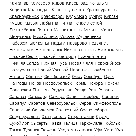
Качканар
Кемерово
Киров
Кировград
Когалым
Кодинск
Краснодар
Краснотурьинск
Красноуральск
Красноуфимск
Красноярск
Кудымкар
Кунгур
Курган
Кушва
Кызыл
Лабытнанги
Лангепас
Лесной
Лесосибирск
Лянтор
Магнитогорск
Мегион
Миасс
Минусинск
Михайловск
Москва
Муравленко
Набережные Челны
Надым
Назарово
Невьянск
Нефтекамск
Нефтеюганск
Нижневартовск
Нижнекамск
Нижние Серги
Нижний Новгород
Нижний Тагил
Нижняя Салда
Нижняя Тура
Новая Ляля
Новосибирск
Новоуральск
Новый Уренгой
Норильск
Ноябрьск
Нягань
Обнинск
Октябрьский
Омск
Оренбург
Орск
Пангоды
Пенза
Первоуральск
Пермь
Печора
Покачи
Полевской
Пыть-ях
Радужный
Ревда
Реж
Рязань
Салават
Салехард
Самара
Санкт-Петербург
Саранск
Сарапул
Саратов
Североуральск
Серов
Симферополь
Советский
Соликамск
Солнечный
Сосновоборск
Среднеуральск
Ставрополь
Стерлитамак
Сургут
Сухой лог
Сысерть
Тавда
Талица
Тарко-Сале
Тобольск
Томск
Туринск
Тюмень
Ужур
Ульяновск
Уфа
Ухта
Уяр