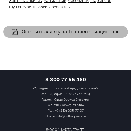
Ханты-Мансийск
Чайковский
Челябинск
Шарыпово
Шушенское
Югорск
Ярославль
Оставить заявку на Топливо авиационное
8-800-77-55-460
Юр.адрес: г. Екатеринбург, улица Ткачей,
стр. 23, офис 1210 (Clever Park)
Адрес: Улица Бориса Ельцина,
3/2 2903 офис; 29 этаж
Тел:
+7 (343) 305-77-07
Почта: info@nafta-group.ru
© ООО "НАФТА ГРУПП"