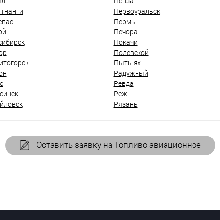
ыл
Пенза
тнанги
Первоуральск
епас
Пермь
ой
Печора
сибирск
Покачи
ор
Полевской
итогорск
Пыть-ях
он
Радужный
с
Ревда
синск
Реж
йловск
Рязань
Оставить заявку на Топливо авиационное