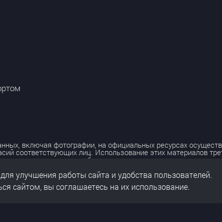
ортом
нных, включая фотографии, на официальных ресурсах осуществ
асий соответствующих лиц. Использование этих материалов тр
лько с разрешения правообладателя.
 для улучшения работы сайта и удобства пользователей.
льных данных
нальных данных
ся сайтом, вы соглашаетесь на их использование.