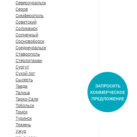
Североуральск
Серов
Симферополь
Советский
Соликамск
Солнечный
Сосновоборск
Среднеуральск
Ставрополь
Стерлитамак
Сургут
Сухой лог
Сысерть
ЗАПРОСИТЬ
Тавда
КОММЕРЧЕСКОЕ
Талица
ПРЕДЛОЖЕНИЕ
Тарко-Сале
Тобольск
Томск
Туринск
Тюмень
Ужур