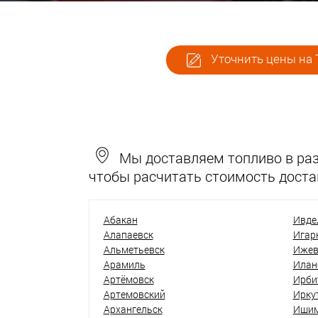
Уточнить цены на 
Мы доставляем топливо в разн
чтобы расчитать стоимость доста
Абакан
Ивде
Алапаевск
Игар
Альметьевск
Ижев
Арамиль
Илан
Артёмовск
Ирби
Артемовский
Ирку
Архангельск
Иши