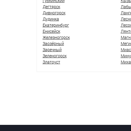
Губкинский
Кыз
Дегтярск
Лабы
Дивногорск
Ланг
Дудинка
Лесн
Екатеринбург
Лесо
Енисейск
Лянт
Железногорск
Магн
Заозёрный
Меги
Заречный
Миас
Зеленогорск
Мину
Златоуст
Миха