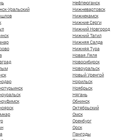
нь
Нефтеюганск
нск-Уральский
Нижневартовск
ышлов
Нижнекамск
к
Нижние Серги
ул
Нижний Новгород
инск
Нижний Тагил
анар
Нижняя Салда
рово
Нижняя Тура
в
Новая Ляля
вград
Новосибирск
лым
Новоуральск
нск
Новый Уренгой
нодар
Норильск
нотурьинск
Ноябрьск
ноуральск
Нягань
ноуфимск
Обнинск
ноярск
Октябрьский
мкар
Омск
ур
Оренбург
ан
Орск
а
Пангоды