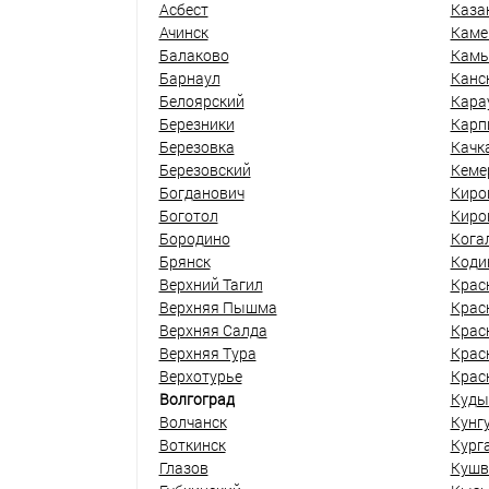
Асбест
Каза
Ачинск
Каме
Балаково
Кам
Барнаул
Канс
Белоярский
Кара
Березники
Карп
Березовка
Качк
Березовский
Кеме
Богданович
Киро
Боготол
Киро
Бородино
Кога
Брянск
Коди
Верхний Тагил
Крас
Верхняя Пышма
Крас
Верхняя Салда
Крас
Верхняя Тура
Крас
Верхотурье
Крас
Волгоград
Куды
Волчанск
Кунг
Воткинск
Кург
Глазов
Кушв