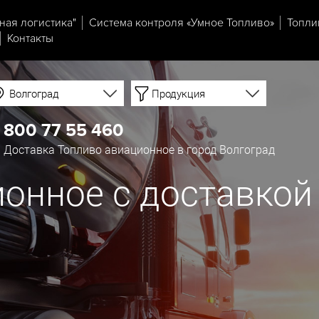
ная логистика"
Система контроля «Умное Топливо»
Топли
Контакты
Волгоград
Продукция
 800 77 55 460
Доставка Топливо авиационное в город Волгоград
онное с доставкой 