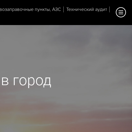
возаправочные пункты, АЗС
Технический аудит
в город