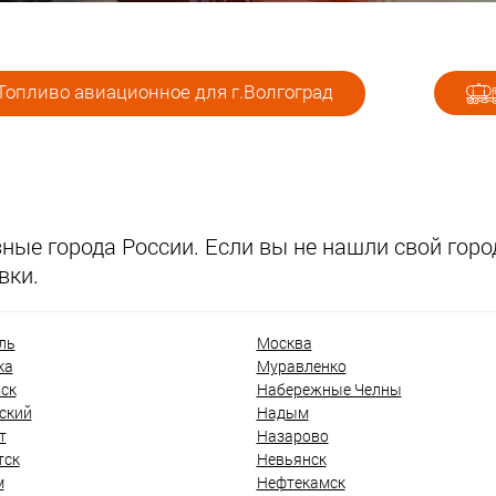
Топливо авиационное для г.Волгоград
ые города России. Если вы не нашли свой город
вки.
ль
Москва
ка
Муравленко
ск
Набережные Челны
ский
Надым
т
Назарово
тск
Невьянск
м
Нефтекамск