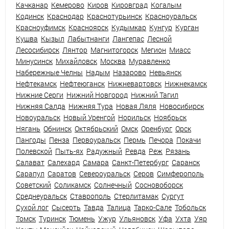
Качканар
Кемерово
Киров
Кировград
Когалым
Кодинск
Краснодар
Краснотурьинск
Красноуральск
Красноуфимск
Красноярск
Кудымкар
Кунгур
Курган
Кушва
Кызыл
Лабытнанги
Лангепас
Лесной
Лесосибирск
Лянтор
Магнитогорск
Мегион
Миасс
Минусинск
Михайловск
Москва
Муравленко
Набережные Челны
Надым
Назарово
Невьянск
Нефтекамск
Нефтеюганск
Нижневартовск
Нижнекамск
Нижние Серги
Нижний Новгород
Нижний Тагил
Нижняя Салда
Нижняя Тура
Новая Ляля
Новосибирск
Новоуральск
Новый Уренгой
Норильск
Ноябрьск
Нягань
Обнинск
Октябрьский
Омск
Оренбург
Орск
Пангоды
Пенза
Первоуральск
Пермь
Печора
Покачи
Полевской
Пыть-ях
Радужный
Ревда
Реж
Рязань
Салават
Салехард
Самара
Санкт-Петербург
Саранск
Сарапул
Саратов
Североуральск
Серов
Симферополь
Советский
Соликамск
Солнечный
Сосновоборск
Среднеуральск
Ставрополь
Стерлитамак
Сургут
Сухой лог
Сысерть
Тавда
Талица
Тарко-Сале
Тобольск
Томск
Туринск
Тюмень
Ужур
Ульяновск
Уфа
Ухта
Уяр