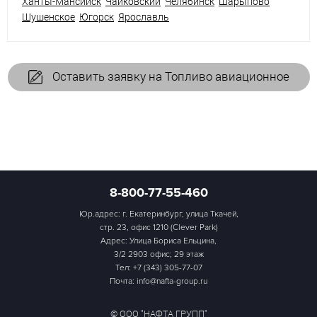
Ханты-Мансийск
Чайковский
Челябинск
Шарыпово
Шушенское
Югорск
Ярославль
Оставить заявку на Топливо авиационное
8-800-77-55-460
Юр.адрес: г. Екатеринбург, улица Ткачей,
стр. 23, офис 1210 (Clever Park)
Адрес: Улица Бориса Ельцина,
3/2 2903 офис; 29 этаж
Тел:
+7 (343) 305-77-07
Почта: info@nafta-group.ru
© ООО "НАФТА ГРУПП"