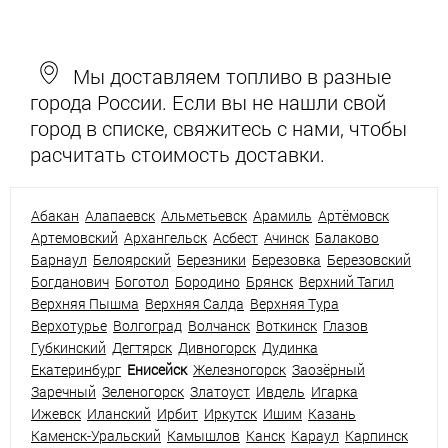
Мы доставляем топливо в разные
города России. Если вы не нашли свой
город в списке, свяжитесь с нами, чтобы
расчитать стоимость доставки.
Абакан
Алапаевск
Альметьевск
Арамиль
Артёмовск
Артемовский
Архангельск
Асбест
Ачинск
Балаково
Барнаул
Белоярский
Березники
Березовка
Березовский
Богданович
Боготол
Бородино
Брянск
Верхний Тагил
Верхняя Пышма
Верхняя Салда
Верхняя Тура
Верхотурье
Волгоград
Волчанск
Воткинск
Глазов
Губкинский
Дегтярск
Дивногорск
Дудинка
Екатеринбург
Енисейск
Железногорск
Заозёрный
Заречный
Зеленогорск
Златоуст
Ивдель
Игарка
Ижевск
Иланский
Ирбит
Иркутск
Ишим
Казань
Каменск-Уральский
Камышлов
Канск
Караул
Карпинск