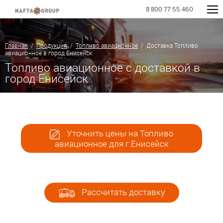
8 800 77 55 460
Главная
/
Продукция
/
Топливо авиационное
/ Доставка Топливо
авиационное в город Енисейск
Топливо авиационное с доставкой в
город Енисейск
Уточнить цены на Топливо
авиационное для г.Енисейск
Рассчитать доставку