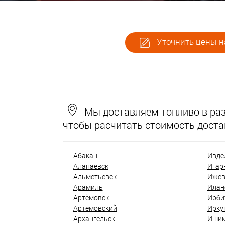
Уточнить цены н
Мы доставляем топливо в разн
чтобы расчитать стоимость доста
Абакан
Ивде
Алапаевск
Игар
Альметьевск
Ижев
Арамиль
Илан
Артёмовск
Ирби
Артемовский
Ирку
Архангельск
Иши