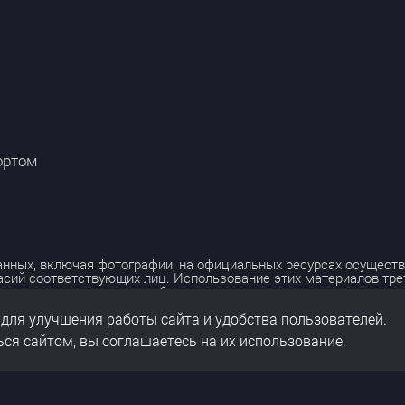
ортом
нных, включая фотографии, на официальных ресурсах осуществ
асий соответствующих лиц. Использование этих материалов тр
лько с разрешения правообладателя.
 для улучшения работы сайта и удобства пользователей.
льных данных
нальных данных
ся сайтом, вы соглашаетесь на их использование.