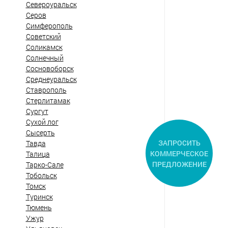
Североуральск
Серов
Симферополь
Советский
Соликамск
Солнечный
Сосновоборск
Среднеуральск
Ставрополь
Стерлитамак
Сургут
Сухой лог
Сысерть
ЗАПРОСИТЬ
Тавда
КОММЕРЧЕСКОЕ
Талица
ПРЕДЛОЖЕНИЕ
Тарко-Сале
Тобольск
Томск
Туринск
Тюмень
Ужур