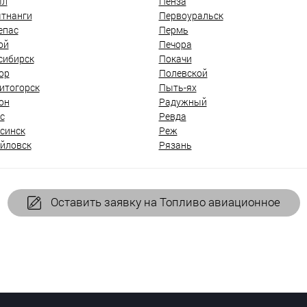
ыл
Пенза
тнанги
Первоуральск
епас
Пермь
ой
Печора
сибирск
Покачи
ор
Полевской
итогорск
Пыть-ях
он
Радужный
с
Ревда
синск
Реж
йловск
Рязань
Оставить заявку на Топливо авиационное