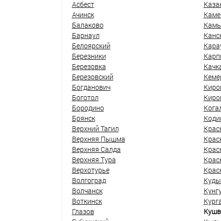
Асбест
Каза
Ачинск
Каме
Балаково
Кам
Барнаул
Канс
Белоярский
Кара
Березники
Карп
Березовка
Качк
Березовский
Кеме
Богданович
Киро
Боготол
Киро
Бородино
Кога
Брянск
Коди
Верхний Тагил
Крас
Верхняя Пышма
Крас
Верхняя Салда
Крас
Верхняя Тура
Крас
Верхотурье
Крас
Волгоград
Куды
Волчанск
Кунг
Воткинск
Кург
Глазов
Кушв