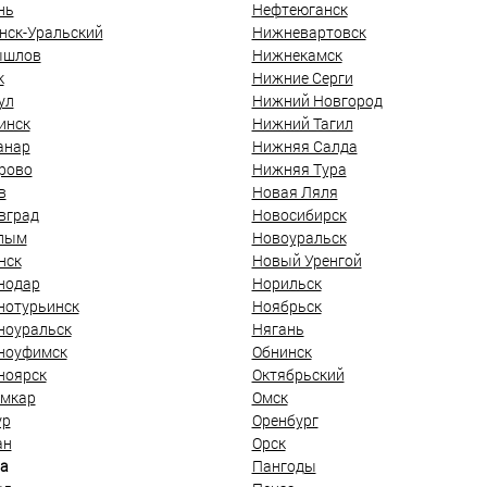
нь
Нефтеюганск
нск-Уральский
Нижневартовск
ышлов
Нижнекамск
к
Нижние Серги
ул
Нижний Новгород
инск
Нижний Тагил
анар
Нижняя Салда
рово
Нижняя Тура
в
Новая Ляля
вград
Новосибирск
лым
Новоуральск
нск
Новый Уренгой
нодар
Норильск
нотурьинск
Ноябрьск
ноуральск
Нягань
ноуфимск
Обнинск
ноярск
Октябрьский
мкар
Омск
ур
Оренбург
ан
Орск
а
Пангоды