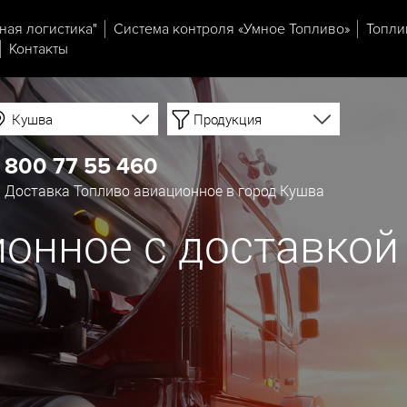
ная логистика"
Система контроля «Умное Топливо»
Топли
Контакты
Кушва
Продукция
 800 77 55 460
Доставка Топливо авиационное в город Кушва
онное с доставкой