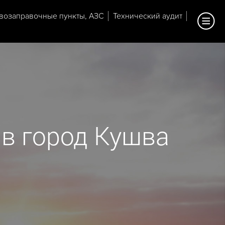
возаправочные пункты, АЗС
Технический аудит
 в город Кушва