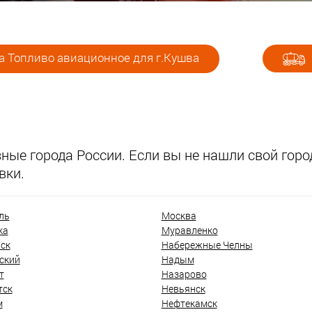
а Топливо авиационное для г.Кушва
ые города России. Если вы не нашли свой город
вки.
ль
Москва
ка
Муравленко
ск
Набережные Челны
ский
Надым
т
Назарово
тск
Невьянск
м
Нефтекамск