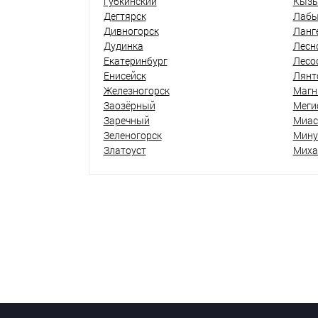
Губкинский
Кыз
Дегтярск
Лабы
Дивногорск
Ланг
Дудинка
Лесн
Екатеринбург
Лесо
Енисейск
Лянт
Железногорск
Магн
Заозёрный
Меги
Заречный
Миас
Зеленогорск
Мину
Златоуст
Миха