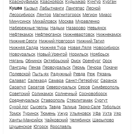
Красноуфимск
Красноярск
Кудымкар
Кунгур
Курган
Кушва
Кызыл
Лабытнанги
Лангепас
Лесной
Лесосибирск
Лянтор
Магнитогорск
Мегион
Миасс
Минусинск
Михайловск
Москва
Муравленко
Набережные Челны
Надым
Назарово
Невьянск
Нефтекамск
Нефтеюганск
Нижневартовск
Нижнекамск
Нижние Серги
Нижний Новгород
Нижний Тагил
Нижняя Салда
Нижняя Тура
Новая Ляля
Новосибирск
Новоуральск
Новый Уренгой
Норильск
Ноябрьск
Нягань
Обнинск
Октябрьский
Омск
Оренбург
Орск
Пангоды
Пенза
Первоуральск
Пермь
Печора
Покачи
Полевской
Пыть-ях
Радужный
Ревда
Реж
Рязань
Салават
Салехард
Самара
Санкт-Петербург
Саранск
Сарапул
Саратов
Североуральск
Серов
Симферополь
Советский
Соликамск
Солнечный
Сосновоборск
Среднеуральск
Ставрополь
Стерлитамак
Сургут
Сухой лог
Сысерть
Тавда
Талица
Тарко-Сале
Тобольск
Томск
Туринск
Тюмень
Ужур
Ульяновск
Уфа
Ухта
Уяр
Ханты-Мансийск
Чайковский
Челябинск
Шарыпово
Шушенское
Югорск
Ярославль