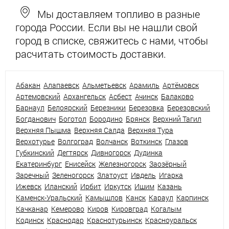
Мы доставляем топливо в разные
города России. Если вы не нашли свой
город в списке, свяжитесь с нами, чтобы
расчитать стоимость доставки.
Абакан
Алапаевск
Альметьевск
Арамиль
Артёмовск
Артемовский
Архангельск
Асбест
Ачинск
Балаково
Барнаул
Белоярский
Березники
Березовка
Березовский
Богданович
Боготол
Бородино
Брянск
Верхний Тагил
Верхняя Пышма
Верхняя Салда
Верхняя Тура
Верхотурье
Волгоград
Волчанск
Воткинск
Глазов
Губкинский
Дегтярск
Дивногорск
Дудинка
Екатеринбург
Енисейск
Железногорск
Заозёрный
Заречный
Зеленогорск
Златоуст
Ивдель
Игарка
Ижевск
Иланский
Ирбит
Иркутск
Ишим
Казань
Каменск-Уральский
Камышлов
Канск
Караул
Карпинск
Качканар
Кемерово
Киров
Кировград
Когалым
Кодинск
Краснодар
Краснотурьинск
Красноуральск