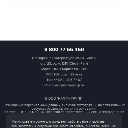
8-800-77-55-460
Юр.адрес: г. Екатеринбург, улица Ткачей,
стр. 23, офис 1210 (Clever Park)
Адрес: Улица Бориса Ельцина,
3/2 2903 офис; 29 этаж
Тел:
+7 (343) 305-77-07
Почта: info@nafta-group.ru
© ООО "НАФТА ГРУПП"
Размещение персональных данных, включая фотографии, на официальных
ресурсах осуществляется на основании
полученных письменных согласий соответствующих лиц. Использование
этих материалов третьими лицами
ограничено и допускается только с разрешения правообладателя.
Мы используем cookie для улучшения работы сайта и удобства
Политика обработки персональных данных
пользователей. Продолжая пользоваться сайтом, вы соглашаетесь на