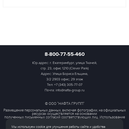
8-800-77-55-460
Юр.адрес: г. Екатеринбург, улица Ткачей,
стр. 23, офис 1210 (Clever Park)
Адрес: Улица Бориса Ельцина,
3/2 2903 офис; 29 этаж
Тел:
+7 (343) 305-77-07
Почта: info@nafta-group.ru
© ООО "НАФТА ГРУПП"
Размещение персональных данных, включая фотографии, на официальных
ресурсах осуществляется на основании
полученных письменных согласий соответствующих лиц. Использование
этих материалов третьими лицами
ограничено и допускается только с разрешения правообладателя.
Мы используем cookie для улучшения работы сайта и удобства