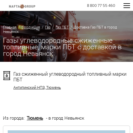
8 800 77 55 460
Главная
/
Продукция
/
Газ
/
Газ ПБТ
/ Доставка Газ ПБТ в город
Невьянск
Газы углеводородные сжиженные
топливные, марки ПБТ с доставкой в
город Невьянск
Газ сжиженный углеводородный топливный марки
ПБТ
Антипинский НПЗ, Тюмень
Из города:
Тюмень
- в город Невьянск