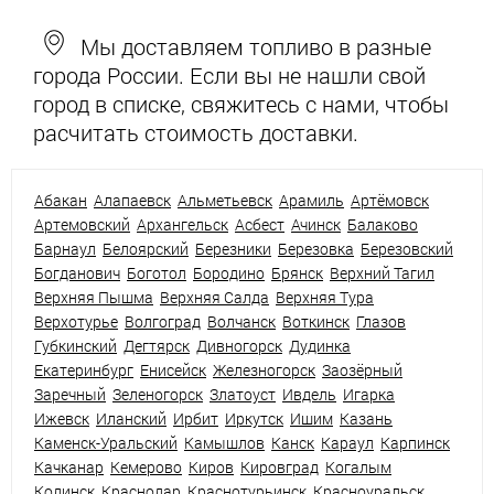
Мы доставляем топливо в разные
города России. Если вы не нашли свой
город в списке, свяжитесь с нами, чтобы
расчитать стоимость доставки.
Абакан
Алапаевск
Альметьевск
Арамиль
Артёмовск
Артемовский
Архангельск
Асбест
Ачинск
Балаково
Барнаул
Белоярский
Березники
Березовка
Березовский
Богданович
Боготол
Бородино
Брянск
Верхний Тагил
Верхняя Пышма
Верхняя Салда
Верхняя Тура
Верхотурье
Волгоград
Волчанск
Воткинск
Глазов
Губкинский
Дегтярск
Дивногорск
Дудинка
Екатеринбург
Енисейск
Железногорск
Заозёрный
Заречный
Зеленогорск
Златоуст
Ивдель
Игарка
Ижевск
Иланский
Ирбит
Иркутск
Ишим
Казань
Каменск-Уральский
Камышлов
Канск
Караул
Карпинск
Качканар
Кемерово
Киров
Кировград
Когалым
Кодинск
Краснодар
Краснотурьинск
Красноуральск