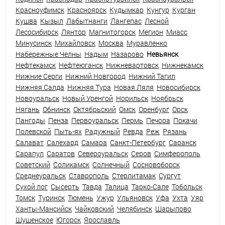
Красноуфимск
Красноярск
Кудымкар
Кунгур
Курган
Кушва
Кызыл
Лабытнанги
Лангепас
Лесной
Лесосибирск
Лянтор
Магнитогорск
Мегион
Миасс
Минусинск
Михайловск
Москва
Муравленко
Набережные Челны
Надым
Назарово
Невьянск
Нефтекамск
Нефтеюганск
Нижневартовск
Нижнекамск
Нижние Серги
Нижний Новгород
Нижний Тагил
Нижняя Салда
Нижняя Тура
Новая Ляля
Новосибирск
Новоуральск
Новый Уренгой
Норильск
Ноябрьск
Нягань
Обнинск
Октябрьский
Омск
Оренбург
Орск
Пангоды
Пенза
Первоуральск
Пермь
Печора
Покачи
Полевской
Пыть-ях
Радужный
Ревда
Реж
Рязань
Салават
Салехард
Самара
Санкт-Петербург
Саранск
Сарапул
Саратов
Североуральск
Серов
Симферополь
Советский
Соликамск
Солнечный
Сосновоборск
Среднеуральск
Ставрополь
Стерлитамак
Сургут
Сухой лог
Сысерть
Тавда
Талица
Тарко-Сале
Тобольск
Томск
Туринск
Тюмень
Ужур
Ульяновск
Уфа
Ухта
Уяр
Ханты-Мансийск
Чайковский
Челябинск
Шарыпово
Шушенское
Югорск
Ярославль