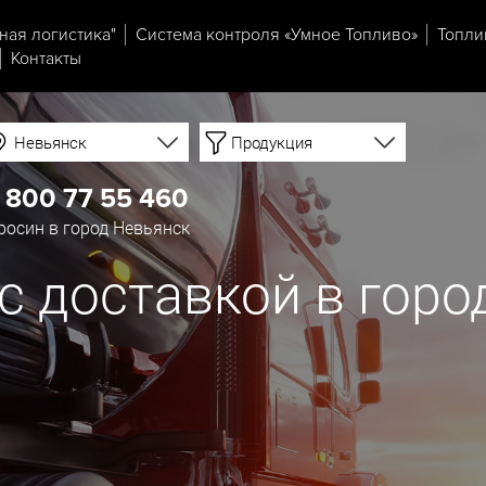
ная логистика"
Система контроля «Умное Топливо»
Топли
Контакты
Невьянск
Продукция
 800 77 55 460
осин в город Невьянск
с доставкой в горо