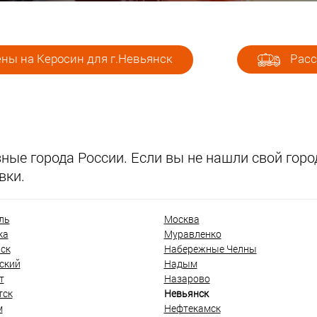
ны на Керосин для г.Невьянск
Расс
ые города России. Если вы не нашли свой город
вки.
ль
Москва
ка
Муравленко
ск
Набережные Челны
ский
Надым
т
Назарово
тск
Невьянск
м
Нефтекамск