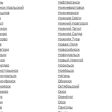
нь
Нефтеюганск
нск-Уральский
Нижневартовск
ышлов
Нижнекамск
к
Нижние Серги
ул
Нижний Новгород
инск
Нижний Тагил
анар
Нижняя Салда
рово
Нижняя Тура
в
Новая Ляля
вград
Новосибирск
лым
Новоуральск
нск
Новый Уренгой
нодар
Норильск
нотурьинск
Ноябрьск
ноуральск
Нягань
ноуфимск
Обнинск
ноярск
Октябрьский
мкар
Омск
ур
Оренбург
ан
Орск
а
Пангоды