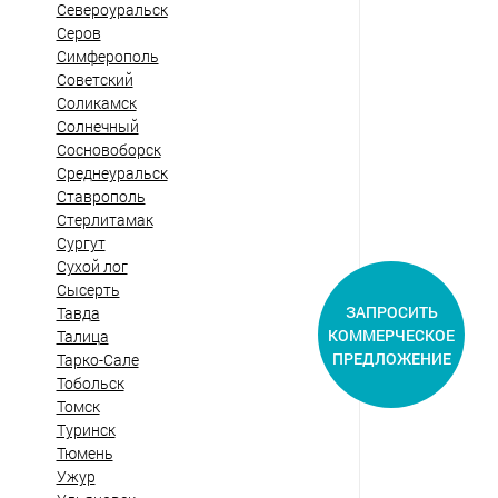
Североуральск
Серов
Симферополь
Советский
Соликамск
Солнечный
Сосновоборск
Среднеуральск
Ставрополь
Стерлитамак
Сургут
Сухой лог
Сысерть
ЗАПРОСИТЬ
Тавда
КОММЕРЧЕСКОЕ
Талица
ПРЕДЛОЖЕНИЕ
Тарко-Сале
Тобольск
Томск
Туринск
Тюмень
Ужур