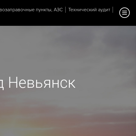
возаправочные пункты, АЗС
Технический аудит
д Невьянск