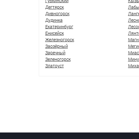
Губкинский
Кыз
Дегтярск
Лабы
Дивногорск
Ланг
Дудинка
Лесн
Екатеринбург
Лесо
Енисейск
Лянт
Железногорск
Магн
Заозёрный
Меги
Заречный
Миас
Зеленогорск
Мину
Златоуст
Миха