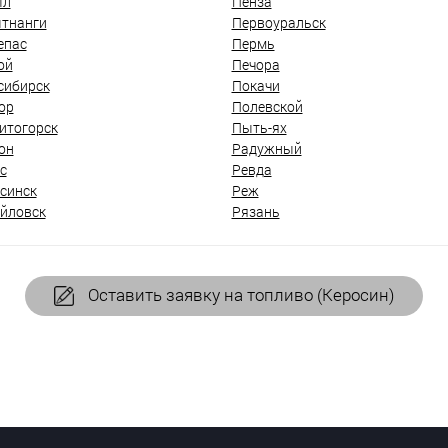
ыл
Пенза
тнанги
Первоуральск
епас
Пермь
ой
Печора
сибирск
Покачи
ор
Полевской
итогорск
Пыть-ях
он
Радужный
с
Ревда
синск
Реж
йловск
Рязань
Оставить заявку на топливо (Керосин)