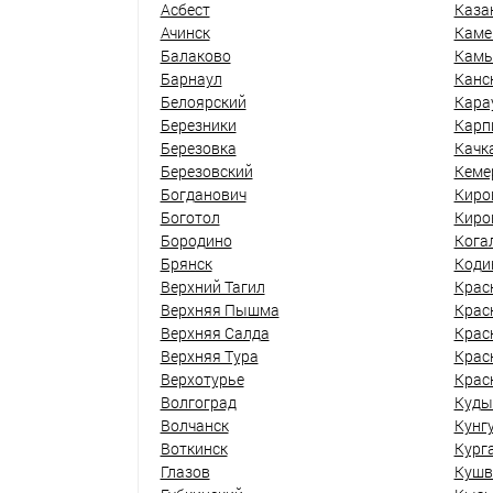
Асбест
Каза
Ачинск
Каме
Балаково
Кам
Барнаул
Канс
Белоярский
Кара
Березники
Карп
Березовка
Качк
Березовский
Кеме
Богданович
Киро
Боготол
Киро
Бородино
Кога
Брянск
Коди
Верхний Тагил
Крас
Верхняя Пышма
Крас
Верхняя Салда
Крас
Верхняя Тура
Крас
Верхотурье
Крас
Волгоград
Куды
Волчанск
Кунг
Воткинск
Кург
Глазов
Кушв