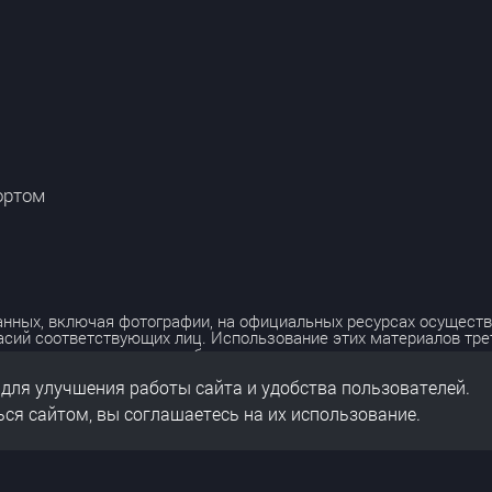
ортом
нных, включая фотографии, на официальных ресурсах осуществ
асий соответствующих лиц. Использование этих материалов тр
лько с разрешения правообладателя.
 для улучшения работы сайта и удобства пользователей.
льных данных
нальных данных
ся сайтом, вы соглашаетесь на их использование.