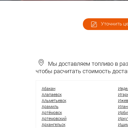
Уточнить це
Мы доставляем топливо в разн
чтобы расчитать стоимость доста
Абакан
Ивде
Алапаевск
Игар
Альметьевск
Ижев
Арамиль
Илан
Артёмовск
Ирби
Артемовский
Ирку
Архангельск
Иши