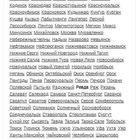
Кодинск
Краснодар
Краснотурьинск
Красноуральск
Красноуфимск
Красноярск
Кудымкар
Кунгур
Курган
Кушва
Кызыл
Лабытнанги
Лангепас
Лесной
Лесосибирск
Лянтор
Магнитогорск
Мегион
Миасс
Минусинск
Михайловск
Москва
Муравленко
Набережные Челны
Надым
Назарово
Невьянск
Нефтекамск
Нефтеюганск
Нижневартовск
Нижнекамск
Нижние Серги
Нижний Новгород
Нижний Тагил
Нижняя Салда
Нижняя Тура
Новая Ляля
Новосибирск
Новоуральск
Новый Уренгой
Норильск
Ноябрьск
Нягань
Обнинск
Октябрьский
Омск
Оренбург
Орск
Пангоды
Пенза
Первоуральск
Пермь
Печора
Покачи
Полевской
Пыть-ях
Радужный
Ревда
Реж
Рязань
Салават
Салехард
Самара
Санкт-Петербург
Саранск
Сарапул
Саратов
Североуральск
Серов
Симферополь
Советский
Соликамск
Солнечный
Сосновоборск
Среднеуральск
Ставрополь
Стерлитамак
Сургут
Сухой лог
Сысерть
Тавда
Талица
Тарко-Сале
Тобольск
Томск
Туринск
Тюмень
Ужур
Ульяновск
Уфа
Ухта
Уяр
Ханты-Мансийск
Чайковский
Челябинск
Шарыпово