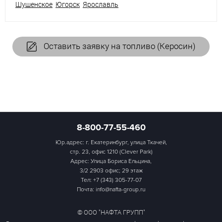
Шушенское
Югорск
Ярославль
Оставить заявку на топливо (Керосин)
8-800-77-55-460
Юр.адрес: г. Екатеринбург, улица Ткачей,
стр. 23, офис 1210 (Clever Park)
Адрес: Улица Бориса Ельцина,
3/2 2903 офис; 29 этаж
Тел:
+7 (343) 305-77-07
Почта: info@nafta-group.ru
© ООО "НАФТА ГРУПП"