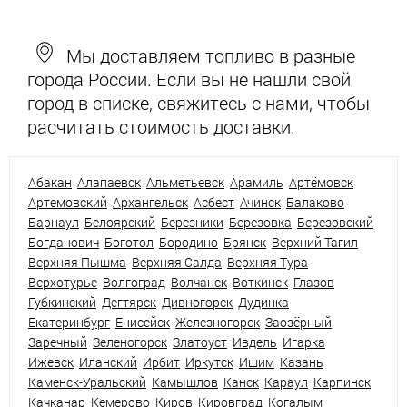
Мы доставляем топливо в разные
города России. Если вы не нашли свой
город в списке, свяжитесь с нами, чтобы
расчитать стоимость доставки.
Абакан
Алапаевск
Альметьевск
Арамиль
Артёмовск
Артемовский
Архангельск
Асбест
Ачинск
Балаково
Барнаул
Белоярский
Березники
Березовка
Березовский
Богданович
Боготол
Бородино
Брянск
Верхний Тагил
Верхняя Пышма
Верхняя Салда
Верхняя Тура
Верхотурье
Волгоград
Волчанск
Воткинск
Глазов
Губкинский
Дегтярск
Дивногорск
Дудинка
Екатеринбург
Енисейск
Железногорск
Заозёрный
Заречный
Зеленогорск
Златоуст
Ивдель
Игарка
Ижевск
Иланский
Ирбит
Иркутск
Ишим
Казань
Каменск-Уральский
Камышлов
Канск
Караул
Карпинск
Качканар
Кемерово
Киров
Кировград
Когалым