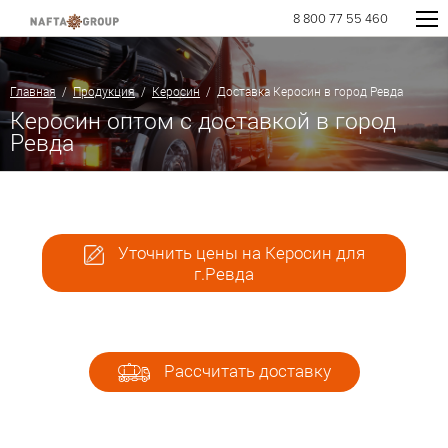
8 800 77 55 460
Главная
/
Продукция
/
Керосин
/ Доставка Керосин в город Ревда
Керосин оптом с доставкой в город
Ревда
Уточнить цены на Керосин для
г.Ревда
Рассчитать доставку