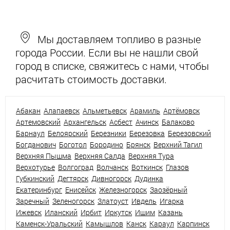
Мы доставляем топливо в разные
города России. Если вы не нашли свой
город в списке, свяжитесь с нами, чтобы
расчитать стоимость доставки.
Абакан
Алапаевск
Альметьевск
Арамиль
Артёмовск
Артемовский
Архангельск
Асбест
Ачинск
Балаково
Барнаул
Белоярский
Березники
Березовка
Березовский
Богданович
Боготол
Бородино
Брянск
Верхний Тагил
Верхняя Пышма
Верхняя Салда
Верхняя Тура
Верхотурье
Волгоград
Волчанск
Воткинск
Глазов
Губкинский
Дегтярск
Дивногорск
Дудинка
Екатеринбург
Енисейск
Железногорск
Заозёрный
Заречный
Зеленогорск
Златоуст
Ивдель
Игарка
Ижевск
Иланский
Ирбит
Иркутск
Ишим
Казань
Каменск-Уральский
Камышлов
Канск
Караул
Карпинск