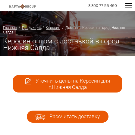
8 800 77 55 460
Главная
/
Продукция
/
Керосин
/ Доставка Керосин в город Нижняя
Салда
Керосин оптом с доставкой в город
Нижняя Салда
Уточнить цены на Керосин для
г.Нижняя Салда
Рассчитать доставку