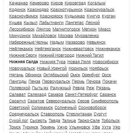
Качканар
Кемерово
Киров
Кировград
Когалым
Кодинск
Краснодар
Краснотурьинск
Красноуральск
Красноуфимск
Красноярск
Кудымкар
Кунгур
Курган
Кушва
Кызыл
Лабытнанги
Лангепас
Лесной
Лесосибирск
Лянтор
Магнитогорск
Мегион
Миасс
Минусинск
Михайловск
Москва
Муравленко
Набережные Челны
Надым
Назарово
Невьянск
Нефтекамск
Нефтеюганск
Нижневартовск
Нижнекамск
Нижние Серги
Нижний Новгород
Нижний Тагил
Нижняя Салда
Нижняя Тура
Новая Ляля
Новосибирск
Новоуральск
Новый Уренгой
Норильск
Ноябрьск
Нягань
Обнинск
Октябрьский
Омск
Оренбург
Орск
Пангоды
Пенза
Первоуральск
Пермь
Печора
Покачи
Полевской
Пыть-ях
Радужный
Ревда
Реж
Рязань
Салават
Салехард
Самара
Санкт-Петербург
Саранск
Сарапул
Саратов
Североуральск
Серов
Симферополь
Советский
Соликамск
Солнечный
Сосновоборск
Среднеуральск
Ставрополь
Стерлитамак
Сургут
Сухой лог
Сысерть
Тавда
Талица
Тарко-Сале
Тобольск
Томск
Туринск
Тюмень
Ужур
Ульяновск
Уфа
Ухта
Уяр