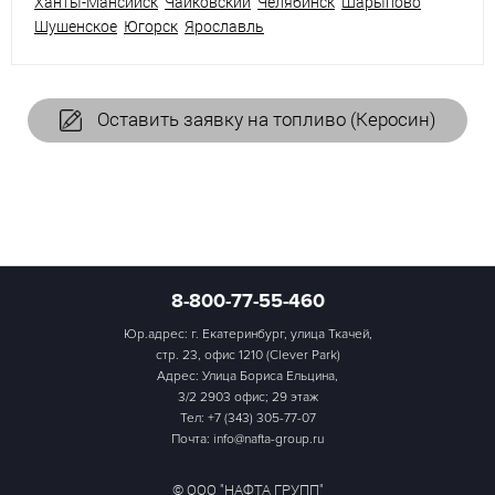
Ханты-Мансийск
Чайковский
Челябинск
Шарыпово
Шушенское
Югорск
Ярославль
Оставить заявку на топливо (Керосин)
8-800-77-55-460
Юр.адрес: г. Екатеринбург, улица Ткачей,
стр. 23, офис 1210 (Clever Park)
Адрес: Улица Бориса Ельцина,
3/2 2903 офис; 29 этаж
Тел:
+7 (343) 305-77-07
Почта: info@nafta-group.ru
© ООО "НАФТА ГРУПП"