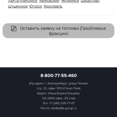
Ханты-Мансийск
Чайковский
Челябинск
Шарыпово
Шушенское
Югорск
Ярославль
Оставить заявку на топливо (Газойлевые
фракции)
8-800-77-55-460
Юр.адрес: г. Екатеринбург, улица Ткачей,
стр. 23, офис 1210 (Clever Park)
Адрес: Улица Бориса Ельцина,
3/2 2903 офис; 29 этаж
Тел:
+7 (343) 305-77-07
Почта: info@nafta-group.ru