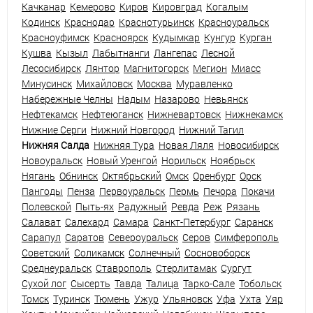
Качканар
Кемерово
Киров
Кировград
Когалым
Кодинск
Краснодар
Краснотурьинск
Красноуральск
Красноуфимск
Красноярск
Кудымкар
Кунгур
Курган
Кушва
Кызыл
Лабытнанги
Лангепас
Лесной
Лесосибирск
Лянтор
Магнитогорск
Мегион
Миасс
Минусинск
Михайловск
Москва
Муравленко
Набережные Челны
Надым
Назарово
Невьянск
Нефтекамск
Нефтеюганск
Нижневартовск
Нижнекамск
Нижние Серги
Нижний Новгород
Нижний Тагил
Нижняя Салда
Нижняя Тура
Новая Ляля
Новосибирск
Новоуральск
Новый Уренгой
Норильск
Ноябрьск
Нягань
Обнинск
Октябрьский
Омск
Оренбург
Орск
Пангоды
Пенза
Первоуральск
Пермь
Печора
Покачи
Полевской
Пыть-ях
Радужный
Ревда
Реж
Рязань
Салават
Салехард
Самара
Санкт-Петербург
Саранск
Сарапул
Саратов
Североуральск
Серов
Симферополь
Советский
Соликамск
Солнечный
Сосновоборск
Среднеуральск
Ставрополь
Стерлитамак
Сургут
Сухой лог
Сысерть
Тавда
Талица
Тарко-Сале
Тобольск
Томск
Туринск
Тюмень
Ужур
Ульяновск
Уфа
Ухта
Уяр