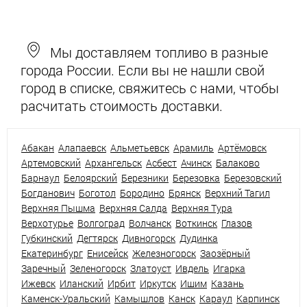
Мы доставляем топливо в разные
города России. Если вы не нашли свой
город в списке, свяжитесь с нами, чтобы
расчитать стоимость доставки.
Абакан
Алапаевск
Альметьевск
Арамиль
Артёмовск
Артемовский
Архангельск
Асбест
Ачинск
Балаково
Барнаул
Белоярский
Березники
Березовка
Березовский
Богданович
Боготол
Бородино
Брянск
Верхний Тагил
Верхняя Пышма
Верхняя Салда
Верхняя Тура
Верхотурье
Волгоград
Волчанск
Воткинск
Глазов
Губкинский
Дегтярск
Дивногорск
Дудинка
Екатеринбург
Енисейск
Железногорск
Заозёрный
Заречный
Зеленогорск
Златоуст
Ивдель
Игарка
Ижевск
Иланский
Ирбит
Иркутск
Ишим
Казань
Каменск-Уральский
Камышлов
Канск
Караул
Карпинск