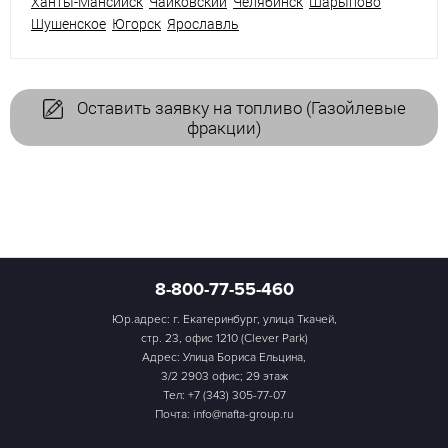
Ханты-Мансийск
Чайковский
Челябинск
Шарыпово
Шушенское
Югорск
Ярославль
Оставить заявку на топливо (Газойлевые
фракции)
8-800-77-55-460
Юр.адрес: г. Екатеринбург, улица Ткачей,
стр. 23, офис 1210 (Clever Park)
Адрес: Улица Бориса Ельцина,
3/2 2903 офис; 29 этаж
Тел:
+7 (343) 305-77-07
Почта: info@nafta-group.ru