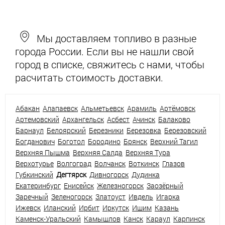
Мы доставляем топливо в разные
города России. Если вы не нашли свой
город в списке, свяжитесь с нами, чтобы
расчитать стоимость доставки.
Абакан
Алапаевск
Альметьевск
Арамиль
Артёмовск
Артемовский
Архангельск
Асбест
Ачинск
Балаково
Барнаул
Белоярский
Березники
Березовка
Березовский
Богданович
Боготол
Бородино
Брянск
Верхний Тагил
Верхняя Пышма
Верхняя Салда
Верхняя Тура
Верхотурье
Волгоград
Волчанск
Воткинск
Глазов
Губкинский
Дегтярск
Дивногорск
Дудинка
Екатеринбург
Енисейск
Железногорск
Заозёрный
Заречный
Зеленогорск
Златоуст
Ивдель
Игарка
Ижевск
Иланский
Ирбит
Иркутск
Ишим
Казань
Каменск-Уральский
Камышлов
Канск
Караул
Карпинск