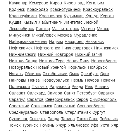
Качканар
Кемерово
Киров
Кировград
Когалым
Кодинск
Краснодар
Краснотурьинск
Красноуральск
Красноуфимск
Красноярск
Кудымкар
Кунгур
Курган
Кушва
Кызыл
Лабытнанги
Лангепас
Лесной
Лесосибирск
Лянтор
Магнитогорск
Мегион
Миасс
Минусинск
Михайловск
Москва
Муравленко
Набережные Челны
Надым
Назарово
Невьянск
Нефтекамск
Нефтеюганск
Нижневартовск
Нижнекамск
Нижние Серги
Нижний Новгород
Нижний Тагил
Нижняя Салда
Нижняя Тура
Новая Ляля
Новосибирск
Новоуральск
Новый Уренгой
Норильск
Ноябрьск
Нягань
Обнинск
Октябрьский
Омск
Оренбург
Орск
Пангоды
Пенза
Первоуральск
Пермь
Печора
Покачи
Полевской
Пыть-ях
Радужный
Ревда
Реж
Рязань
Салават
Салехард
Самара
Санкт-Петербург
Саранск
Сарапул
Саратов
Североуральск
Серов
Симферополь
Советский
Соликамск
Солнечный
Сосновоборск
Среднеуральск
Ставрополь
Стерлитамак
Сургут
Сухой лог
Сысерть
Тавда
Талица
Тарко-Сале
Тобольск
Томск
Туринск
Тюмень
Ужур
Ульяновск
Уфа
Ухта
Уяр