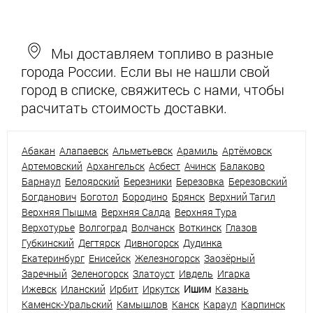
Мы доставляем топливо в разные
города России. Если вы не нашли свой
город в списке, свяжитесь с нами, чтобы
расчитать стоимость доставки.
Абакан
Алапаевск
Альметьевск
Арамиль
Артёмовск
Артемовский
Архангельск
Асбест
Ачинск
Балаково
Барнаул
Белоярский
Березники
Березовка
Березовский
Богданович
Боготол
Бородино
Брянск
Верхний Тагил
Верхняя Пышма
Верхняя Салда
Верхняя Тура
Верхотурье
Волгоград
Волчанск
Воткинск
Глазов
Губкинский
Дегтярск
Дивногорск
Дудинка
Екатеринбург
Енисейск
Железногорск
Заозёрный
Заречный
Зеленогорск
Златоуст
Ивдель
Игарка
Ижевск
Иланский
Ирбит
Иркутск
Ишим
Казань
Каменск-Уральский
Камышлов
Канск
Караул
Карпинск