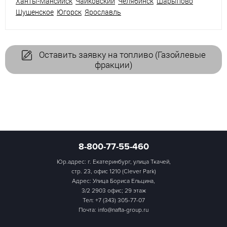
Ханты-Мансийск
Чайковский
Челябинск
Шарыпово
Шушенское
Югорск
Ярославль
Оставить заявку на топливо (Газойлевые
фракции)
8-800-77-55-460
Юр.адрес: г. Екатеринбург, улица Ткачей,
стр. 23, офис 1210 (Clever Park)
Адрес: Улица Бориса Ельцина,
3/2 2903 офис; 29 этаж
Тел:
+7 (343) 305-77-07
Почта: info@nafta-group.ru