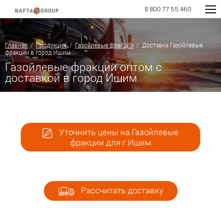
8 800 77 55 460
Главная
/
Продукция
/
Газойлевые фракции
/ Доставка Газойлевые
фракции в город Ишим
Газойлевые фракции оптом с
доставкой в город Ишим
Уточнить цены на Газойлевые
фракции для г.Ишим
Рассчитать доставку