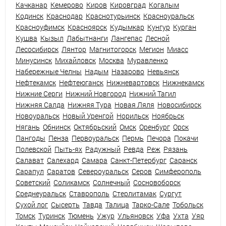
Качканар
Кемерово
Киров
Кировград
Когалым
Кодинск
Краснодар
Краснотурьинск
Красноуральск
Красноуфимск
Красноярск
Кудымкар
Кунгур
Курган
Кушва
Кызыл
Лабытнанги
Лангепас
Лесной
Лесосибирск
Лянтор
Магнитогорск
Мегион
Миасс
Минусинск
Михайловск
Москва
Муравленко
Набережные Челны
Надым
Назарово
Невьянск
Нефтекамск
Нефтеюганск
Нижневартовск
Нижнекамск
Нижние Серги
Нижний Новгород
Нижний Тагил
Нижняя Салда
Нижняя Тура
Новая Ляля
Новосибирск
Новоуральск
Новый Уренгой
Норильск
Ноябрьск
Нягань
Обнинск
Октябрьский
Омск
Оренбург
Орск
Пангоды
Пенза
Первоуральск
Пермь
Печора
Покачи
Полевской
Пыть-ях
Радужный
Ревда
Реж
Рязань
Салават
Салехард
Самара
Санкт-Петербург
Саранск
Сарапул
Саратов
Североуральск
Серов
Симферополь
Советский
Соликамск
Солнечный
Сосновоборск
Среднеуральск
Ставрополь
Стерлитамак
Сургут
Сухой лог
Сысерть
Тавда
Талица
Тарко-Сале
Тобольск
Томск
Туринск
Тюмень
Ужур
Ульяновск
Уфа
Ухта
Уяр