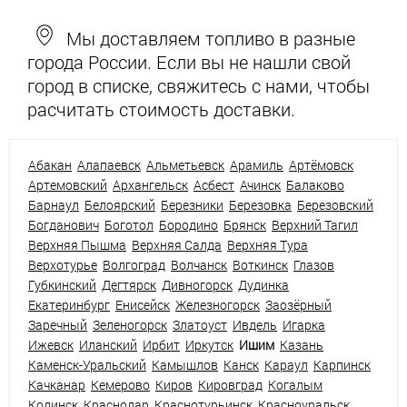
Мы доставляем топливо в разные
города России. Если вы не нашли свой
город в списке, свяжитесь с нами, чтобы
расчитать стоимость доставки.
Абакан
Алапаевск
Альметьевск
Арамиль
Артёмовск
Артемовский
Архангельск
Асбест
Ачинск
Балаково
Барнаул
Белоярский
Березники
Березовка
Березовский
Богданович
Боготол
Бородино
Брянск
Верхний Тагил
Верхняя Пышма
Верхняя Салда
Верхняя Тура
Верхотурье
Волгоград
Волчанск
Воткинск
Глазов
Губкинский
Дегтярск
Дивногорск
Дудинка
Екатеринбург
Енисейск
Железногорск
Заозёрный
Заречный
Зеленогорск
Златоуст
Ивдель
Игарка
Ижевск
Иланский
Ирбит
Иркутск
Ишим
Казань
Каменск-Уральский
Камышлов
Канск
Караул
Карпинск
Качканар
Кемерово
Киров
Кировград
Когалым
Кодинск
Краснодар
Краснотурьинск
Красноуральск