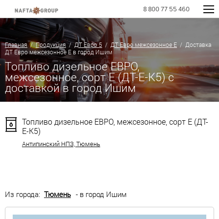
8 800 77 55 460
Главная
/
Продукция
/
ДТ Евро 5
/
ДТ Евро межсезонное Е
/ Доставка
ДТ Евро межсезонное Е в город Ишим
Топливо дизельное ЕВРО,
межсезонное, сорт Е (ДТ-Е-К5) с
доставкой в город Ишим
Топливо дизельное ЕВРО, межсезонное, сорт Е (ДТ-
Е-К5)
Антипинский НПЗ, Тюмень
Из города:
Тюмень
- в город Ишим