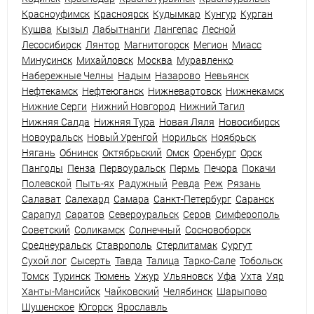
Красноуфимск
Красноярск
Кудымкар
Кунгур
Курган
Кушва
Кызыл
Лабытнанги
Лангепас
Лесной
Лесосибирск
Лянтор
Магнитогорск
Мегион
Миасс
Минусинск
Михайловск
Москва
Муравленко
Набережные Челны
Надым
Назарово
Невьянск
Нефтекамск
Нефтеюганск
Нижневартовск
Нижнекамск
Нижние Серги
Нижний Новгород
Нижний Тагил
Нижняя Салда
Нижняя Тура
Новая Ляля
Новосибирск
Новоуральск
Новый Уренгой
Норильск
Ноябрьск
Нягань
Обнинск
Октябрьский
Омск
Оренбург
Орск
Пангоды
Пенза
Первоуральск
Пермь
Печора
Покачи
Полевской
Пыть-ях
Радужный
Ревда
Реж
Рязань
Салават
Салехард
Самара
Санкт-Петербург
Саранск
Сарапул
Саратов
Североуральск
Серов
Симферополь
Советский
Соликамск
Солнечный
Сосновоборск
Среднеуральск
Ставрополь
Стерлитамак
Сургут
Сухой лог
Сысерть
Тавда
Талица
Тарко-Сале
Тобольск
Томск
Туринск
Тюмень
Ужур
Ульяновск
Уфа
Ухта
Уяр
Ханты-Мансийск
Чайковский
Челябинск
Шарыпово
Шушенское
Югорск
Ярославль