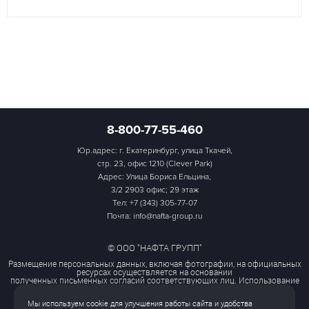
8-800-77-55-460
Юр.адрес: г. Екатеринбург, улица Ткачей,
стр. 23, офис 1210 (Clever Park)
Адрес: Улица Бориса Ельцина,
3/2 2903 офис; 29 этаж
Тел:
+7 (343) 305-77-07
Почта: info@nafta-group.ru
© ООО "НАФТА ГРУПП"
Размещение персональных данных, включая фотографии, на официальных
ресурсах осуществляется на основании
полученных письменных согласий соответствующих лиц. Использование
этих материалов третьими лицами
ограничено и допускается только с разрешения правообладателя.
Мы используем cookie для улучшения работы сайта и удобства