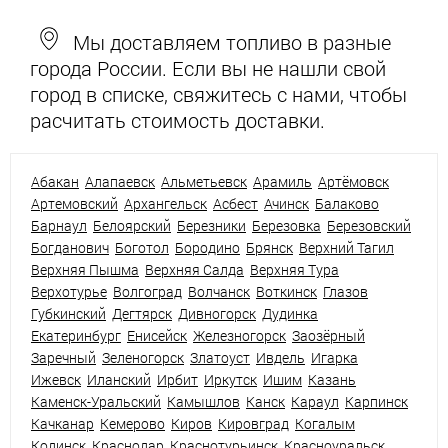
Мы доставляем топливо в разные
города России. Если вы не нашли свой
город в списке, свяжитесь с нами, чтобы
расчитать стоимость доставки.
Абакан
Алапаевск
Альметьевск
Арамиль
Артёмовск
Артемовский
Архангельск
Асбест
Ачинск
Балаково
Барнаул
Белоярский
Березники
Березовка
Березовский
Богданович
Боготол
Бородино
Брянск
Верхний Тагил
Верхняя Пышма
Верхняя Салда
Верхняя Тура
Верхотурье
Волгоград
Волчанск
Воткинск
Глазов
Губкинский
Дегтярск
Дивногорск
Дудинка
Екатеринбург
Енисейск
Железногорск
Заозёрный
Заречный
Зеленогорск
Златоуст
Ивдель
Игарка
Ижевск
Иланский
Ирбит
Иркутск
Ишим
Казань
Каменск-Уральский
Камышлов
Канск
Караул
Карпинск
Качканар
Кемерово
Киров
Кировград
Когалым
Кодинск
Краснодар
Краснотурьинск
Красноуральск