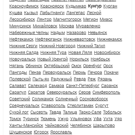
Красноуфимск
Красноярск
Кудымкар
Кунгур
Курган
Кушва
Кызыл
Лабытнанги
Лангепас
Лесной
Лесосибирск
Лянтор
Магнитогорск
Мегион
Миасс
Минусинск
Михайловск
Москва
Муравленко
Набережные Челны
Надым
Назарово
Невьянск
Нефтекамск
Нефтеюганск
Нижневартовск
Нижнекамск
Нижние Серги
Нижний Новгород
Нижний Тагил
Нижняя Салда
Нижняя Тура
Новая Ляля
Новосибирск
Новоуральск
Новый Уренгой
Норильск
Ноябрьск
Нягань
Обнинск
Октябрьский
Омск
Оренбург
Орск
Пангоды
Пенза
Первоуральск
Пермь
Печора
Покачи
Полевской
Пыть-ях
Радужный
Ревда
Реж
Рязань
Салават
Салехард
Самара
Санкт-Петербург
Саранск
Сарапул
Саратов
Североуральск
Серов
Симферополь
Советский
Соликамск
Солнечный
Сосновоборск
Среднеуральск
Ставрополь
Стерлитамак
Сургут
Сухой лог
Сысерть
Тавда
Талица
Тарко-Сале
Тобольск
Томск
Туринск
Тюмень
Ужур
Ульяновск
Уфа
Ухта
Уяр
Ханты-Мансийск
Чайковский
Челябинск
Шарыпово
Шушенское
Югорск
Ярославль