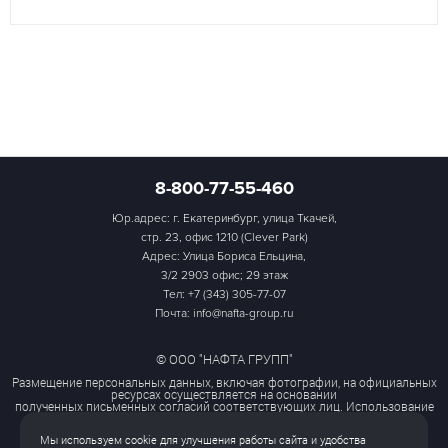
8-800-77-55-460
Юр.адрес: г. Екатеринбург, улица Ткачей,
стр. 23, офис 1210 (Clever Park)
Адрес: Улица Бориса Ельцина,
3/2 2903 офис; 29 этаж
Тел:
+7 (343) 305-77-07
Почта: info@nafta-group.ru
© ООО "НАФТА ГРУПП"
Размещение персональных данных, включая фотографии, на официальных
ресурсах осуществляется на основании
полученных письменных согласий соответствующих лиц. Использование
этих материалов третьими лицами
ограничено и допускается только с разрешения правообладателя.
Мы используем cookie для улучшения работы сайта и удобства