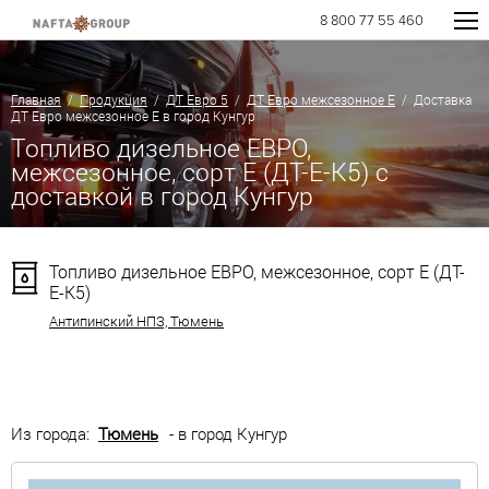
8 800 77 55 460
Главная
/
Продукция
/
ДТ Евро 5
/
ДТ Евро межсезонное Е
/ Доставка
ДТ Евро межсезонное Е в город Кунгур
Топливо дизельное ЕВРО,
межсезонное, сорт Е (ДТ-Е-К5) с
доставкой в город Кунгур
Топливо дизельное ЕВРО, межсезонное, сорт Е (ДТ-
Е-К5)
Антипинский НПЗ, Тюмень
Из города:
Тюмень
- в город Кунгур