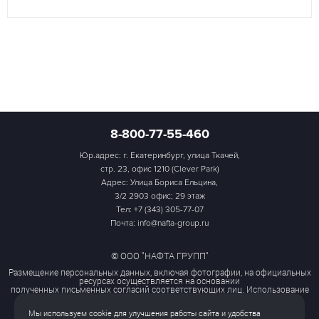
8-800-77-55-460
Юр.адрес: г. Екатеринбург, улица Ткачей,
стр. 23, офис 1210 (Clever Park)
Адрес: Улица Бориса Ельцина,
3/2 2903 офис; 29 этаж
Тел:
+7 (343) 305-77-07
Почта: info@nafta-group.ru
© ООО "НАФТА ГРУПП"
Размещение персональных данных, включая фотографии, на официальных
ресурсах осуществляется на основании
полученных письменных согласий соответствующих лиц. Использование
этих материалов третьими лицами
ограничено и допускается только с разрешения правообладателя.
Мы используем cookie для улучшения работы сайта и удобства