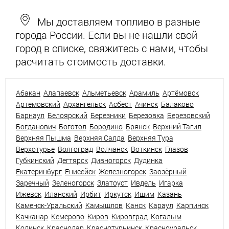
Мы доставляем топливо в разные
города России. Если вы не нашли свой
город в списке, свяжитесь с нами, чтобы
расчитать стоимость доставки.
Абакан
Алапаевск
Альметьевск
Арамиль
Артёмовск
Артемовский
Архангельск
Асбест
Ачинск
Балаково
Барнаул
Белоярский
Березники
Березовка
Березовский
Богданович
Боготол
Бородино
Брянск
Верхний Тагил
Верхняя Пышма
Верхняя Салда
Верхняя Тура
Верхотурье
Волгоград
Волчанск
Воткинск
Глазов
Губкинский
Дегтярск
Дивногорск
Дудинка
Екатеринбург
Енисейск
Железногорск
Заозёрный
Заречный
Зеленогорск
Златоуст
Ивдель
Игарка
Ижевск
Иланский
Ирбит
Иркутск
Ишим
Казань
Каменск-Уральский
Камышлов
Канск
Караул
Карпинск
Качканар
Кемерово
Киров
Кировград
Когалым
Кодинск
Краснодар
Краснотурьинск
Красноуральск