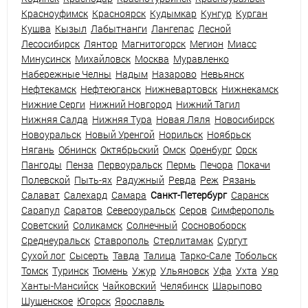
Красноуфимск
Красноярск
Кудымкар
Кунгур
Курган
Кушва
Кызыл
Лабытнанги
Лангепас
Лесной
Лесосибирск
Лянтор
Магнитогорск
Мегион
Миасс
Минусинск
Михайловск
Москва
Муравленко
Набережные Челны
Надым
Назарово
Невьянск
Нефтекамск
Нефтеюганск
Нижневартовск
Нижнекамск
Нижние Серги
Нижний Новгород
Нижний Тагил
Нижняя Салда
Нижняя Тура
Новая Ляля
Новосибирск
Новоуральск
Новый Уренгой
Норильск
Ноябрьск
Нягань
Обнинск
Октябрьский
Омск
Оренбург
Орск
Пангоды
Пенза
Первоуральск
Пермь
Печора
Покачи
Полевской
Пыть-ях
Радужный
Ревда
Реж
Рязань
Салават
Салехард
Самара
Санкт-Петербург
Саранск
Сарапул
Саратов
Североуральск
Серов
Симферополь
Советский
Соликамск
Солнечный
Сосновоборск
Среднеуральск
Ставрополь
Стерлитамак
Сургут
Сухой лог
Сысерть
Тавда
Талица
Тарко-Сале
Тобольск
Томск
Туринск
Тюмень
Ужур
Ульяновск
Уфа
Ухта
Уяр
Ханты-Мансийск
Чайковский
Челябинск
Шарыпово
Шушенское
Югорск
Ярославль