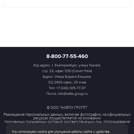
8-800-77-55-460
Юр.адрес: г. Екатеринбург, улица Ткачей,
стр. 23, офис 1210 (Clever Park)
Адрес: Улица Бориса Ельцина,
3/2 2903 офис; 29 этаж
Тел:
+7 (343) 305-77-07
Почта: info@nafta-group.ru
© ООО "НАФТА ГРУПП"
Размещение персональных данных, включая фотографии, на официальных
ресурсах осуществляется на основании
полученных письменных согласий соответствующих лиц. Использование
этих материалов третьими лицами
ограничено и допускается только с разрешения правообладателя.
Мы используем cookie для улучшения работы сайта и удобства