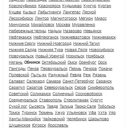
Красноуфимск
Красноярск
Кудымкар
Кунгур
Курган
Кушва
Кызыл
Лабытнанги
Лангепас
Лесной
Лесосибирск
Лянтор
Магнитогорск
Мегион
Миасс
Минусинск
Михайловск
Москва
Муравленко
Набережные Челны
Надым
Назарово
Невьянск
Нефтекамск
Нефтеюганск
Нижневартовск
Нижнекамск
Нижние Серги
Нижний Новгород
Нижний Тагил
Нижняя Салда
Нижняя Тура
Новая Ляля
Новосибирск
Новоуральск
Новый Уренгой
Норильск
Ноябрьск
Нягань
Обнинск
Октябрьский
Омск
Оренбург
Орск
Пангоды
Пенза
Первоуральск
Пермь
Печора
Покачи
Полевской
Пыть-ях
Радужный
Ревда
Реж
Рязань
Салават
Салехард
Самара
Санкт-Петербург
Саранск
Сарапул
Саратов
Североуральск
Серов
Симферополь
Советский
Соликамск
Солнечный
Сосновоборск
Среднеуральск
Ставрополь
Стерлитамак
Сургут
Сухой лог
Сысерть
Тавда
Талица
Тарко-Сале
Тобольск
Томск
Туринск
Тюмень
Ужур
Ульяновск
Уфа
Ухта
Уяр
Ханты-Мансийск
Чайковский
Челябинск
Шарыпово
Шушенское
Югорск
Ярославль