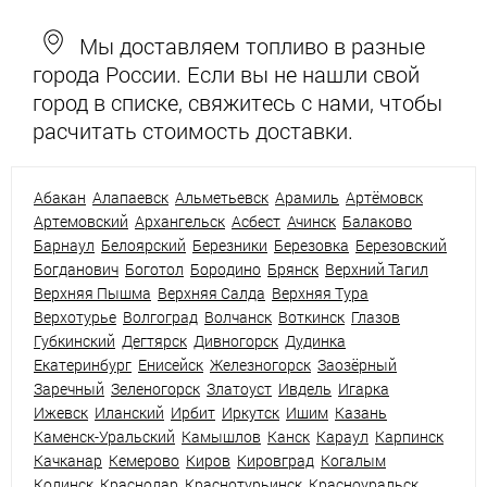
Мы доставляем топливо в разные
города России. Если вы не нашли свой
город в списке, свяжитесь с нами, чтобы
расчитать стоимость доставки.
Абакан
Алапаевск
Альметьевск
Арамиль
Артёмовск
Артемовский
Архангельск
Асбест
Ачинск
Балаково
Барнаул
Белоярский
Березники
Березовка
Березовский
Богданович
Боготол
Бородино
Брянск
Верхний Тагил
Верхняя Пышма
Верхняя Салда
Верхняя Тура
Верхотурье
Волгоград
Волчанск
Воткинск
Глазов
Губкинский
Дегтярск
Дивногорск
Дудинка
Екатеринбург
Енисейск
Железногорск
Заозёрный
Заречный
Зеленогорск
Златоуст
Ивдель
Игарка
Ижевск
Иланский
Ирбит
Иркутск
Ишим
Казань
Каменск-Уральский
Камышлов
Канск
Караул
Карпинск
Качканар
Кемерово
Киров
Кировград
Когалым
Кодинск
Краснодар
Краснотурьинск
Красноуральск