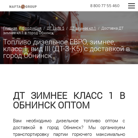
8 800 77 55 460
Главная
/
Продукция
/
ДТ Евро 5
/
ДТ зимнее кл.1
/ Доставка ДТ
зимнее кл.1 в город Обнинск
Топливо дизельное ЕВРО, зимнее,
класс 1, вид III (ДТ-З-К5) с доставкой в
город Обнинск
ДТ ЗИМНЕЕ КЛАСС 1 В
ОБНИНСК ОПТОМ
Вам необходимо дизельное топливо оптом с
доставкой в город Обнинск? Мы организуем
транспортировку партии горючего максимально