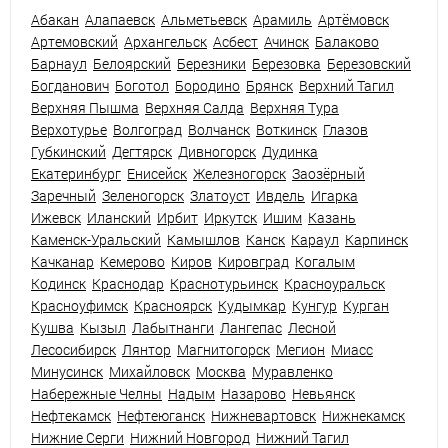
Абакан
Алапаевск
Альметьевск
Арамиль
Артёмовск
Артемовский
Архангельск
Асбест
Ачинск
Балаково
Барнаул
Белоярский
Березники
Березовка
Березовский
Богданович
Боготол
Бородино
Брянск
Верхний Тагил
Верхняя Пышма
Верхняя Салда
Верхняя Тура
Верхотурье
Волгоград
Волчанск
Воткинск
Глазов
Губкинский
Дегтярск
Дивногорск
Дудинка
Екатеринбург
Енисейск
Железногорск
Заозёрный
Заречный
Зеленогорск
Златоуст
Ивдель
Игарка
Ижевск
Иланский
Ирбит
Иркутск
Ишим
Казань
Каменск-Уральский
Камышлов
Канск
Караул
Карпинск
Качканар
Кемерово
Киров
Кировград
Когалым
Кодинск
Краснодар
Краснотурьинск
Красноуральск
Красноуфимск
Красноярск
Кудымкар
Кунгур
Курган
Кушва
Кызыл
Лабытнанги
Лангепас
Лесной
Лесосибирск
Лянтор
Магнитогорск
Мегион
Миасс
Минусинск
Михайловск
Москва
Муравленко
Набережные Челны
Надым
Назарово
Невьянск
Нефтекамск
Нефтеюганск
Нижневартовск
Нижнекамск
Нижние Серги
Нижний Новгород
Нижний Тагил