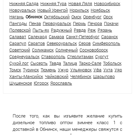
Нижняя Салда
Нижняя Тура
Новая Ляля
Новосибирск
Новоуральск
Новый Уренгой
Норильск
Ноябрьск
Нягань
Обнинск
Октябрьский
Омск
Оренбург
Орск
Пангоды
Пенза
Первоуральск
Пермь
Печора
Покачи
Полевской
Пыть-ях
Радужный
Ревда
Реж
Рязань
Салават
Салехард
Самара
Санкт-Петербург
Саранск
Сарапул
Саратов
Североуральск
Серов
Симферополь
Советский
Соликамск
Солнечный
Сосновоборск
Среднеуральск
Ставрополь
Стерлитамак
Сургут
Сухой лог
Сысерть
Тавда
Талица
Тарко-Сале
Тобольск
Томск
Туринск
Тюмень
Ужур
Ульяновск
Уфа
Ухта
Уяр
Ханты-Мансийск
Чайковский
Челябинск
Шарыпово
Шушенское
Югорск
Ярославль
После того, как вы изъявите желание купить
дизельное топливо оптом зимнее класс 1 с
доставкой в Обнинск, наши менеджеры свяжутся с