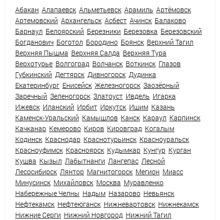
Абакан
Алапаевск
Альметьевск
Арамиль
Артёмовск
Артемовский
Архангельск
Асбест
Ачинск
Балаково
Барнаул
Белоярский
Березники
Березовка
Березовский
Богданович
Боготол
Бородино
Брянск
Верхний Тагил
Верхняя Пышма
Верхняя Салда
Верхняя Тура
Верхотурье
Волгоград
Волчанск
Воткинск
Глазов
Губкинский
Дегтярск
Дивногорск
Дудинка
Екатеринбург
Енисейск
Железногорск
Заозёрный
Заречный
Зеленогорск
Златоуст
Ивдель
Игарка
Ижевск
Иланский
Ирбит
Иркутск
Ишим
Казань
Каменск-Уральский
Камышлов
Канск
Караул
Карпинск
Качканар
Кемерово
Киров
Кировград
Когалым
Кодинск
Краснодар
Краснотурьинск
Красноуральск
Красноуфимск
Красноярск
Кудымкар
Кунгур
Курган
Кушва
Кызыл
Лабытнанги
Лангепас
Лесной
Лесосибирск
Лянтор
Магнитогорск
Мегион
Миасс
Минусинск
Михайловск
Москва
Муравленко
Набережные Челны
Надым
Назарово
Невьянск
Нефтекамск
Нефтеюганск
Нижневартовск
Нижнекамск
Нижние Серги
Нижний Новгород
Нижний Тагил