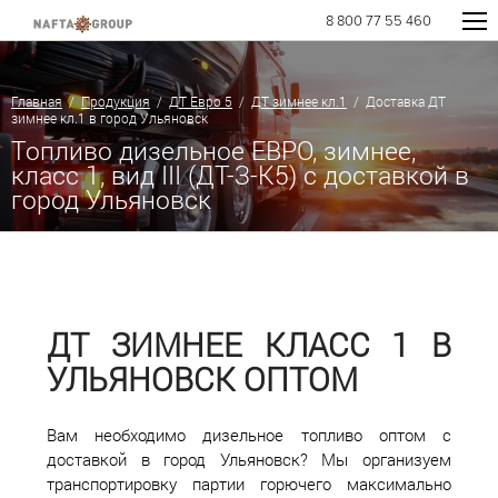
8 800 77 55 460
Главная
/
Продукция
/
ДТ Евро 5
/
ДТ зимнее кл.1
/ Доставка ДТ
зимнее кл.1 в город Ульяновск
Топливо дизельное ЕВРО, зимнее,
класс 1, вид III (ДТ-З-К5) с доставкой в
город Ульяновск
ДТ ЗИМНЕЕ КЛАСС 1 В
УЛЬЯНОВСК ОПТОМ
Вам необходимо дизельное топливо оптом с
доставкой в город Ульяновск? Мы организуем
транспортировку партии горючего максимально