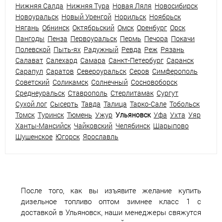
Нижняя Салда
Нижняя Тура
Новая Ляля
Новосибирск
Новоуральск
Новый Уренгой
Норильск
Ноябрьск
Нягань
Обнинск
Октябрьский
Омск
Оренбург
Орск
Пангоды
Пенза
Первоуральск
Пермь
Печора
Покачи
Полевской
Пыть-ях
Радужный
Ревда
Реж
Рязань
Салават
Салехард
Самара
Санкт-Петербург
Саранск
Сарапул
Саратов
Североуральск
Серов
Симферополь
Советский
Соликамск
Солнечный
Сосновоборск
Среднеуральск
Ставрополь
Стерлитамак
Сургут
Сухой лог
Сысерть
Тавда
Талица
Тарко-Сале
Тобольск
Томск
Туринск
Тюмень
Ужур
Ульяновск
Уфа
Ухта
Уяр
Ханты-Мансийск
Чайковский
Челябинск
Шарыпово
Шушенское
Югорск
Ярославль
После того, как вы изъявите желание купить
дизельное топливо оптом зимнее класс 1 с
доставкой в Ульяновск, наши менеджеры свяжутся