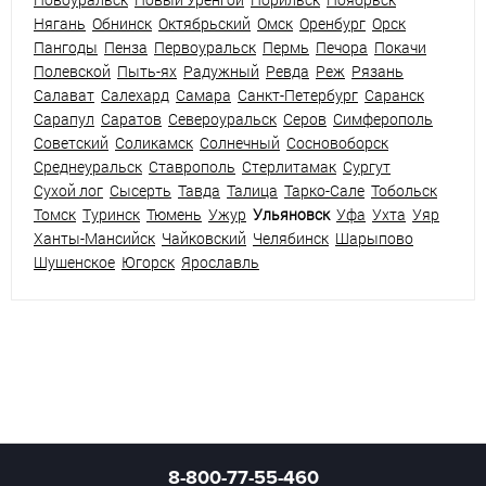
Нягань
Обнинск
Октябрьский
Омск
Оренбург
Орск
Пангоды
Пенза
Первоуральск
Пермь
Печора
Покачи
Полевской
Пыть-ях
Радужный
Ревда
Реж
Рязань
Салават
Салехард
Самара
Санкт-Петербург
Саранск
Сарапул
Саратов
Североуральск
Серов
Симферополь
Советский
Соликамск
Солнечный
Сосновоборск
Среднеуральск
Ставрополь
Стерлитамак
Сургут
Сухой лог
Сысерть
Тавда
Талица
Тарко-Сале
Тобольск
Томск
Туринск
Тюмень
Ужур
Ульяновск
Уфа
Ухта
Уяр
Ханты-Мансийск
Чайковский
Челябинск
Шарыпово
Шушенское
Югорск
Ярославль
8-800-77-55-460