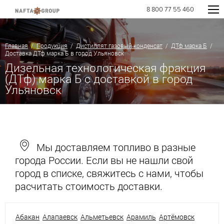
8 800 77 55 460
Главная
/
Продукция
/
Дистиллят газовый конденсат
/
ДТф марка Б
/
Доставка ДТф марка Б в город Ульяновск
Дизельная технологическая фракция
(ДТф) марка Б с доставкой в город
Ульяновск
Мы доставляем топливо в разные
города России. Если вы не нашли свой
город в списке, свяжитесь с нами, чтобы
расчитать стоимость доставки.
Абакан
Алапаевск
Альметьевск
Арамиль
Артёмовск