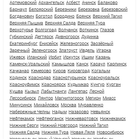
Артемовский
Архангельск
Асбест
Ачинск
Балаково
Барнаул
Белоярский
Березники
Березовка
Березовский
Богданович
Боготол
Бородино
Брянск
Верхний Тагил
Верхняя Пышма
Верхняя Салда
Верхняя Тура
Верхотурье
Волгоград
Волчанск
Воткинск
Глазов
Губкинский
Дегтярск
Дивногорск
Дудинка
Екатеринбург
Енисейск
Железногорск
Заозёрный
Заречный
Зеленогорск
Златоуст
Ивдель
Игарка
Ижевск
Иланский
Ирбит
Иркутск
Ишим
Казань
Каменск-Уральский
Камышлов
Канск
Караул
Карпинск
Качканар
Кемерово
Киров
Кировград
Когалым
Кодинск
Краснодар
Краснотурьинск
Красноуральск
Красноуфимск
Красноярск
Кудымкар
Кунгур
Курган
Кушва
Кызыл
Лабытнанги
Лангепас
Лесной
Лесосибирск
Лянтор
Магнитогорск
Мегион
Миасс
Минусинск
Михайловск
Москва
Муравленко
Набережные Челны
Надым
Назарово
Невьянск
Нефтекамск
Нефтеюганск
Нижневартовск
Нижнекамск
Нижние Серги
Нижний Новгород
Нижний Тагил
Нижняя Салда
Нижняя Тура
Новая Ляля
Новосибирск
Новоуральск
Новый Уренгой
Норильск
Ноябрьск