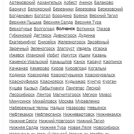
Артемовский
Архангельск
Асбест
Ачинск
Балаково
Барнаул
Белоярский
Березники
Березовка
Березовский
Богданович
Боготол
Бородино
Брянск
Верхний Тагил
Верхняя Пышма
Верхняя Салда
Верхняя Тура
Верхотурье
Волгоград
Волчанск
Воткинск
Глазов
Губкинский
Дегтярск
Дивногорск
Дудинка
Екатеринбург
Енисейск
Железногорск
Заозёрный
Заречный
Зеленогорск
Златоуст
Ивдель
Игарка
Ижевск
Иланский
Ирбит
Иркутск
Ишим
Казань
Каменск-Уральский
Камышлов
Канск
Караул
Карпинск
Качканар
Кемерово
Киров
Кировград
Когалым
Кодинск
Краснодар
Краснотурьинск
Красноуральск
Красноуфимск
Красноярск
Кудымкар
Кунгур
Курган
Кушва
Кызыл
Лабытнанги
Лангепас
Лесной
Лесосибирск
Лянтор
Магнитогорск
Мегион
Миасс
Минусинск
Михайловск
Москва
Муравленко
Набережные Челны
Надым
Назарово
Невьянск
Нефтекамск
Нефтеюганск
Нижневартовск
Нижнекамск
Нижние Серги
Нижний Новгород
Нижний Тагил
Нижняя Салда
Нижняя Тура
Новая Ляля
Новосибирск
Новоуральск
Новый Уренгой
Норильск
Ноябрьск