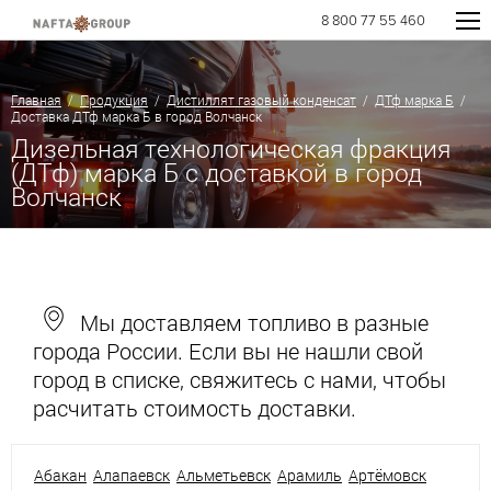
8 800 77 55 460
Главная
/
Продукция
/
Дистиллят газовый конденсат
/
ДТф марка Б
/
Доставка ДТф марка Б в город Волчанск
Дизельная технологическая фракция
(ДТф) марка Б с доставкой в город
Волчанск
Мы доставляем топливо в разные
города России. Если вы не нашли свой
город в списке, свяжитесь с нами, чтобы
расчитать стоимость доставки.
Абакан
Алапаевск
Альметьевск
Арамиль
Артёмовск