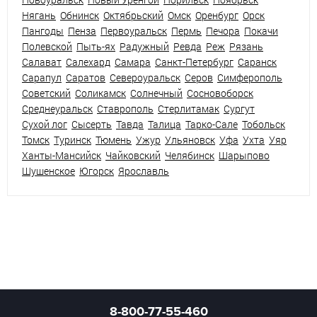
Нягань
Обнинск
Октябрьский
Омск
Оренбург
Орск
Пангоды
Пенза
Первоуральск
Пермь
Печора
Покачи
Полевской
Пыть-ях
Радужный
Ревда
Реж
Рязань
Салават
Салехард
Самара
Санкт-Петербург
Саранск
Сарапул
Саратов
Североуральск
Серов
Симферополь
Советский
Соликамск
Солнечный
Сосновоборск
Среднеуральск
Ставрополь
Стерлитамак
Сургут
Сухой лог
Сысерть
Тавда
Талица
Тарко-Сале
Тобольск
Томск
Туринск
Тюмень
Ужур
Ульяновск
Уфа
Ухта
Уяр
Ханты-Мансийск
Чайковский
Челябинск
Шарыпово
Шушенское
Югорск
Ярославль
8-800-77-55-460