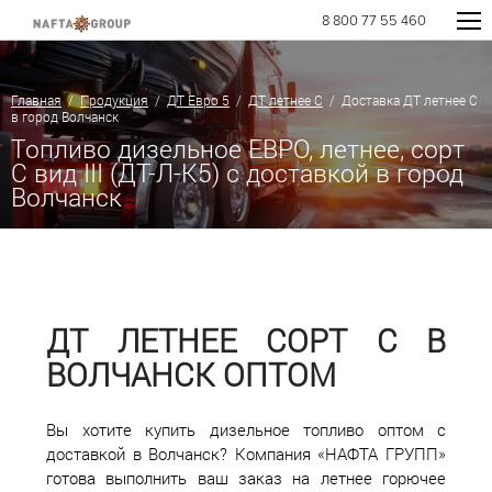
8 800 77 55 460
Главная
/
Продукция
/
ДТ Евро 5
/
ДТ летнее C
/ Доставка ДТ летнее C
в город Волчанск
Топливо дизельное ЕВРО, летнее, сорт
С вид III (ДТ-Л-К5) с доставкой в город
Волчанск
ДТ ЛЕТНЕЕ СОРТ С В
ВОЛЧАНСК ОПТОМ
Вы хотите купить дизельное топливо оптом с
доставкой в Волчанск? Компания «НАФТА ГРУПП»
готова выполнить ваш заказ на летнее горючее