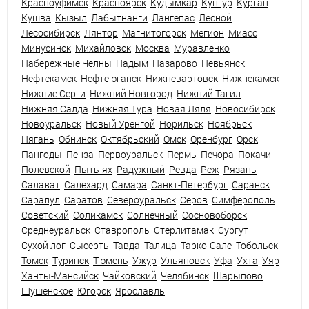
Красноуфимск
Красноярск
Кудымкар
Кунгур
Курган
Кушва
Кызыл
Лабытнанги
Лангепас
Лесной
Лесосибирск
Лянтор
Магнитогорск
Мегион
Миасс
Минусинск
Михайловск
Москва
Муравленко
Набережные Челны
Надым
Назарово
Невьянск
Нефтекамск
Нефтеюганск
Нижневартовск
Нижнекамск
Нижние Серги
Нижний Новгород
Нижний Тагил
Нижняя Салда
Нижняя Тура
Новая Ляля
Новосибирск
Новоуральск
Новый Уренгой
Норильск
Ноябрьск
Нягань
Обнинск
Октябрьский
Омск
Оренбург
Орск
Пангоды
Пенза
Первоуральск
Пермь
Печора
Покачи
Полевской
Пыть-ях
Радужный
Ревда
Реж
Рязань
Салават
Салехард
Самара
Санкт-Петербург
Саранск
Сарапул
Саратов
Североуральск
Серов
Симферополь
Советский
Соликамск
Солнечный
Сосновоборск
Среднеуральск
Ставрополь
Стерлитамак
Сургут
Сухой лог
Сысерть
Тавда
Талица
Тарко-Сале
Тобольск
Томск
Туринск
Тюмень
Ужур
Ульяновск
Уфа
Ухта
Уяр
Ханты-Мансийск
Чайковский
Челябинск
Шарыпово
Шушенское
Югорск
Ярославль