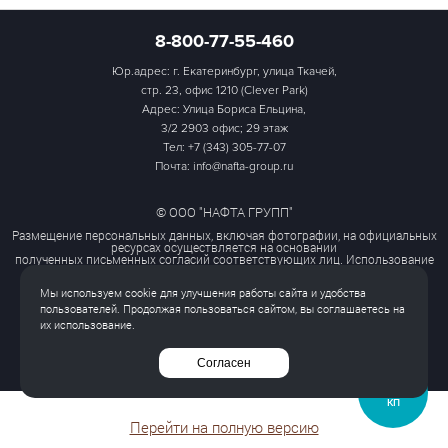
8-800-77-55-460
Юр.адрес: г. Екатеринбург, улица Ткачей,
стр. 23, офис 1210 (Clever Park)
Адрес: Улица Бориса Ельцина,
3/2 2903 офис; 29 этаж
Тел:
+7 (343) 305-77-07
Почта: info@nafta-group.ru
© ООО "НАФТА ГРУПП"
Размещение персональных данных, включая фотографии, на официальных
ресурсах осуществляется на основании
полученных письменных согласий соответствующих лиц. Использование
этих материалов третьими лицами
ограничено и допускается только с разрешения правообладателя.
Мы используем cookie для улучшения работы сайта и удобства
Политика обработки персональных данных
пользователей. Продолжая пользоваться сайтом, вы соглашаетесь на
Согласие на обработку персональных данных
их использование.
Все права защищены
Согласен
ЗАПРОСИТЬ
КП
Перейти на полную версию