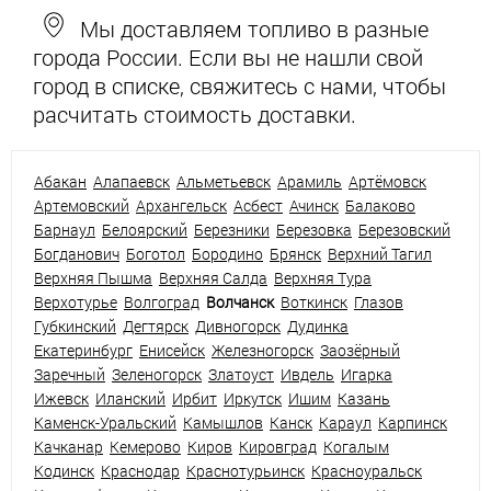
Мы доставляем топливо в разные
города России. Если вы не нашли свой
город в списке, свяжитесь с нами, чтобы
расчитать стоимость доставки.
Абакан
Алапаевск
Альметьевск
Арамиль
Артёмовск
Артемовский
Архангельск
Асбест
Ачинск
Балаково
Барнаул
Белоярский
Березники
Березовка
Березовский
Богданович
Боготол
Бородино
Брянск
Верхний Тагил
Верхняя Пышма
Верхняя Салда
Верхняя Тура
Верхотурье
Волгоград
Волчанск
Воткинск
Глазов
Губкинский
Дегтярск
Дивногорск
Дудинка
Екатеринбург
Енисейск
Железногорск
Заозёрный
Заречный
Зеленогорск
Златоуст
Ивдель
Игарка
Ижевск
Иланский
Ирбит
Иркутск
Ишим
Казань
Каменск-Уральский
Камышлов
Канск
Караул
Карпинск
Качканар
Кемерово
Киров
Кировград
Когалым
Кодинск
Краснодар
Краснотурьинск
Красноуральск