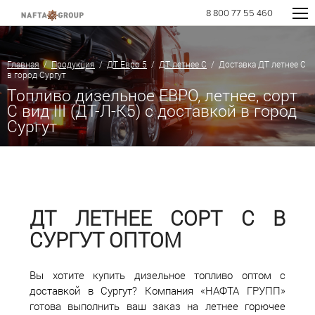
8 800 77 55 460
Главная
/
Продукция
/
ДТ Евро 5
/
ДТ летнее C
/ Доставка ДТ летнее C
в город Сургут
Топливо дизельное ЕВРО, летнее, сорт
С вид III (ДТ-Л-К5) с доставкой в город
Сургут
ДТ ЛЕТНЕЕ СОРТ С В
СУРГУТ ОПТОМ
Вы хотите купить дизельное топливо оптом с
доставкой в Сургут? Компания «НАФТА ГРУПП»
готова выполнить ваш заказ на летнее горючее