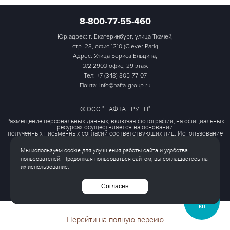
8-800-77-55-460
Юр.адрес: г. Екатеринбург, улица Ткачей,
стр. 23, офис 1210 (Clever Park)
Адрес: Улица Бориса Ельцина,
3/2 2903 офис; 29 этаж
Тел:
+7 (343) 305-77-07
Почта: info@nafta-group.ru
© ООО "НАФТА ГРУПП"
Размещение персональных данных, включая фотографии, на официальных
ресурсах осуществляется на основании
полученных письменных согласий соответствующих лиц. Использование
этих материалов третьими лицами
ограничено и допускается только с разрешения правообладателя.
Мы используем cookie для улучшения работы сайта и удобства
Политика обработки персональных данных
пользователей. Продолжая пользоваться сайтом, вы соглашаетесь на
Согласие на обработку персональных данных
их использование.
Все права защищены
Согласен
ЗАПРОСИТЬ
КП
Перейти на полную версию