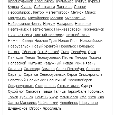
Красноуфимск
Красноярск
Кудымкар
Кунгур
Курган
Кушва
Кызыл
Лабытнанги
Лангепас
Лесной
Лесосибирск
Лянтор
Магнитогорск
Мегион
Миасс
Минусинск
Михайловск
Москва
Муравленко
Набережные Челны
Надым
Назарово
Невьянск
Нефтекамск
Нефтеюганск
Нижневартовск
Нижнекамск
Нижние Серги
Нижний Новгород
Нижний Тагил
Нижняя Салда
Нижняя Тура
Новая Ляля
Новосибирск
Новоуральск
Новый Уренгой
Норильск
Ноябрьск
Нягань
Обнинск
Октябрьский
Омск
Оренбург
Орск
Пангоды
Пенза
Первоуральск
Пермь
Печора
Покачи
Полевской
Пыть-ях
Радужный
Ревда
Реж
Рязань
Салават
Салехард
Самара
Санкт-Петербург
Саранск
Сарапул
Саратов
Североуральск
Серов
Симферополь
Советский
Соликамск
Солнечный
Сосновоборск
Среднеуральск
Ставрополь
Стерлитамак
Сургут
Сухой лог
Сысерть
Тавда
Талица
Тарко-Сале
Тобольск
Томск
Туринск
Тюмень
Ужур
Ульяновск
Уфа
Ухта
Уяр
Ханты-Мансийск
Чайковский
Челябинск
Шарыпово
Шушенское
Югорск
Ярославль