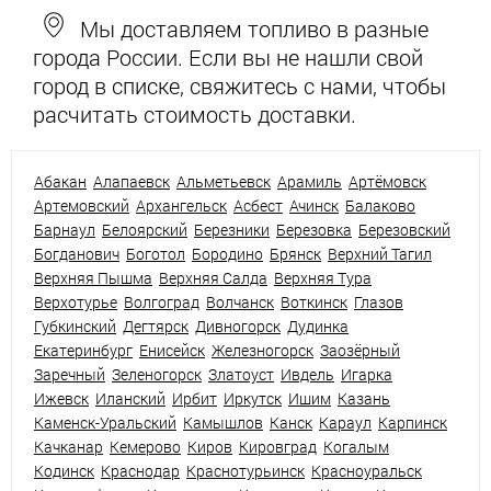
Мы доставляем топливо в разные
города России. Если вы не нашли свой
город в списке, свяжитесь с нами, чтобы
расчитать стоимость доставки.
Абакан
Алапаевск
Альметьевск
Арамиль
Артёмовск
Артемовский
Архангельск
Асбест
Ачинск
Балаково
Барнаул
Белоярский
Березники
Березовка
Березовский
Богданович
Боготол
Бородино
Брянск
Верхний Тагил
Верхняя Пышма
Верхняя Салда
Верхняя Тура
Верхотурье
Волгоград
Волчанск
Воткинск
Глазов
Губкинский
Дегтярск
Дивногорск
Дудинка
Екатеринбург
Енисейск
Железногорск
Заозёрный
Заречный
Зеленогорск
Златоуст
Ивдель
Игарка
Ижевск
Иланский
Ирбит
Иркутск
Ишим
Казань
Каменск-Уральский
Камышлов
Канск
Караул
Карпинск
Качканар
Кемерово
Киров
Кировград
Когалым
Кодинск
Краснодар
Краснотурьинск
Красноуральск