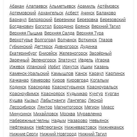
Абакан
Алапаевск
Альметьевск
Арамиль
Артёмовск
Артемовский
Архангельск
Асбест
Ачинск
Балаково
Барнаул
Белоярский
Березники
Березовка
Березовский
Богданович
Боготол
Бородино
Брянск
Верхний Тагил
Верхняя Пышма
Верхняя Салда
Верхняя Тура
Верхотурье
Волгоград
Волчанск
Воткинск
Глазов
Губкинский
Дегтярск
Дивногорск
Дудинка
Екатеринбург
Енисейск
Железногорск
Заозёрный
Заречный
Зеленогорск
Златоуст
Ивдель
Игарка
Ижевск
Иланский
Ирбит
Иркутск
Ишим
Казань
Каменск-Уральский
Камышлов
Канск
Караул
Карпинск
Качканар
Кемерово
Киров
Кировград
Когалым
Кодинск
Краснодар
Краснотурьинск
Красноуральск
Красноуфимск
Красноярск
Кудымкар
Кунгур
Курган
Кушва
Кызыл
Лабытнанги
Лангепас
Лесной
Лесосибирск
Лянтор
Магнитогорск
Мегион
Миасс
Минусинск
Михайловск
Москва
Муравленко
Набережные Челны
Надым
Назарово
Невьянск
Нефтекамск
Нефтеюганск
Нижневартовск
Нижнекамск
Нижние Серги
Нижний Новгород
Нижний Тагил