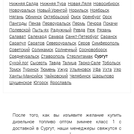
Нижняя Салда
Нижняя Тура
Новая Ляля
Новосибирск
Новоуральск
Новый Уренгой
Норильск
Ноябрьск
Нягань
Обнинск
Октябрьский
Омск
Оренбург
Орск
Пангоды
Пенза
Первоуральск
Пермь
Печора
Покачи
Полевской
Пыть-ях
Радужный
Ревда
Реж
Рязань
Салават
Салехард
Самара
Санкт-Петербург
Саранск
Сарапул
Саратов
Североуральск
Серов
Симферополь
Советский
Соликамск
Солнечный
Сосновоборск
Среднеуральск
Ставрополь
Стерлитамак
Сургут
Сухой лог
Сысерть
Тавда
Талица
Тарко-Сале
Тобольск
Томск
Туринск
Тюмень
Ужур
Ульяновск
Уфа
Ухта
Уяр
Ханты-Мансийск
Чайковский
Челябинск
Шарыпово
Шушенское
Югорск
Ярославль
После того, как вы изъявите желание купить
дизельное топливо оптом зимнее класс 1 с
доставкой в Сургут, наши менеджеры свяжутся с