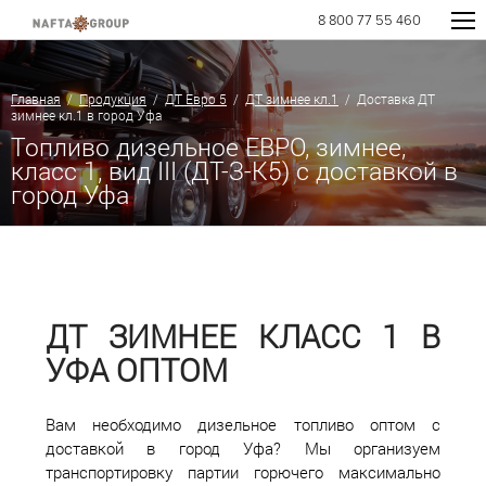
8 800 77 55 460
Главная
/
Продукция
/
ДТ Евро 5
/
ДТ зимнее кл.1
/ Доставка ДТ
зимнее кл.1 в город Уфа
Топливо дизельное ЕВРО, зимнее,
класс 1, вид III (ДТ-З-К5) с доставкой в
город Уфа
ДТ ЗИМНЕЕ КЛАСС 1 В
УФА ОПТОМ
Вам необходимо дизельное топливо оптом с
доставкой в город Уфа? Мы организуем
транспортировку партии горючего максимально