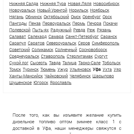
Нижняя Салда
Нижняя Тура
Новая Ляля
Новосибирск
Новоуральск
Новый Уренгой
Норильск
Ноябрьск
Нягань
Обнинск
Октябрьский
Омск
Оренбург
Орск
Пангоды
Пенза
Первоуральск
Пермь
Печора
Покачи
Полевской
Пыть-ях
Радужный
Ревда
Реж
Рязань
Салават
Салехард
Самара
Санкт-Петербург
Саранск
Сарапул
Саратов
Североуральск
Серов
Симферополь
Советский
Соликамск
Солнечный
Сосновоборск
Среднеуральск
Ставрополь
Стерлитамак
Сургут
Сухой лог
Сысерть
Тавда
Талица
Тарко-Сале
Тобольск
Томск
Туринск
Тюмень
Ужур
Ульяновск
Уфа
Ухта
Уяр
Ханты-Мансийск
Чайковский
Челябинск
Шарыпово
Шушенское
Югорск
Ярославль
После того, как вы изъявите желание купить
дизельное топливо оптом зимнее класс 1 с
доставкой в Уфа, наши менеджеры свяжутся с