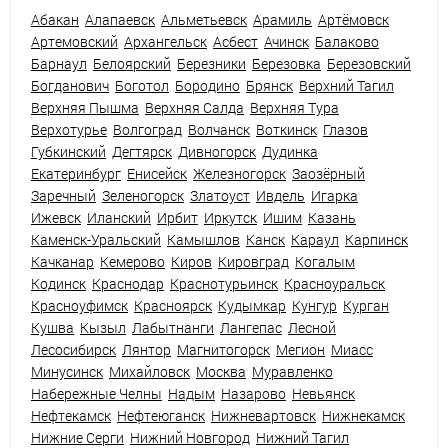
Абакан
Алапаевск
Альметьевск
Арамиль
Артёмовск
Артемовский
Архангельск
Асбест
Ачинск
Балаково
Барнаул
Белоярский
Березники
Березовка
Березовский
Богданович
Боготол
Бородино
Брянск
Верхний Тагил
Верхняя Пышма
Верхняя Салда
Верхняя Тура
Верхотурье
Волгоград
Волчанск
Воткинск
Глазов
Губкинский
Дегтярск
Дивногорск
Дудинка
Екатеринбург
Енисейск
Железногорск
Заозёрный
Заречный
Зеленогорск
Златоуст
Ивдель
Игарка
Ижевск
Иланский
Ирбит
Иркутск
Ишим
Казань
Каменск-Уральский
Камышлов
Канск
Караул
Карпинск
Качканар
Кемерово
Киров
Кировград
Когалым
Кодинск
Краснодар
Краснотурьинск
Красноуральск
Красноуфимск
Красноярск
Кудымкар
Кунгур
Курган
Кушва
Кызыл
Лабытнанги
Лангепас
Лесной
Лесосибирск
Лянтор
Магнитогорск
Мегион
Миасс
Минусинск
Михайловск
Москва
Муравленко
Набережные Челны
Надым
Назарово
Невьянск
Нефтекамск
Нефтеюганск
Нижневартовск
Нижнекамск
Нижние Серги
Нижний Новгород
Нижний Тагил