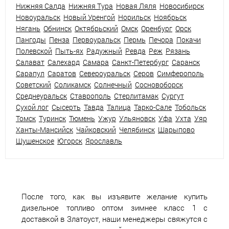
Нижняя Салда
Нижняя Тура
Новая Ляля
Новосибирск
Новоуральск
Новый Уренгой
Норильск
Ноябрьск
Нягань
Обнинск
Октябрьский
Омск
Оренбург
Орск
Пангоды
Пенза
Первоуральск
Пермь
Печора
Покачи
Полевской
Пыть-ях
Радужный
Ревда
Реж
Рязань
Салават
Салехард
Самара
Санкт-Петербург
Саранск
Сарапул
Саратов
Североуральск
Серов
Симферополь
Советский
Соликамск
Солнечный
Сосновоборск
Среднеуральск
Ставрополь
Стерлитамак
Сургут
Сухой лог
Сысерть
Тавда
Талица
Тарко-Сале
Тобольск
Томск
Туринск
Тюмень
Ужур
Ульяновск
Уфа
Ухта
Уяр
Ханты-Мансийск
Чайковский
Челябинск
Шарыпово
Шушенское
Югорск
Ярославль
После того, как вы изъявите желание купить
дизельное топливо оптом зимнее класс 1 с
доставкой в Златоуст, наши менеджеры свяжутся с