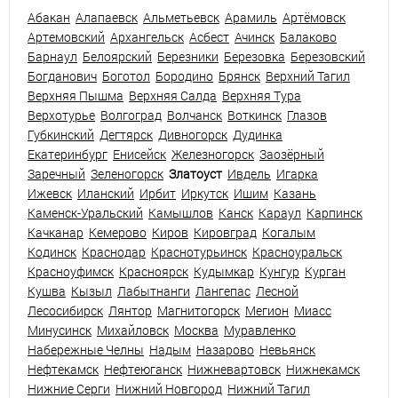
Абакан
Алапаевск
Альметьевск
Арамиль
Артёмовск
Артемовский
Архангельск
Асбест
Ачинск
Балаково
Барнаул
Белоярский
Березники
Березовка
Березовский
Богданович
Боготол
Бородино
Брянск
Верхний Тагил
Верхняя Пышма
Верхняя Салда
Верхняя Тура
Верхотурье
Волгоград
Волчанск
Воткинск
Глазов
Губкинский
Дегтярск
Дивногорск
Дудинка
Екатеринбург
Енисейск
Железногорск
Заозёрный
Заречный
Зеленогорск
Златоуст
Ивдель
Игарка
Ижевск
Иланский
Ирбит
Иркутск
Ишим
Казань
Каменск-Уральский
Камышлов
Канск
Караул
Карпинск
Качканар
Кемерово
Киров
Кировград
Когалым
Кодинск
Краснодар
Краснотурьинск
Красноуральск
Красноуфимск
Красноярск
Кудымкар
Кунгур
Курган
Кушва
Кызыл
Лабытнанги
Лангепас
Лесной
Лесосибирск
Лянтор
Магнитогорск
Мегион
Миасс
Минусинск
Михайловск
Москва
Муравленко
Набережные Челны
Надым
Назарово
Невьянск
Нефтекамск
Нефтеюганск
Нижневартовск
Нижнекамск
Нижние Серги
Нижний Новгород
Нижний Тагил