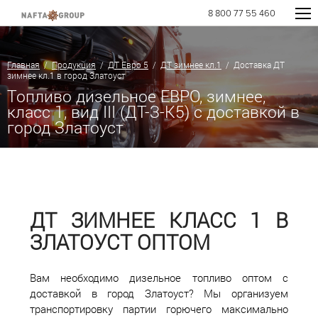
8 800 77 55 460
Главная
/
Продукция
/
ДТ Евро 5
/
ДТ зимнее кл.1
/ Доставка ДТ
зимнее кл.1 в город Златоуст
Топливо дизельное ЕВРО, зимнее,
класс 1, вид III (ДТ-З-К5) с доставкой в
город Златоуст
ДТ ЗИМНЕЕ КЛАСС 1 В
ЗЛАТОУСТ ОПТОМ
Вам необходимо дизельное топливо оптом с
доставкой в город Златоуст? Мы организуем
транспортировку партии горючего максимально