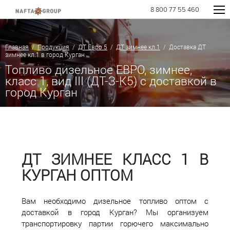
8 800 77 55 460
Главная
/
Продукция
/
ДТ Евро 5
/
ДТ зимнее кл.1
/ Доставка ДТ
зимнее кл.1 в город Курган
Топливо дизельное ЕВРО, зимнее,
класс 1, вид III (ДТ-З-К5) с доставкой в
город Курган
ДТ ЗИМНЕЕ КЛАСС 1 В
КУРГАН ОПТОМ
Вам необходимо дизельное топливо оптом с
доставкой в город Курган? Мы организуем
транспортировку партии горючего максимально