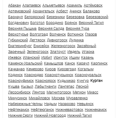
Абакан
Алапаевск
Альметьевск
Арамиль
Артёмовск
Артемовский
Архангельск
Асбест
Ачинск
Балаково
Барнаул
Белоярский
Березники
Березовка
Березовский
Богданович
Боготол
Бородино
Брянск
Верхний Тагил
Верхняя Пышма
Верхняя Салда
Верхняя Тура
Верхотурье
Волгоград
Волчанск
Воткинск
Глазов
Губкинский
Дегтярск
Дивногорск
Дудинка
Екатеринбург
Енисейск
Железногорск
Заозёрный
Заречный
Зеленогорск
Златоуст
Ивдель
Игарка
Ижевск
Иланский
Ирбит
Иркутск
Ишим
Казань
Каменск-Уральский
Камышлов
Канск
Караул
Карпинск
Качканар
Кемерово
Киров
Кировград
Когалым
Кодинск
Краснодар
Краснотурьинск
Красноуральск
Красноуфимск
Красноярск
Кудымкар
Кунгур
Курган
Кушва
Кызыл
Лабытнанги
Лангепас
Лесной
Лесосибирск
Лянтор
Магнитогорск
Мегион
Миасс
Минусинск
Михайловск
Москва
Муравленко
Набережные Челны
Надым
Назарово
Невьянск
Нефтекамск
Нефтеюганск
Нижневартовск
Нижнекамск
Нижние Серги
Нижний Новгород
Нижний Тагил