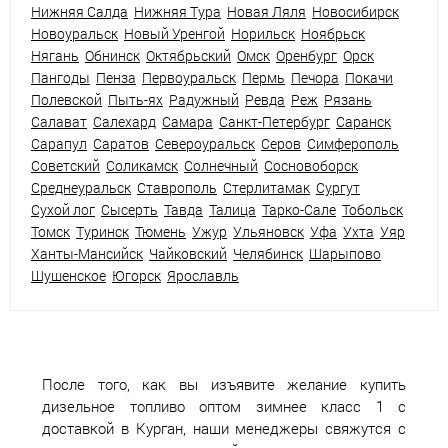
Нижняя Салда
Нижняя Тура
Новая Ляля
Новосибирск
Новоуральск
Новый Уренгой
Норильск
Ноябрьск
Нягань
Обнинск
Октябрьский
Омск
Оренбург
Орск
Пангоды
Пенза
Первоуральск
Пермь
Печора
Покачи
Полевской
Пыть-ях
Радужный
Ревда
Реж
Рязань
Салават
Салехард
Самара
Санкт-Петербург
Саранск
Сарапул
Саратов
Североуральск
Серов
Симферополь
Советский
Соликамск
Солнечный
Сосновоборск
Среднеуральск
Ставрополь
Стерлитамак
Сургут
Сухой лог
Сысерть
Тавда
Талица
Тарко-Сале
Тобольск
Томск
Туринск
Тюмень
Ужур
Ульяновск
Уфа
Ухта
Уяр
Ханты-Мансийск
Чайковский
Челябинск
Шарыпово
Шушенское
Югорск
Ярославль
После того, как вы изъявите желание купить
дизельное топливо оптом зимнее класс 1 с
доставкой в Курган, наши менеджеры свяжутся с