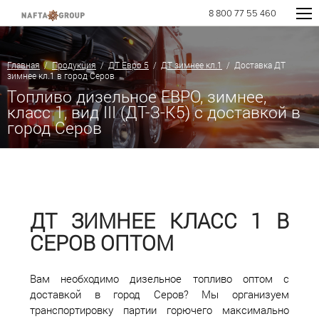
8 800 77 55 460
Главная
/
Продукция
/
ДТ Евро 5
/
ДТ зимнее кл.1
/ Доставка ДТ
зимнее кл.1 в город Серов
Топливо дизельное ЕВРО, зимнее,
класс 1, вид III (ДТ-З-К5) с доставкой в
город Серов
ДТ ЗИМНЕЕ КЛАСС 1 В
СЕРОВ ОПТОМ
Вам необходимо дизельное топливо оптом с
доставкой в город Серов? Мы организуем
транспортировку партии горючего максимально