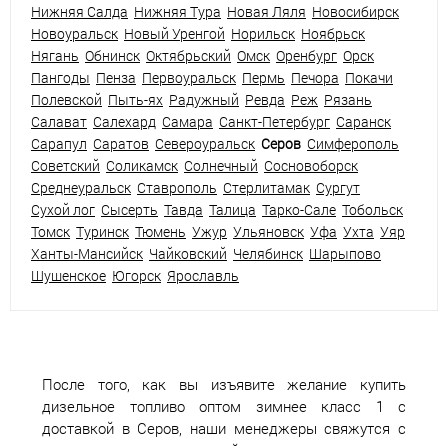
Нижняя Салда
Нижняя Тура
Новая Ляля
Новосибирск
Новоуральск
Новый Уренгой
Норильск
Ноябрьск
Нягань
Обнинск
Октябрьский
Омск
Оренбург
Орск
Пангоды
Пенза
Первоуральск
Пермь
Печора
Покачи
Полевской
Пыть-ях
Радужный
Ревда
Реж
Рязань
Салават
Салехард
Самара
Санкт-Петербург
Саранск
Сарапул
Саратов
Североуральск
Серов
Симферополь
Советский
Соликамск
Солнечный
Сосновоборск
Среднеуральск
Ставрополь
Стерлитамак
Сургут
Сухой лог
Сысерть
Тавда
Талица
Тарко-Сале
Тобольск
Томск
Туринск
Тюмень
Ужур
Ульяновск
Уфа
Ухта
Уяр
Ханты-Мансийск
Чайковский
Челябинск
Шарыпово
Шушенское
Югорск
Ярославль
После того, как вы изъявите желание купить
дизельное топливо оптом зимнее класс 1 с
доставкой в Серов, наши менеджеры свяжутся с