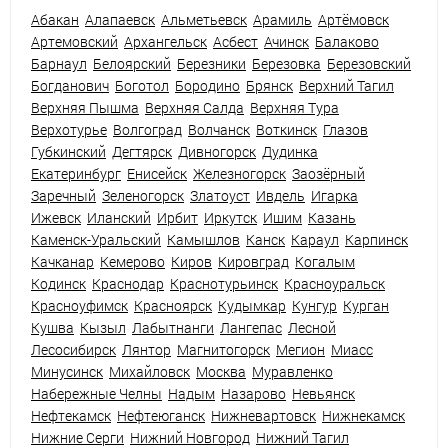
Абакан
Алапаевск
Альметьевск
Арамиль
Артёмовск
Артемовский
Архангельск
Асбест
Ачинск
Балаково
Барнаул
Белоярский
Березники
Березовка
Березовский
Богданович
Боготол
Бородино
Брянск
Верхний Тагил
Верхняя Пышма
Верхняя Салда
Верхняя Тура
Верхотурье
Волгоград
Волчанск
Воткинск
Глазов
Губкинский
Дегтярск
Дивногорск
Дудинка
Екатеринбург
Енисейск
Железногорск
Заозёрный
Заречный
Зеленогорск
Златоуст
Ивдель
Игарка
Ижевск
Иланский
Ирбит
Иркутск
Ишим
Казань
Каменск-Уральский
Камышлов
Канск
Караул
Карпинск
Качканар
Кемерово
Киров
Кировград
Когалым
Кодинск
Краснодар
Краснотурьинск
Красноуральск
Красноуфимск
Красноярск
Кудымкар
Кунгур
Курган
Кушва
Кызыл
Лабытнанги
Лангепас
Лесной
Лесосибирск
Лянтор
Магнитогорск
Мегион
Миасс
Минусинск
Михайловск
Москва
Муравленко
Набережные Челны
Надым
Назарово
Невьянск
Нефтекамск
Нефтеюганск
Нижневартовск
Нижнекамск
Нижние Серги
Нижний Новгород
Нижний Тагил