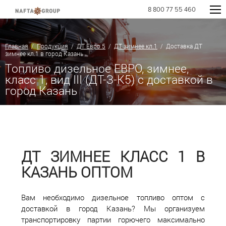
8 800 77 55 460
Главная
/
Продукция
/
ДТ Евро 5
/
ДТ зимнее кл.1
/ Доставка ДТ
зимнее кл.1 в город Казань
Топливо дизельное ЕВРО, зимнее,
класс 1, вид III (ДТ-З-К5) с доставкой в
город Казань
ДТ ЗИМНЕЕ КЛАСС 1 В
КАЗАНЬ ОПТОМ
Вам необходимо дизельное топливо оптом с
доставкой в город Казань? Мы организуем
транспортировку партии горючего максимально