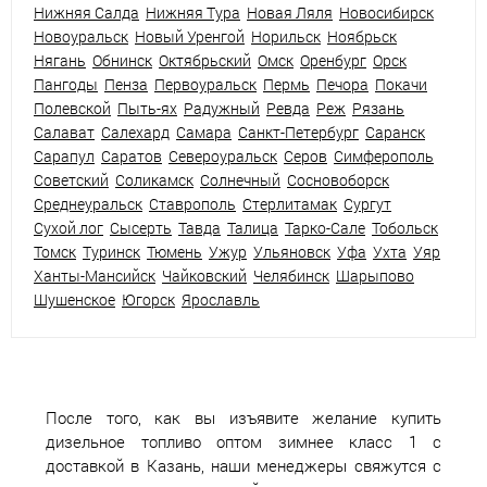
Нижняя Салда
Нижняя Тура
Новая Ляля
Новосибирск
Новоуральск
Новый Уренгой
Норильск
Ноябрьск
Нягань
Обнинск
Октябрьский
Омск
Оренбург
Орск
Пангоды
Пенза
Первоуральск
Пермь
Печора
Покачи
Полевской
Пыть-ях
Радужный
Ревда
Реж
Рязань
Салават
Салехард
Самара
Санкт-Петербург
Саранск
Сарапул
Саратов
Североуральск
Серов
Симферополь
Советский
Соликамск
Солнечный
Сосновоборск
Среднеуральск
Ставрополь
Стерлитамак
Сургут
Сухой лог
Сысерть
Тавда
Талица
Тарко-Сале
Тобольск
Томск
Туринск
Тюмень
Ужур
Ульяновск
Уфа
Ухта
Уяр
Ханты-Мансийск
Чайковский
Челябинск
Шарыпово
Шушенское
Югорск
Ярославль
После того, как вы изъявите желание купить
дизельное топливо оптом зимнее класс 1 с
доставкой в Казань, наши менеджеры свяжутся с