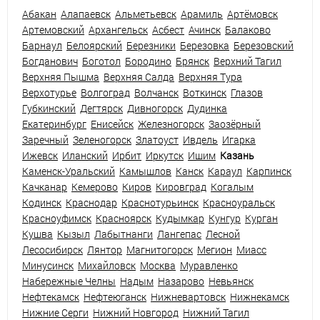
Абакан
Алапаевск
Альметьевск
Арамиль
Артёмовск
Артемовский
Архангельск
Асбест
Ачинск
Балаково
Барнаул
Белоярский
Березники
Березовка
Березовский
Богданович
Боготол
Бородино
Брянск
Верхний Тагил
Верхняя Пышма
Верхняя Салда
Верхняя Тура
Верхотурье
Волгоград
Волчанск
Воткинск
Глазов
Губкинский
Дегтярск
Дивногорск
Дудинка
Екатеринбург
Енисейск
Железногорск
Заозёрный
Заречный
Зеленогорск
Златоуст
Ивдель
Игарка
Ижевск
Иланский
Ирбит
Иркутск
Ишим
Казань
Каменск-Уральский
Камышлов
Канск
Караул
Карпинск
Качканар
Кемерово
Киров
Кировград
Когалым
Кодинск
Краснодар
Краснотурьинск
Красноуральск
Красноуфимск
Красноярск
Кудымкар
Кунгур
Курган
Кушва
Кызыл
Лабытнанги
Лангепас
Лесной
Лесосибирск
Лянтор
Магнитогорск
Мегион
Миасс
Минусинск
Михайловск
Москва
Муравленко
Набережные Челны
Надым
Назарово
Невьянск
Нефтекамск
Нефтеюганск
Нижневартовск
Нижнекамск
Нижние Серги
Нижний Новгород
Нижний Тагил