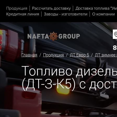
Продукция
Рассчитать доставку
Доставка топлива "Ум
Кредитная линия
Заводы - изготовители
О компании
8
Главная
/
Продукция
/
ДТ Евро 5
/
ДТ зимнее 
Топливо дизельн
(ДТ-З-К5) с дос