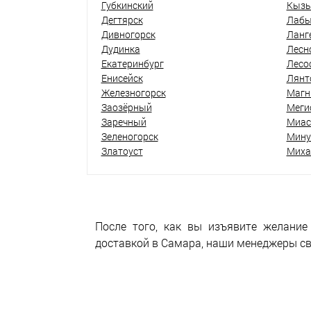
Губкинский
Кыз
Дегтярск
Лабы
Дивногорск
Ланг
Дудинка
Лесн
Екатеринбург
Лесо
Енисейск
Лянт
Железногорск
Магн
Заозёрный
Меги
Заречный
Миас
Зеленогорск
Мину
Златоуст
Миха
После того, как вы изъявите желание
доставкой в Самара, наши менеджеры св