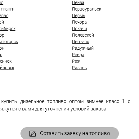
ыл
Пенза
тнанги
Первоуральск
епас
Пермь
ой
Печора
сибирск
Покачи
ор
Полевской
итогорск
Пыть-ях
он
Радужный
с
Ревда
синск
Реж
йловск
Рязань
 купить дизельное топливо оптом зимнее класс 1 с
яжутся с вами для уточнения условий заказа.
Оставить заявку на топливо