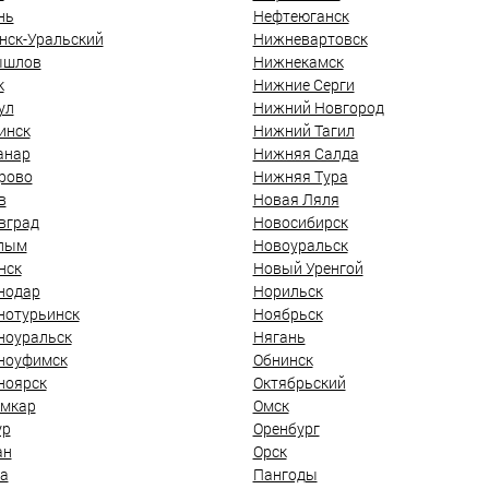
нь
Нефтеюганск
нск-Уральский
Нижневартовск
ышлов
Нижнекамск
к
Нижние Серги
ул
Нижний Новгород
инск
Нижний Тагил
анар
Нижняя Салда
рово
Нижняя Тура
в
Новая Ляля
вград
Новосибирск
лым
Новоуральск
нск
Новый Уренгой
нодар
Норильск
нотурьинск
Ноябрьск
ноуральск
Нягань
ноуфимск
Обнинск
ноярск
Октябрьский
мкар
Омск
ур
Оренбург
ан
Орск
а
Пангоды