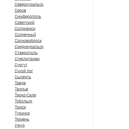
Североуральск
Серов
Симферополь
Советский
Соликамск
Солнечный
Сосновоборск
Среднеуральск
Ставрополь
Стерлитамак
Сургут
Сухой лог
Сысерть
Тавда
Талица
Тарко-Сале
Тобольск
Томск
Туринск
Тюмень
Ужур