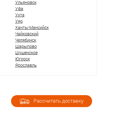
Ульяновск
Уфа
Ухта
Уяр
Ханты-Мансийск
Чайковский
Челябинск
Шарыпово
Шушенское
Югорск
Ярославль
Рассчитать доставку