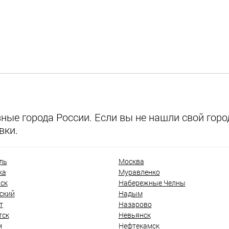
ые города России. Если вы не нашли свой город
вки.
ль
Москва
ка
Муравленко
ск
Набережные Челны
ский
Надым
т
Назарово
тск
Невьянск
м
Нефтекамск