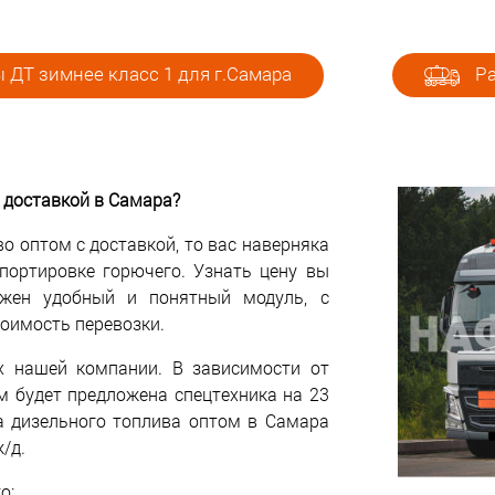
 ДТ зимнее класс 1 для г.Самара
Ра
 доставкой в Самара?
о оптом с доставкой, то вас наверняка
спортировке горючего. Узнать цену вы
жен удобный и понятный модуль, с
оимость перевозки.
х нашей компании. В зависимости от
м будет предложена спецтехника на 23
а дизельного топлива оптом в Самара
/д.
о: