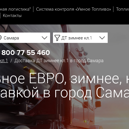
ная логистика"
Система контроля «Умное Топливо»
Топли
Контакты
Самара
ДТ зимнее кл.1
 800 77 55 460
кл.1
/ Доставка ДТ зимнее кл.1 в город Самара
ое ЕВРО, зимнее, кл
тавкой в город Сам