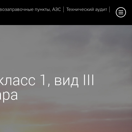
возаправочные пункты, АЗС
Технический аудит
асс 1, вид III
ара