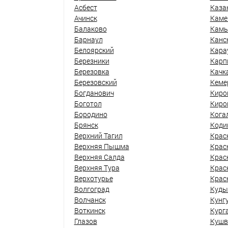
Асбест
Каза
Ачинск
Каме
Балаково
Кам
Барнаул
Канс
Белоярский
Кара
Березники
Карп
Березовка
Качк
Березовский
Кеме
Богданович
Киро
Боготол
Киро
Бородино
Кога
Брянск
Коди
Верхний Тагил
Крас
Верхняя Пышма
Крас
Верхняя Салда
Крас
Верхняя Тура
Крас
Верхотурье
Крас
Волгоград
Куды
Волчанск
Кунг
Воткинск
Кург
Глазов
Кушв