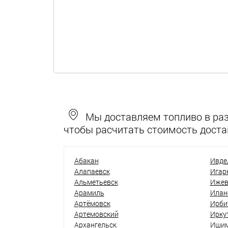
Мы доставляем топливо в разн
чтобы расчитать стоимость доста
Абакан
Ивде
Алапаевск
Игар
Альметьевск
Ижев
Арамиль
Илан
Артёмовск
Ирби
Артемовский
Ирку
Архангельск
Иши