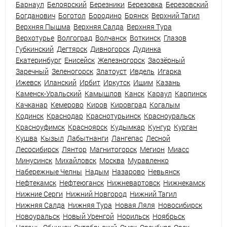
Барнаул
Белоярский
Березники
Березовка
Березовский
Богданович
Боготол
Бородино
Брянск
Верхний Тагил
Верхняя Пышма
Верхняя Салда
Верхняя Тура
Верхотурье
Волгоград
Волчанск
Воткинск
Глазов
Губкинский
Дегтярск
Дивногорск
Дудинка
Екатеринбург
Енисейск
Железногорск
Заозёрный
Заречный
Зеленогорск
Златоуст
Ивдель
Игарка
Ижевск
Иланский
Ирбит
Иркутск
Ишим
Казань
Каменск-Уральский
Камышлов
Канск
Караул
Карпинск
Качканар
Кемерово
Киров
Кировград
Когалым
Кодинск
Краснодар
Краснотурьинск
Красноуральск
Красноуфимск
Красноярск
Кудымкар
Кунгур
Курган
Кушва
Кызыл
Лабытнанги
Лангепас
Лесной
Лесосибирск
Лянтор
Магнитогорск
Мегион
Миасс
Минусинск
Михайловск
Москва
Муравленко
Набережные Челны
Надым
Назарово
Невьянск
Нефтекамск
Нефтеюганск
Нижневартовск
Нижнекамск
Нижние Серги
Нижний Новгород
Нижний Тагил
Нижняя Салда
Нижняя Тура
Новая Ляля
Новосибирск
Новоуральск
Новый Уренгой
Норильск
Ноябрьск