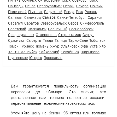
Нягань
Обнинск
Октябрьский
Омск
Оренбург
Орск
Пангоды
Пенза
Первоуральск
Пермь
Печора
Покачи
Полевской
Пыть-ях
Радужный
Ревда
Реж
Рязань
Салават
Салехард
Самара
Санкт-Петербург
Саранск
Сарапул
Саратов
Североуральск
Серов
Симферополь
Советский
Соликамск
Солнечный
Сосновоборск
Среднеуральск
Ставрополь
Стерлитамак
Сургут
Сухой лог
Сысерть
Тавда
Талица
Тарко-Сале
Тобольск
Томск
Туринск
Тюмень
Ужур
Ульяновск
Уфа
Ухта
Уяр
Ханты-Мансийск
Чайковский
Челябинск
Шарыпово
Шушенское
Югорск
Ярославль
Вам гарантируется правильность организации
перевозки до г.Самара. Это значит, что
доставленное вам топливо полностью сохранит
первоначальные технические характеристики.
Уточняйте цену на бензин 95 оптом или топливо