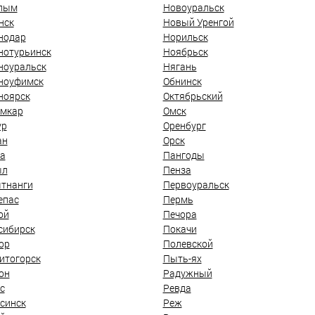
лым
Новоуральск
нск
Новый Уренгой
нодар
Норильск
нотурьинск
Ноябрьск
ноуральск
Нягань
ноуфимск
Обнинск
ноярск
Октябрьский
мкар
Омск
ур
Оренбург
ан
Орск
а
Пангоды
ыл
Пенза
тнанги
Первоуральск
епас
Пермь
ой
Печора
сибирск
Покачи
ор
Полевской
итогорск
Пыть-ях
он
Радужный
с
Ревда
синск
Реж