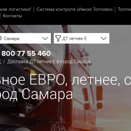
ная логистика"
Система контроля «Умное Топливо»
Топли
Контакты
Самара
ДТ летнее Е
 800 77 55 460
Е
/ Доставка ДТ летнее Е в город Самара
ое ЕВРО, летнее, с
род Самара