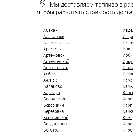
Мы доставляем топливо в разн
чтобы расчитать стоимость доста
Абакан
Ивде
Алапаевск
Игар
Альметьевск
Ижев
Арамиль
Илан
Артёмовск
Ирби
Артемовский
Ирку
Архангельск
Иши
Асбест
Каза
Ачинск
Каме
Балаково
Кам
Барнаул
Канс
Белоярский
Кара
Березники
Карп
Березовка
Качк
Березовский
Кеме
Богданович
Киро
Боготол
Киро