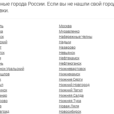
ые города России. Если вы не нашли свой город
вки.
ль
Москва
ка
Муравленко
ск
Набережные Челны
ский
Надым
т
Назарово
тск
Невьянск
м
Нефтекамск
нь
Нефтеюганск
нск-Уральский
Нижневартовск
ышлов
Нижнекамск
к
Нижние Серги
ул
Нижний Новгород
инск
Нижний Тагил
анар
Нижняя Салда
рово
Нижняя Тура
в
Новая Ляля
вград
Новосибирск