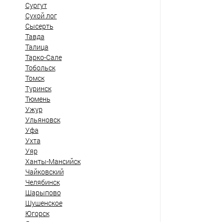
Сургут
Сухой лог
Сысерть
Тавда
Талица
Тарко-Сале
Тобольск
Томск
Туринск
Тюмень
Ужур
Ульяновск
Уфа
Ухта
Уяр
Ханты-Мансийск
Чайковский
Челябинск
Шарыпово
Шушенское
Югорск