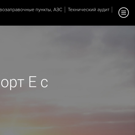
возаправочные пункты, АЗС
Технический аудит
орт E с