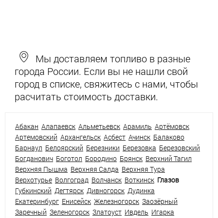
Мы доставляем топливо в разные
города России. Если вы не нашли свой
город в списке, свяжитесь с нами, чтобы
расчитать стоимость доставки.
Абакан
Алапаевск
Альметьевск
Арамиль
Артёмовск
Артемовский
Архангельск
Асбест
Ачинск
Балаково
Барнаул
Белоярский
Березники
Березовка
Березовский
Богданович
Боготол
Бородино
Брянск
Верхний Тагил
Верхняя Пышма
Верхняя Салда
Верхняя Тура
Верхотурье
Волгоград
Волчанск
Воткинск
Глазов
Губкинский
Дегтярск
Дивногорск
Дудинка
Екатеринбург
Енисейск
Железногорск
Заозёрный
Заречный
Зеленогорск
Златоуст
Ивдель
Игарка