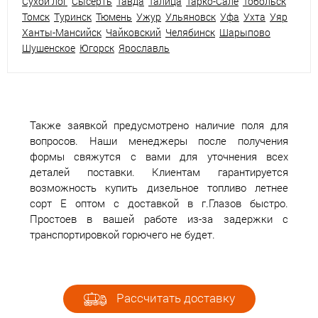
Сухой лог
Сысерть
Тавда
Талица
Тарко-Сале
Тобольск
Томск
Туринск
Тюмень
Ужур
Ульяновск
Уфа
Ухта
Уяр
Ханты-Мансийск
Чайковский
Челябинск
Шарыпово
Шушенское
Югорск
Ярославль
Также заявкой предусмотрено наличие поля для
вопросов. Наши менеджеры после получения
формы свяжутся с вами для уточнения всех
деталей поставки. Клиентам гарантируется
возможность купить дизельное топливо летнее
сорт Е оптом с доставкой в г.Глазов быстро.
Простоев в вашей работе из-за задержки с
транспортировкой горючего не будет.
Рассчитать доставку