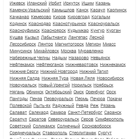
Ижевск
Иланский
Ирбит
Иркутск
Ишим
Казань
Каменск-Уральский
Камышлов
Канск
Караул
Карпинск
Качканар
Кемерово
Киров
Кировград
Когалым
Кодинск
Краснодар
Краснотурьинск
Красноуральск
Красноуфимск
Красноярск
Кудымкар
Кунгур
Курган
Кушва
Кызыл
Лабытнанги
Лангепас
Лесной
Лесосибирск
Лянтор
Магнитогорск
Мегион
Миасс
Минусинск
Михайловск
Москва
Муравленко
Набережные Челны
Надым
Назарово
Невьянск
Нефтекамск
Нефтеюганск
Нижневартовск
Нижнекамск
Нижние Серги
Нижний Новгород
Нижний Тагил
Нижняя Салда
Нижняя Тура
Новая Ляля
Новосибирск
Новоуральск
Новый Уренгой
Норильск
Ноябрьск
Нягань
Обнинск
Октябрьский
Омск
Оренбург
Орск
Пангоды
Пенза
Первоуральск
Пермь
Печора
Покачи
Полевской
Пыть-ях
Радужный
Ревда
Реж
Рязань
Салават
Салехард
Самара
Санкт-Петербург
Саранск
Сарапул
Саратов
Североуральск
Серов
Симферополь
Советский
Соликамск
Солнечный
Сосновоборск
Среднеуральск
Ставрополь
Стерлитамак
Сургут