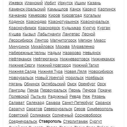
Ижевск
Иланский
Ирбит
Иркутск
Ишим
Казань
Каменск-Уральский
Камышлов
Канск
Караул
Карпинск
Качканар
Кемерово
Киров
Кировград
Когалым
Кодинск
Краснодар
Краснотурьинск
Красноуральск
Красноуфимск
Красноярск
Кудымкар
Кунгур
Курган
Кушва
Кызыл
Лабытнанги
Лангепас
Лесной
Лесосибирск
Лянтор
Магнитогорск
Мегион
Миасс
Минусинск
Михайловск
Москва
Муравленко
Набережные Челны
Надым
Назарово
Невьянск
Нефтекамск
Нефтеюганск
Нижневартовск
Нижнекамск
Нижние Серги
Нижний Новгород
Нижний Тагил
Нижняя Салда
Нижняя Тура
Новая Ляля
Новосибирск
Новоуральск
Новый Уренгой
Норильск
Ноябрьск
Нягань
Обнинск
Октябрьский
Омск
Оренбург
Орск
Пангоды
Пенза
Первоуральск
Пермь
Печора
Покачи
Полевской
Пыть-ях
Радужный
Ревда
Реж
Рязань
Салават
Салехард
Самара
Санкт-Петербург
Саранск
Сарапул
Саратов
Североуральск
Серов
Симферополь
Советский
Соликамск
Солнечный
Сосновоборск
Среднеуральск
Ставрополь
Стерлитамак
Сургут