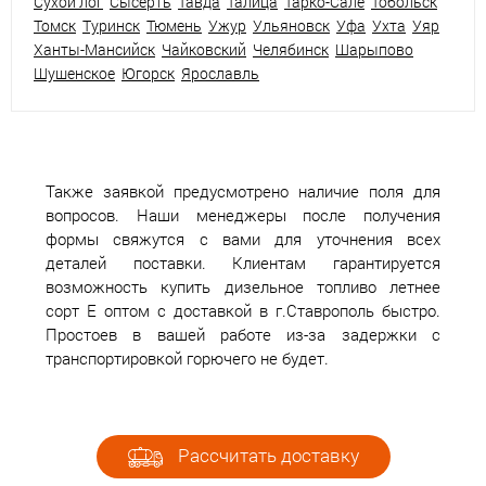
Сухой лог
Сысерть
Тавда
Талица
Тарко-Сале
Тобольск
Томск
Туринск
Тюмень
Ужур
Ульяновск
Уфа
Ухта
Уяр
Ханты-Мансийск
Чайковский
Челябинск
Шарыпово
Шушенское
Югорск
Ярославль
Также заявкой предусмотрено наличие поля для
вопросов. Наши менеджеры после получения
формы свяжутся с вами для уточнения всех
деталей поставки. Клиентам гарантируется
возможность купить дизельное топливо летнее
сорт Е оптом с доставкой в г.Ставрополь быстро.
Простоев в вашей работе из-за задержки с
транспортировкой горючего не будет.
Рассчитать доставку