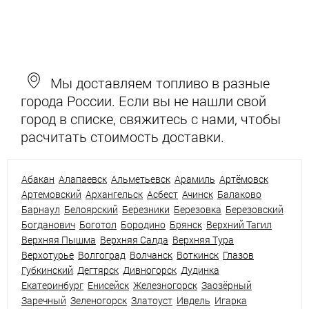
Мы доставляем топливо в разные
города России. Если вы не нашли свой
город в списке, свяжитесь с нами, чтобы
расчитать стоимость доставки.
Абакан
Алапаевск
Альметьевск
Арамиль
Артёмовск
Артемовский
Архангельск
Асбест
Ачинск
Балаково
Барнаул
Белоярский
Березники
Березовка
Березовский
Богданович
Боготол
Бородино
Брянск
Верхний Тагил
Верхняя Пышма
Верхняя Салда
Верхняя Тура
Верхотурье
Волгоград
Волчанск
Воткинск
Глазов
Губкинский
Дегтярск
Дивногорск
Дудинка
Екатеринбург
Енисейск
Железногорск
Заозёрный
Заречный
Зеленогорск
Златоуст
Ивдель
Игарка