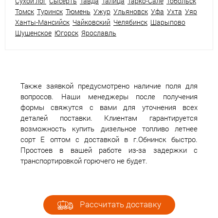
Сухой лог
Сысерть
Тавда
Талица
Тарко-Сале
Тобольск
Томск
Туринск
Тюмень
Ужур
Ульяновск
Уфа
Ухта
Уяр
Ханты-Мансийск
Чайковский
Челябинск
Шарыпово
Шушенское
Югорск
Ярославль
Также заявкой предусмотрено наличие поля для
вопросов. Наши менеджеры после получения
формы свяжутся с вами для уточнения всех
деталей поставки. Клиентам гарантируется
возможность купить дизельное топливо летнее
сорт Е оптом с доставкой в г.Обнинск быстро.
Простоев в вашей работе из-за задержки с
транспортировкой горючего не будет.
Рассчитать доставку