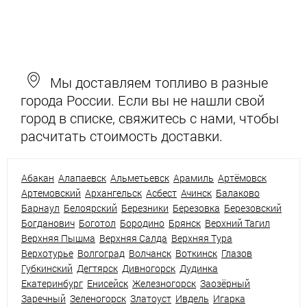
Мы доставляем топливо в разные
города России. Если вы не нашли свой
город в списке, свяжитесь с нами, чтобы
расчитать стоимость доставки.
Абакан
Алапаевск
Альметьевск
Арамиль
Артёмовск
Артемовский
Архангельск
Асбест
Ачинск
Балаково
Барнаул
Белоярский
Березники
Березовка
Березовский
Богданович
Боготол
Бородино
Брянск
Верхний Тагил
Верхняя Пышма
Верхняя Салда
Верхняя Тура
Верхотурье
Волгоград
Волчанск
Воткинск
Глазов
Губкинский
Дегтярск
Дивногорск
Дудинка
Екатеринбург
Енисейск
Железногорск
Заозёрный
Заречный
Зеленогорск
Златоуст
Ивдель
Игарка