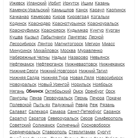
Ижевск
Иланский
Ирбит
Иркутск
Ишим
Казань
Каменск-Уральский
Камышлов
Канск
Караул
Карпинск
Качканар
Кемерово
Киров
Кировград
Когалым
Кодинск
Краснодар
Краснотурьинск
Красноуральск
Красноуфимск
Красноярск
Кудымкар
Кунгур
Курган
Кушва
Кызыл
Лабытнанги
Лангепас
Лесной
Лесосибирск
Лянтор
Магнитогорск
Мегион
Миасс
Минусинск
Михайловск
Москва
Муравленко
Набережные Челны
Надым
Назарово
Невьянск
Нефтекамск
Нефтеюганск
Нижневартовск
Нижнекамск
Нижние Серги
Нижний Новгород
Нижний Тагил
Нижняя Салда
Нижняя Тура
Новая Ляля
Новосибирск
Новоуральск
Новый Уренгой
Норильск
Ноябрьск
Нягань
Обнинск
Октябрьский
Омск
Оренбург
Орск
Пангоды
Пенза
Первоуральск
Пермь
Печора
Покачи
Полевской
Пыть-ях
Радужный
Ревда
Реж
Рязань
Салават
Салехард
Самара
Санкт-Петербург
Саранск
Сарапул
Саратов
Североуральск
Серов
Симферополь
Советский
Соликамск
Солнечный
Сосновоборск
Среднеуральск
Ставрополь
Стерлитамак
Сургут