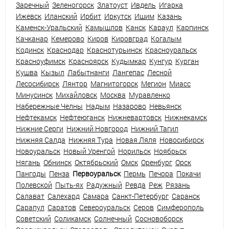
Заречный
Зеленогорск
Златоуст
Ивдель
Игарка
Ижевск
Иланский
Ирбит
Иркутск
Ишим
Казань
Каменск-Уральский
Камышлов
Канск
Караул
Карпинск
Качканар
Кемерово
Киров
Кировград
Когалым
Кодинск
Краснодар
Краснотурьинск
Красноуральск
Красноуфимск
Красноярск
Кудымкар
Кунгур
Курган
Кушва
Кызыл
Лабытнанги
Лангепас
Лесной
Лесосибирск
Лянтор
Магнитогорск
Мегион
Миасс
Минусинск
Михайловск
Москва
Муравленко
Набережные Челны
Надым
Назарово
Невьянск
Нефтекамск
Нефтеюганск
Нижневартовск
Нижнекамск
Нижние Серги
Нижний Новгород
Нижний Тагил
Нижняя Салда
Нижняя Тура
Новая Ляля
Новосибирск
Новоуральск
Новый Уренгой
Норильск
Ноябрьск
Нягань
Обнинск
Октябрьский
Омск
Оренбург
Орск
Пангоды
Пенза
Первоуральск
Пермь
Печора
Покачи
Полевской
Пыть-ях
Радужный
Ревда
Реж
Рязань
Салават
Салехард
Самара
Санкт-Петербург
Саранск
Сарапул
Саратов
Североуральск
Серов
Симферополь
Советский
Соликамск
Солнечный
Сосновоборск