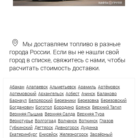
Мы доставляем топливо в разные
города России. Если вы не нашли свой
город в списке, свяжитесь с нами, чтобы
расчитать стоимость доставки.
Абакан
Алапаевск
Альметьевск
Арамиль
Артёмовск
Артемовский
Архангельск
Асбест
Ачинск
Балаково
Барнаул
Белоярский
Березники
Березовка
Березовский
Богданович
Боготол
Бородино
Брянск
Верхний Тагил
Верхняя Пышма
Верхняя Салда
Верхняя Тура
Верхотурье
Волгоград
Волчанск
Воткинск
Глазов
Губкинский
Дегтярск
Дивногорск
Дудинка
Екатеринбург
Енисейск
Железногорск
Заозёрный