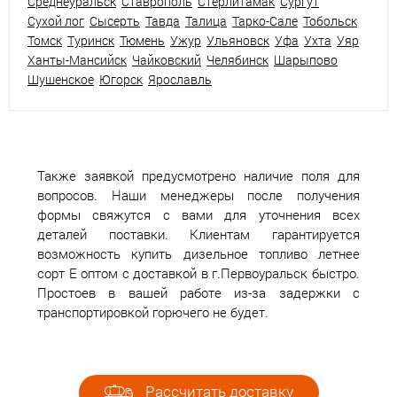
Среднеуральск
Ставрополь
Стерлитамак
Сургут
Сухой лог
Сысерть
Тавда
Талица
Тарко-Сале
Тобольск
Томск
Туринск
Тюмень
Ужур
Ульяновск
Уфа
Ухта
Уяр
Ханты-Мансийск
Чайковский
Челябинск
Шарыпово
Шушенское
Югорск
Ярославль
Также заявкой предусмотрено наличие поля для
вопросов. Наши менеджеры после получения
формы свяжутся с вами для уточнения всех
деталей поставки. Клиентам гарантируется
возможность купить дизельное топливо летнее
сорт Е оптом с доставкой в г.Первоуральск быстро.
Простоев в вашей работе из-за задержки с
транспортировкой горючего не будет.
Рассчитать доставку