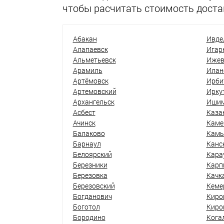
чтобы расчитать стоимость доста
Абакан
Ивде
Алапаевск
Игар
Альметьевск
Ижев
Арамиль
Илан
Артёмовск
Ирби
Артемовский
Ирку
Архангельск
Иши
Асбест
Каза
Ачинск
Каме
Балаково
Кам
Барнаул
Канс
Белоярский
Кара
Березники
Карп
Березовка
Качк
Березовский
Кеме
Богданович
Киро
Боготол
Киро
Бородино
Кога