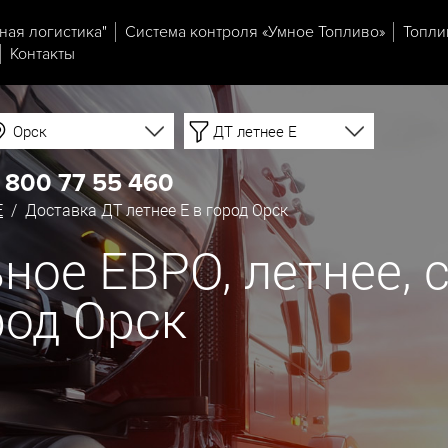
ная логистика"
Система контроля «Умное Топливо»
Топли
Контакты
Орск
ДТ летнее Е
 800 77 55 460
Е
/ Доставка ДТ летнее Е в город Орск
ое ЕВРО, летнее, с
род Орск