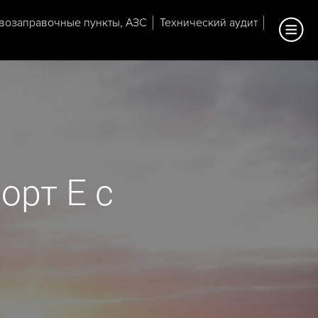
возаправочные пункты, АЗС
Технический аудит
орт E с