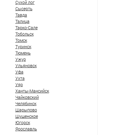
Сухой лог
Сысерть
Тавда
Талица
Тарко-Сале
Тобольск
Томск
Туринск
Тюмень
Ужур
Ульяновск
Уфа
Ухта
Уяр
Ханты-Мансийск
Чайковский
Челябинск
Шарыпово
Шушенское
Югорск
Ярославль