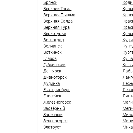
Брянск
Коди
Верхний Тагил
Крас
Верхняя Пышма
Крас
Верхняя Салда
Крас
Верхняя Тура
Крас
Верхотурье
Крас
Волгоград
Куды
Волчанск
Кунг
Воткинск
Кург
Глазов
Кушв
Губкинский
Кыз
Дегтярск
Лабы
Дивногорск
Ланг
Дудинка
Лесн
Екатеринбург
Лесо
Енисейск
Лянт
Железногорск
Магн
Заозёрный
Меги
Заречный
Миас
Зеленогорск
Мину
Златоуст
Миха