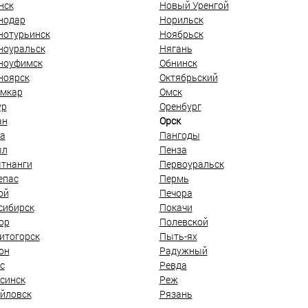
нск
Новый Уренгой
нодар
Норильск
нотурьинск
Ноябрьск
ноуральск
Нягань
ноуфимск
Обнинск
ноярск
Октябрьский
мкар
Омск
ур
Оренбург
ан
Орск
а
Пангоды
ыл
Пенза
тнанги
Первоуральск
епас
Пермь
ой
Печора
сибирск
Покачи
ор
Полевской
итогорск
Пыть-ях
он
Радужный
с
Ревда
синск
Реж
йловск
Рязань