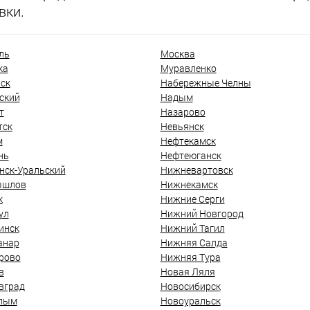
вки.
ль
Москва
ка
Муравленко
ск
Набережные Челны
ский
Надым
т
Назарово
тск
Невьянск
м
Нефтекамск
нь
Нефтеюганск
нск-Уральский
Нижневартовск
ышлов
Нижнекамск
к
Нижние Серги
ул
Нижний Новгород
инск
Нижний Тагил
анар
Нижняя Салда
рово
Нижняя Тура
в
Новая Ляля
вград
Новосибирск
лым
Новоуральск