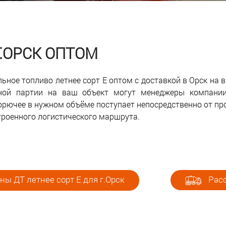
Г.ОРСК ОПТОМ
ьное топливо летнее сорт Е оптом с доставкой в Орск на 
нной партии на ваш объект могут менеджеры компани
орючее в нужном объёме поступает непосредственно от пр
троенного логистического маршрута.
ны ДТ летнее сорт Е для г.Орск
Расс