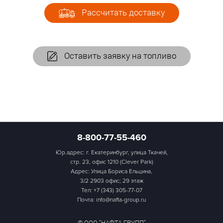
Рассчитать доставку
Оставить заявку на топливо
8-800-77-55-460
Юр.адрес: г. Екатеринбург, улица Ткачей,
стр. 23, офис 1210 (Clever Park)
Адрес: Улица Бориса Ельцина,
3/2 2903 офис; 29 этаж
Тел:
+7 (343) 305-77-07
Почта: info@nafta-group.ru
© ООО "НАФТА ГРУПП"