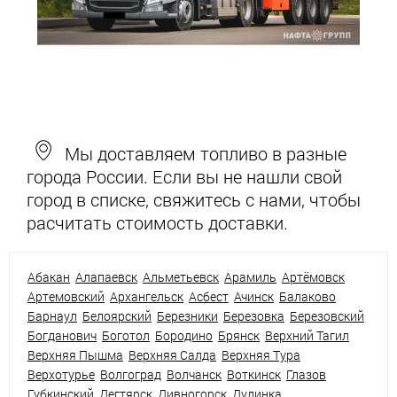
Мы доставляем топливо в разные
города России. Если вы не нашли свой
город в списке, свяжитесь с нами, чтобы
расчитать стоимость доставки.
Абакан
Алапаевск
Альметьевск
Арамиль
Артёмовск
Артемовский
Архангельск
Асбест
Ачинск
Балаково
Барнаул
Белоярский
Березники
Березовка
Березовский
Богданович
Боготол
Бородино
Брянск
Верхний Тагил
Верхняя Пышма
Верхняя Салда
Верхняя Тура
Верхотурье
Волгоград
Волчанск
Воткинск
Глазов
Губкинский
Дегтярск
Дивногорск
Дудинка