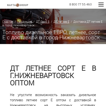
8 800 77 55 460
Главная
/
Продукция
/
ДТ Евро 5
/
ДТ летнее Е
/ Доставка ДТ летнее Е
в город Нижневартовск
Топливо дизельное ЕВРО, летнее, сорт
E с доставкой в город Нижневартовск
ДТ ЛЕТНЕЕ СОРТ Е В
Г.НИЖНЕВАРТОВСК
ОПТОМ
Не упустите возможность заказать дизельное
топливо летнее сорт Е оптом с доставкой в
Нижневартовск на выгодных условиях.