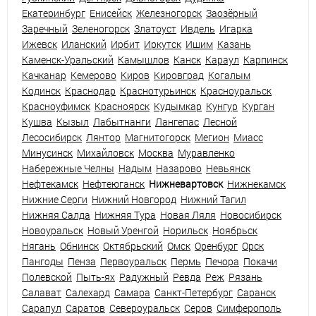
Екатеринбург
Енисейск
Железногорск
Заозёрный
Заречный
Зеленогорск
Златоуст
Ивдель
Игарка
Ижевск
Иланский
Ирбит
Иркутск
Ишим
Казань
Каменск-Уральский
Камышлов
Канск
Караул
Карпинск
Качканар
Кемерово
Киров
Кировград
Когалым
Кодинск
Краснодар
Краснотурьинск
Красноуральск
Красноуфимск
Красноярск
Кудымкар
Кунгур
Курган
Кушва
Кызыл
Лабытнанги
Лангепас
Лесной
Лесосибирск
Лянтор
Магнитогорск
Мегион
Миасс
Минусинск
Михайловск
Москва
Муравленко
Набережные Челны
Надым
Назарово
Невьянск
Нефтекамск
Нефтеюганск
Нижневартовск
Нижнекамск
Нижние Серги
Нижний Новгород
Нижний Тагил
Нижняя Салда
Нижняя Тура
Новая Ляля
Новосибирск
Новоуральск
Новый Уренгой
Норильск
Ноябрьск
Нягань
Обнинск
Октябрьский
Омск
Оренбург
Орск
Пангоды
Пенза
Первоуральск
Пермь
Печора
Покачи
Полевской
Пыть-ях
Радужный
Ревда
Реж
Рязань
Салават
Салехард
Самара
Санкт-Петербург
Саранск
Сарапул
Саратов
Североуральск
Серов
Симферополь