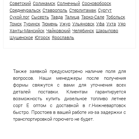
Советский
Соликамск
Солнечный
Сосновоборск
Среднеуральск
Ставрополь
Стерлитамак
Сургут
Сухой лог
Сысерть
Тавда
Талица
Тарко-Сале
Тобольск
Томск
Туринск
Тюмень
Ужур
Ульяновск
Уфа
Ухта
Уяр
Ханты-Мансийск
Чайковский
Челябинск
Шарыпово
Шушенское
Югорск
Ярославль
Также заявкой предусмотрено наличие поля для
вопросов. Наши менеджеры после получения
формы свяжутся с вами для уточнения всех
деталей поставки. Клиентам гарантируется
возможность купить дизельное топливо летнее
сорт Е оптом с доставкой в г.Нижневартовск
быстро. Простоев в вашей работе из-за задержки с
транспортировкой горючего не будет.