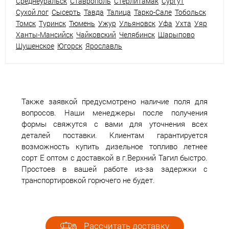
Среднеуральск
Ставрополь
Стерлитамак
Сургут
Сухой лог
Сысерть
Тавда
Талица
Тарко-Сале
Тобольск
Томск
Туринск
Тюмень
Ужур
Ульяновск
Уфа
Ухта
Уяр
Ханты-Мансийск
Чайковский
Челябинск
Шарыпово
Шушенское
Югорск
Ярославль
Также заявкой предусмотрено наличие поля для
вопросов. Наши менеджеры после получения
формы свяжутся с вами для уточнения всех
деталей поставки. Клиентам гарантируется
возможность купить дизельное топливо летнее
сорт Е оптом с доставкой в г.Верхний Тагил быстро.
Простоев в вашей работе из-за задержки с
транспортировкой горючего не будет.
Рассчитать доставку