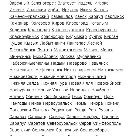
Заречный
Зеленогорск
Златоуст
Ивдель
Игарка
Ижевск
Иланский
Ирбит
Иркутск
Ишим
Казань
Каменск-Уральский
Камышлов
Канск
Караул
Карпинск
Качканар
Кемерово
Киров
Кировград
Когалым
Кодинск
Краснодар
Краснотурьинск
Красноуральск
Красноуфимск
Красноярск
Кудымкар
Кунгур
Курган
Кушва
Кызыл
Лабытнанги
Лангепас
Лесной
Лесосибирск
Лянтор
Магнитогорск
Мегион
Миасс
Минусинск
Михайловск
Москва
Муравленко
Набережные Челны
Надым
Назарово
Невьянск
Нефтекамск
Нефтеюганск
Нижневартовск
Нижнекамск
Нижние Серги
Нижний Новгород
Нижний Тагил
Нижняя Салда
Нижняя Тура
Новая Ляля
Новосибирск
Новоуральск
Новый Уренгой
Норильск
Ноябрьск
Нягань
Обнинск
Октябрьский
Омск
Оренбург
Орск
Пангоды
Пенза
Первоуральск
Пермь
Печора
Покачи
Полевской
Пыть-ях
Радужный
Ревда
Реж
Рязань
Салават
Салехард
Самара
Санкт-Петербург
Саранск
Сарапул
Саратов
Североуральск
Серов
Симферополь
Советский
Соликамск
Солнечный
Сосновоборск