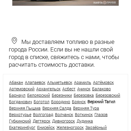
Мы доставляем топливо в разные
города России. Если вы не нашли свой
город в списке, свяжитесь с нами, чтобы
расчитать стоимость доставки.
Абакан
Алапаевск
Альметьевск
Арамиль
Артёмовск
Артемовский
Архангельск
Асбест
Ачинск
Балаково
Барнаул
Белоярский
Березники
Березовка
Березовский
Богданович
Боготол
Бородино
Брянск
Верхний Тагил
Верхняя Пышма
Верхняя Салда
Верхняя Тура
Верхотурье
Волгоград
Волчанск
Воткинск
Глазов
Губкинский
Дегтярск
Дивногорск
Дудинка
Екатеринбург
Енисейск
Железногорск
Заозёрный