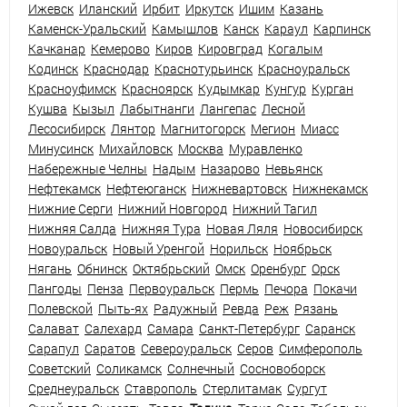
Ижевск
Иланский
Ирбит
Иркутск
Ишим
Казань
Каменск-Уральский
Камышлов
Канск
Караул
Карпинск
Качканар
Кемерово
Киров
Кировград
Когалым
Кодинск
Краснодар
Краснотурьинск
Красноуральск
Красноуфимск
Красноярск
Кудымкар
Кунгур
Курган
Кушва
Кызыл
Лабытнанги
Лангепас
Лесной
Лесосибирск
Лянтор
Магнитогорск
Мегион
Миасс
Минусинск
Михайловск
Москва
Муравленко
Набережные Челны
Надым
Назарово
Невьянск
Нефтекамск
Нефтеюганск
Нижневартовск
Нижнекамск
Нижние Серги
Нижний Новгород
Нижний Тагил
Нижняя Салда
Нижняя Тура
Новая Ляля
Новосибирск
Новоуральск
Новый Уренгой
Норильск
Ноябрьск
Нягань
Обнинск
Октябрьский
Омск
Оренбург
Орск
Пангоды
Пенза
Первоуральск
Пермь
Печора
Покачи
Полевской
Пыть-ях
Радужный
Ревда
Реж
Рязань
Салават
Салехард
Самара
Санкт-Петербург
Саранск
Сарапул
Саратов
Североуральск
Серов
Симферополь
Советский
Соликамск
Солнечный
Сосновоборск
Среднеуральск
Ставрополь
Стерлитамак
Сургут