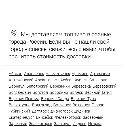
Мы доставляем топливо в разные
города России. Если вы не нашли свой
город в списке, свяжитесь с нами, чтобы
расчитать стоимость доставки.
Абакан
Алапаевск
Альметьевск
Арамиль
Артёмовск
Артемовский
Архангельск
Асбест
Ачинск
Балаково
Барнаул
Белоярский
Березники
Березовка
Березовский
Богданович
Боготол
Бородино
Брянск
Верхний Тагил
Верхняя Пышма
Верхняя Салда
Верхняя Тура
Верхотурье
Волгоград
Волчанск
Воткинск
Глазов
Губкинский
Дегтярск
Дивногорск
Дудинка
Екатеринбург
Енисейск
Железногорск
Заозёрный
Заречный
Зеленогорск
Златоуст
Ивдель
Игарка