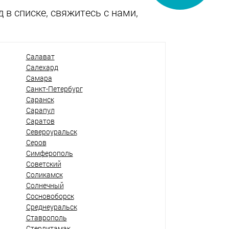
 в списке, свяжитесь с нами,
Салават
Салехард
Самара
Санкт-Петербург
Саранск
Сарапул
Саратов
Североуральск
Серов
Симферополь
Советский
Соликамск
Солнечный
Сосновоборск
Среднеуральск
Ставрополь
Стерлитамак