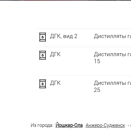
ДГК, вид 2
Дистилляты га
ДГК
Дистилляты г
15
ДГК
Дистилляты г
25
Из города:
Йошкар-Ола
Анжеро-Судженск
-