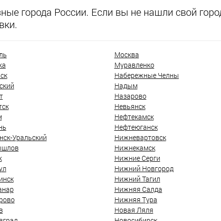
ые города России. Если вы не нашли свой город
вки.
ль
Москва
ка
Муравленко
ск
Набережные Челны
ский
Надым
т
Назарово
тск
Невьянск
м
Нефтекамск
нь
Нефтеюганск
нск-Уральский
Нижневартовск
ышлов
Нижнекамск
к
Нижние Серги
ул
Нижний Новгород
инск
Нижний Тагил
анар
Нижняя Салда
рово
Нижняя Тура
в
Новая Ляля
вград
Новосибирск