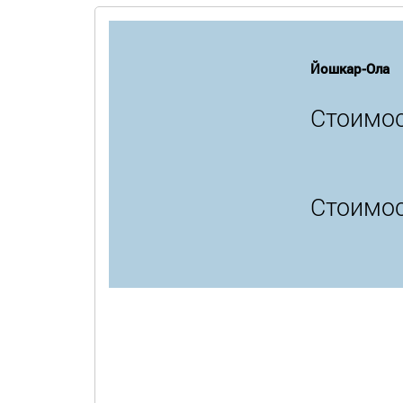
Йошкар-Ола
Стоимос
Стоимос