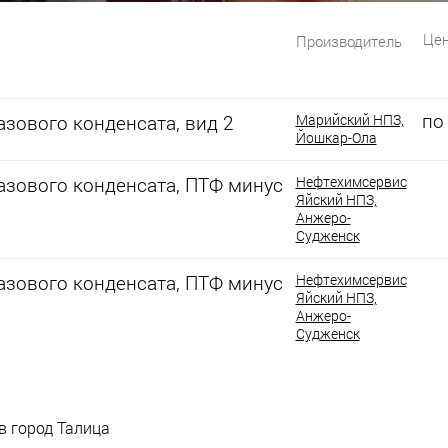
Цен
Производитель
по
зового конденсата, вид 2
Марийский НПЗ,
Йошкар-Ола
азового конденсата, ПТФ минус
Нефтехимсервис
Яйский НПЗ,
Анжеро-
Судженск
азового конденсата, ПТФ минус
Нефтехимсервис
Яйский НПЗ,
Анжеро-
Судженск
 в город Талица