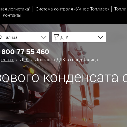
ная логистика"
Система контроля «Умное Топливо»
Топли
Контакты
Талица
ДГК
 800 77 55 460
денсат
/
ДГК
/ Доставка ДГК в город Талица
ового конденсата с