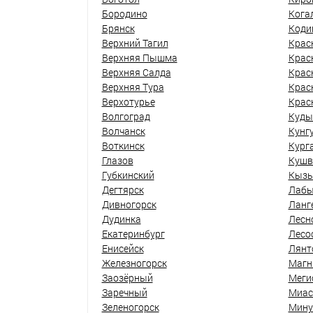
Бородино
Кога
Брянск
Коди
Верхний Тагил
Крас
Верхняя Пышма
Крас
Верхняя Салда
Крас
Верхняя Тура
Крас
Верхотурье
Крас
Волгоград
Куды
Волчанск
Кунг
Воткинск
Кург
Глазов
Кушв
Губкинский
Кыз
Дегтярск
Лабы
Дивногорск
Ланг
Дудинка
Лесн
Екатеринбург
Лесо
Енисейск
Лянт
Железногорск
Магн
Заозёрный
Меги
Заречный
Миас
Зеленогорск
Мину