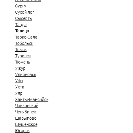
Сургут
Сухой лог
Сысерть
Тавда
Талица
Тарко-Сале
Тобольск
Томск
Туринск
Тюмень
Ужур
Ульяновск
Уфа
Ухта
Уяр
Ханты-Мансийск
Чайковский
Челябинск
Шарыпово
Шушенское
Югорск