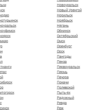
лым
Новоуральск
нск
Новый Уренгой
нодар
Норильск
нотурьинск
Ноябрьск
ноуральск
Нягань
ноуфимск
Обнинск
ноярск
Октябрьский
мкар
Омск
ур
Оренбург
ан
Орск
а
Пангоды
ыл
Пенза
тнанги
Первоуральск
епас
Пермь
ой
Печора
сибирск
Покачи
ор
Полевской
итогорск
Пыть-ях
он
Радужный
с
Ревда
синск
Реж