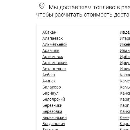
Мы доставляем топливо в разн
чтобы расчитать стоимость доста
Абакан
Ивде
Алапаевск
Игар
Альметьевск
Ижев
Арамиль
Илан
Артёмовск
Ирби
Артемовский
Ирку
Архангельск
Иши
Асбест
Каза
Ачинск
Каме
Балаково
Кам
Барнаул
Канс
Белоярский
Кара
Березники
Карп
Березовка
Качк
Березовский
Кеме
Богданович
Киро
Боготол
Киро