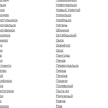
лым
Новоуральск
нск
Новый Уренгой
нодар
Норильск
нотурьинск
Ноябрьск
ноуральск
Нягань
ноуфимск
Обнинск
ноярск
Октябрьский
мкар
Омск
ур
Оренбург
ан
Орск
а
Пангоды
ыл
Пенза
тнанги
Первоуральск
епас
Пермь
ой
Печора
сибирск
Покачи
ор
Полевской
итогорск
Пыть-ях
он
Радужный
с
Ревда
синск
Реж