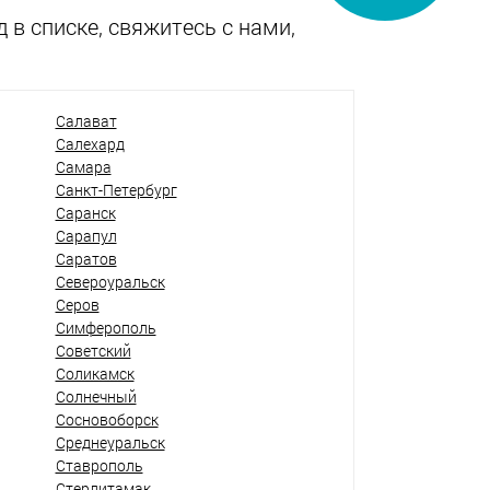
 в списке, свяжитесь с нами,
Салават
Салехард
Самара
Санкт-Петербург
Саранск
Сарапул
Саратов
Североуральск
Серов
Симферополь
Советский
Соликамск
Солнечный
Сосновоборск
Среднеуральск
Ставрополь
Стерлитамак