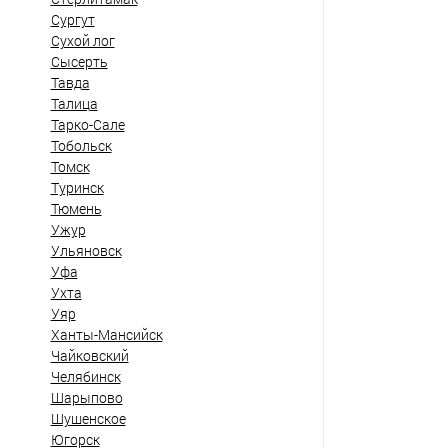
Сургут
Сухой лог
Сысерть
Тавда
Талица
Тарко-Сале
Тобольск
Томск
Туринск
Тюмень
Ужур
Ульяновск
Уфа
Ухта
Уяр
Ханты-Мансийск
Чайковский
Челябинск
Шарыпово
Шушенское
Югорск