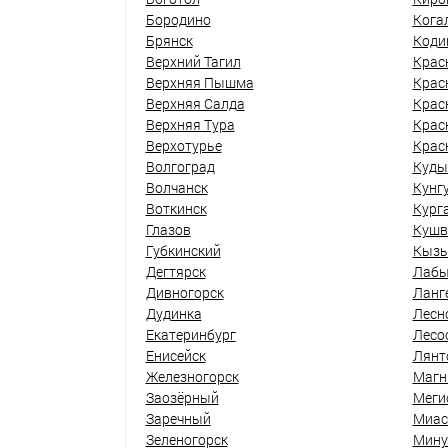
Бородино
Кога
Брянск
Коди
Верхний Тагил
Крас
Верхняя Пышма
Крас
Верхняя Салда
Крас
Верхняя Тура
Крас
Верхотурье
Крас
Волгоград
Куды
Волчанск
Кунг
Воткинск
Кург
Глазов
Кушв
Губкинский
Кыз
Дегтярск
Лабы
Дивногорск
Ланг
Дудинка
Лесн
Екатеринбург
Лесо
Енисейск
Лянт
Железногорск
Магн
Заозёрный
Меги
Заречный
Миас
Зеленогорск
Мину