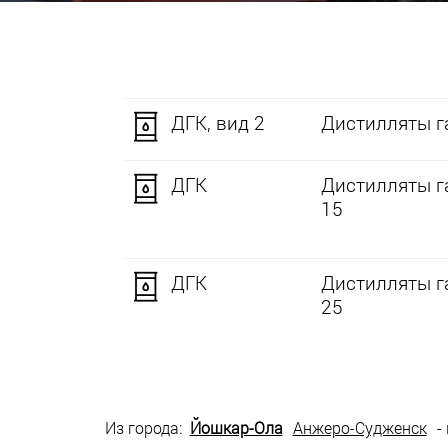
ДГК, вид 2
Дистилляты га
ДГК
Дистилляты г
15
ДГК
Дистилляты г
25
Из города:
Йошкар-Ола
Анжеро-Судженск
-