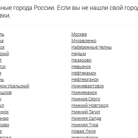
ые города России. Если вы не нашли свой город
вки.
ль
Москва
ка
Муравленко
ск
Набережные Челны
ский
Надым
т
Назарово
тск
Невьянск
м
Нефтекамск
нь
Нефтеюганск
нск-Уральский
Нижневартовск
ышлов
Нижнекамск
к
Нижние Серги
ул
Нижний Новгород
инск
Нижний Тагил
анар
Нижняя Салда
рово
Нижняя Тура
в
Новая Ляля
вград
Новосибирск