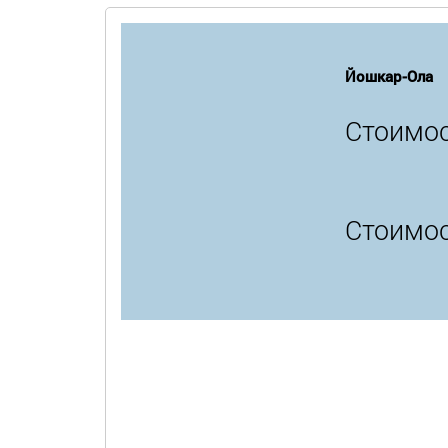
Йошкар-Ола
Стоимос
Стоимос