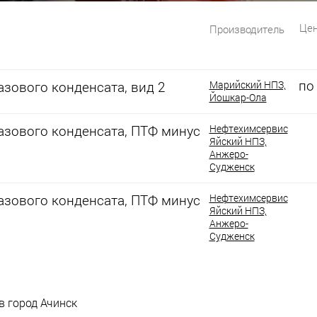
Цен
Производитель
по
зового конденсата, вид 2
Марийский НПЗ,
Йошкар-Ола
азового конденсата, ПТФ минус
Нефтехимсервис
Яйский НПЗ,
Анжеро-
Судженск
азового конденсата, ПТФ минус
Нефтехимсервис
Яйский НПЗ,
Анжеро-
Судженск
 в город Ачинск