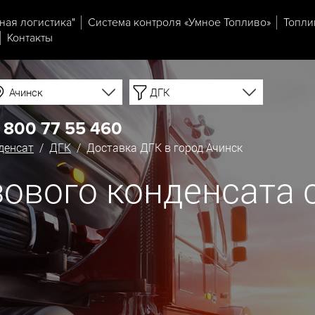
ная логистика"
Система контроля «Умное Топливо»
Топли
Контакты
Ачинск
ДГК
 800 77 55 460
денсат
/
ДГК
/ Доставка ДГК в город Ачинск
ового конденсата с