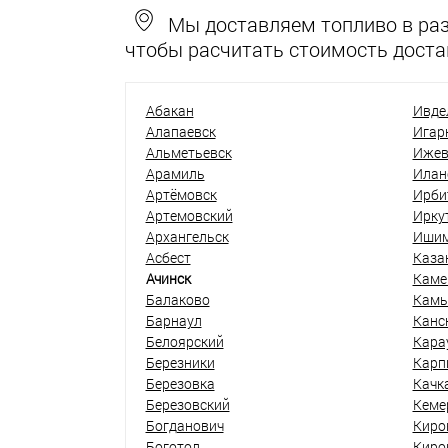
Мы доставляем топливо в разн
чтобы расчитать стоимость доста
Абакан
Ивде
Алапаевск
Игар
Альметьевск
Ижев
Арамиль
Илан
Артёмовск
Ирби
Артемовский
Ирку
Архангельск
Иши
Асбест
Каза
Ачинск
Каме
Балаково
Кам
Барнаул
Канс
Белоярский
Кара
Березники
Карп
Березовка
Качк
Березовский
Кеме
Богданович
Киро
Боготол
Киро