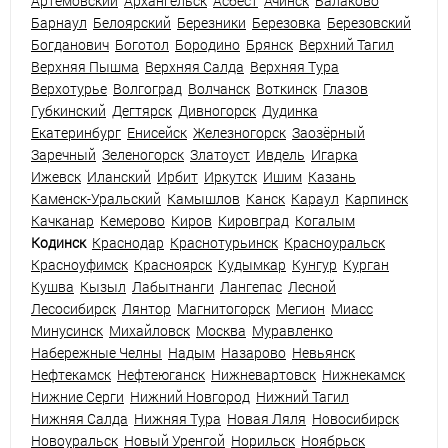
Артемовский
Архангельск
Асбест
Ачинск
Балаково
Барнаул
Белоярский
Березники
Березовка
Березовский
Богданович
Боготол
Бородино
Брянск
Верхний Тагил
Верхняя Пышма
Верхняя Салда
Верхняя Тура
Верхотурье
Волгоград
Волчанск
Воткинск
Глазов
Губкинский
Дегтярск
Дивногорск
Дудинка
Екатеринбург
Енисейск
Железногорск
Заозёрный
Заречный
Зеленогорск
Златоуст
Ивдель
Игарка
Ижевск
Иланский
Ирбит
Иркутск
Ишим
Казань
Каменск-Уральский
Камышлов
Канск
Караул
Карпинск
Качканар
Кемерово
Киров
Кировград
Когалым
Кодинск
Краснодар
Краснотурьинск
Красноуральск
Красноуфимск
Красноярск
Кудымкар
Кунгур
Курган
Кушва
Кызыл
Лабытнанги
Лангепас
Лесной
Лесосибирск
Лянтор
Магнитогорск
Мегион
Миасс
Минусинск
Михайловск
Москва
Муравленко
Набережные Челны
Надым
Назарово
Невьянск
Нефтекамск
Нефтеюганск
Нижневартовск
Нижнекамск
Нижние Серги
Нижний Новгород
Нижний Тагил
Нижняя Салда
Нижняя Тура
Новая Ляля
Новосибирск
Новоуральск
Новый Уренгой
Норильск
Ноябрьск