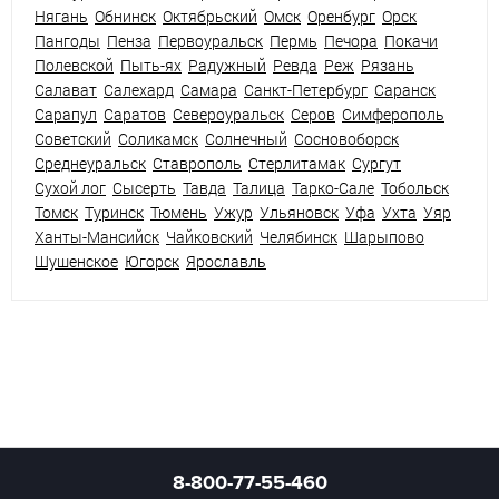
Нягань
Обнинск
Октябрьский
Омск
Оренбург
Орск
Пангоды
Пенза
Первоуральск
Пермь
Печора
Покачи
Полевской
Пыть-ях
Радужный
Ревда
Реж
Рязань
Салават
Салехард
Самара
Санкт-Петербург
Саранск
Сарапул
Саратов
Североуральск
Серов
Симферополь
Советский
Соликамск
Солнечный
Сосновоборск
Среднеуральск
Ставрополь
Стерлитамак
Сургут
Сухой лог
Сысерть
Тавда
Талица
Тарко-Сале
Тобольск
Томск
Туринск
Тюмень
Ужур
Ульяновск
Уфа
Ухта
Уяр
Ханты-Мансийск
Чайковский
Челябинск
Шарыпово
Шушенское
Югорск
Ярославль
8-800-77-55-460