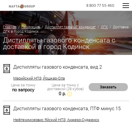
8 800 77 55 460
Главная
/
Продукция
/
Дистиллят газовый конденсат
/
ДГК
/ Доставка
ДГК в город Кодинск
Дистилляты газового конденсата с
доставкой в город Кодинск
Дистилляты газового конденсата, вид 2
Марийский НПЗ, Йошкар-Ола
Цена за тонну
Цена за тонну с
Заказать
доставкой (28 кубов)
по запросу
0 р.
Дистилляты газового конденсата, ПТФ минус 15
Нефтехимсервис Яйский НПЗ, Анжеро-Судженск